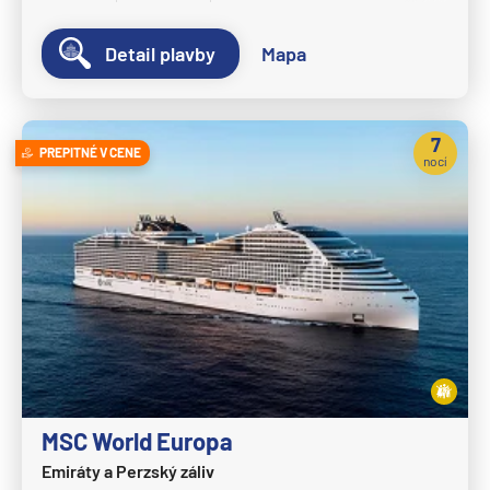
MSC Fantasia
Detail plavby
Mapa
MSC Grandiosa
MSC Lirica
7
MSC Magnifica
PREPITNÉ V CENE
nocí
MSC Meraviglia
MSC Musica
MSC Opera
MSC Orchestra
MSC Poesia
MSC Preziosa
MSC Seascape
MSC World Europa
MSC Seashore
Emiráty a Perzský záliv
MSC Seaside