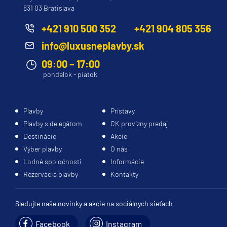
831 03 Bratislava
Evrima
Ilma
+421 910 500 352
+421 904 805 356
Luminara
info@luxusneplavby.sk
Royal Caribbean Cruises
09:00 – 17:00
pondelok - piatok
Adventure of the Seas
Allure of the Seas
Plavby
Prístavy
Anthem of the Seas
Plavby s delegátom
CK provízny predaj
Brilliance of the Seas
Destinácie
Akcie
Enchantment of the Seas
Výber plavby
O nás
Lodné spoločnosti
Informácie
Explorer of the Seas
Rezervácia plavby
Kontakty
Freedom of the Seas
Grandeur of the Seas
Sledujte naše novinky a akcie na sociálnych sieťach
Harmony of the Seas
Facebook
Instagram