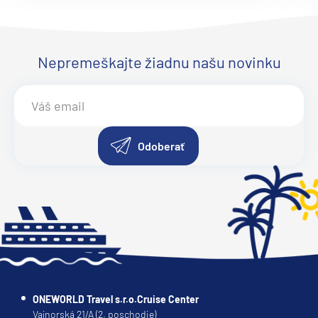
Ruby Princess
Sapphire Princess
Nepremeškajte žiadnu našu novinku
Sky Princess
Star Princess
Sun Princess
Regent Seven Seas
Odoberať
Seven Seas Explorer®
Seven Seas Grandeur™
Seven Seas Mariner®
Seven Seas Navigator®
Seven Seas Splendor™
Seven Seas Voyager®
ONEWORLD Travel s.r.o.Cruise Center
Ritz-Carlton
Vajnorská 21/A (2. poschodie)