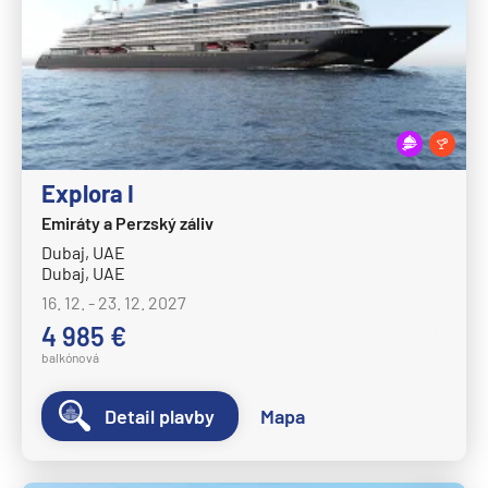
Norwegian Spirit
Norwegian Star
Norwegian Sun
Norwegian Viva
Pride of America
Explora I
Oceania Cruises
Emiráty a Perzský záliv
Oceania Allura
Dubaj, UAE
Dubaj, UAE
Oceania Insignia
16. 12. - 23. 12. 2027
Oceania Marina
4 985 €
Oceania Nautica
balkónová
Oceania Regatta
Detail plavby
Mapa
Oceania Riviera
Oceania Sirena