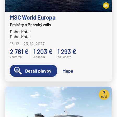
Norwegian Dawn
Norwegian Encore
MSC World Europa
Norwegian Epic
Emiráty a Perzský záliv
Doha, Katar
Norwegian Escape
Doha, Katar
Norwegian Gem
16. 12. - 23. 12. 2027
Norwegian Getaway
2 761 €
1 203 €
1 293 €
vnútorná
s oknom
balkónová
Norwegian Jade
Norwegian Jewel
Detail plavby
Mapa
Norwegian Joy
Norwegian Luna
7
Norwegian Pearl
nocí
Norwegian Prima
Norwegian Sky