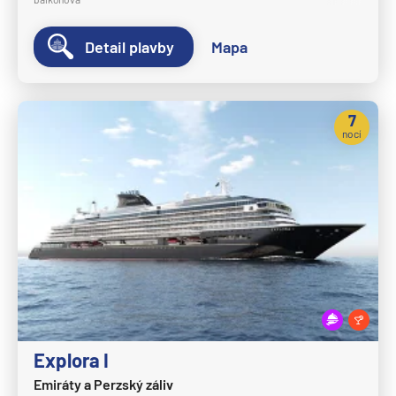
Crystal Cruises
Detail plavby
Mapa
Crystal Serenity
Crystal Symphony
Cunard Line
7
nocí
Queen Anne
Queen Elizabeth
Queen Mary 2
Queen Victoria
Disney Cruise Line
Disney Adventure
Disney Destiny
Disney Dream
Explora I
Emiráty a Perzský záliv
Disney Fantasy