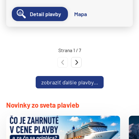
Ponant
Le Bellot
Detail plavby
Mapa
Le Boreal
Le Bouganville
Le Champlain
Strana 1 / 7
Le Commandant Charcot
Predchádzajúca strana
Nasledujúca strana
Le Dumont-D'Urville
Le Jacques Cartier
zobraziť ďalšie plavby…
Le Laperouse
Le Lyrial
Novinky zo sveta plavieb
Le Ponant
Le Soleal
L´Austral
The Spirit of Ponant