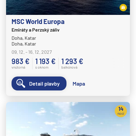
HANSEATIC nature
HANSEATIC spirit
MSC World Europa
MS Bremen
Emiráty a Perzský záliv
MS Europa
Doha, Katar
Doha, Katar
MS Europa 2
09. 12. - 16. 12. 2027
Holland America Line
983 €
1 193 €
1 293 €
MS Eurodam
vnútorná
s oknom
balkónová
MS Koningsdam
Detail plavby
Mapa
MS Nieuw Amsterdam
MS Nieuw Statendam
MS Noordam
14
nocí
MS Oosterdam
MS Rotterdam