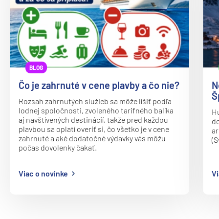
Princess
Caribbean Princess
Coral Princess
Crown Princess
BLOG
Diamond Princess
Čo je zahrnuté v cene plavby a čo nie?
N
Š
Discovery Princess
Rozsah zahrnutých služieb sa môže líšiť podľa
lodnej spoločnosti, zvoleného tarifného balíka
Hu
Emerald Princess
aj navštívených destinácií, takže pred každou
do
plavbou sa oplatí overiť si, čo všetko je v cene
ar
Enchanted Princess
zahrnuté a aké dodatočné výdavky vás môžu
(S
Grand Princess
počas dovolenky čakať.
Island Princess
Viac o novinke
Vi
Majestic Princess
Regal Princess
Royal Princess