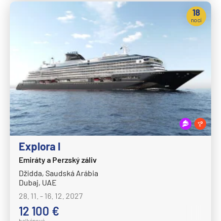
Celestyal Cruises
18
Celestyal Discovery
nocí
Celestyal Journey
Celestyal Olympia
Costa Cruises
Costa Deliziosa
Costa Diadema
Costa Fascinosa
Costa Favolosa
Explora I
Costa Fortuna
Emiráty a Perzský záliv
Costa Pacifica
Džidda, Saudská Arábia
Dubaj, UAE
Costa Serena
28. 11. - 16. 12. 2027
Costa Smeralda
12 100 €
Costa Toscana
balkónová