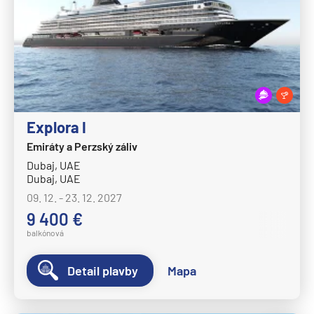
MS Volendam
MS Westerdam
MS Zaandam
MS Zuiderdam
Hurtigruten
Explora I
HX MS Fram
Emiráty a Perzský záliv
HX MS Fridtjof Nansen
Dubaj, UAE
HX MS Maud
Dubaj, UAE
HX MS Roald Amundsen
09. 12. - 23. 12. 2027
9 400 €
HX MS Santa Cruz II
balkónová
HX MS Spitsbergen
MS Kong Harald
Detail plavby
Mapa
MS Midnatsol