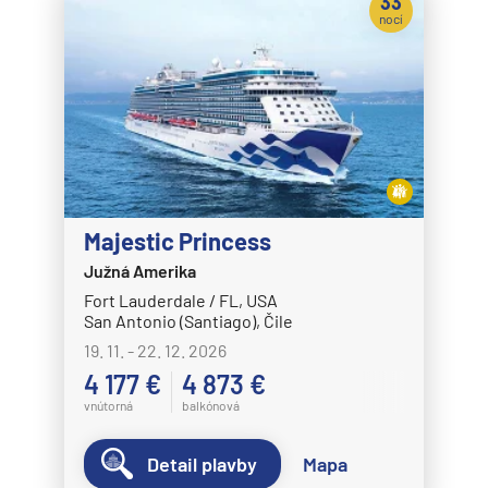
33
nocí
Majestic Princess
Južná Amerika
Fort Lauderdale / FL, USA
San Antonio (Santiago), Čile
19. 11. - 22. 12. 2026
4 177 €
4 873 €
vnútorná
balkónová
Detail plavby
Mapa