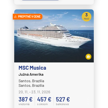
3
PREPITNÉ V CENE
noci
MSC Musica
Južná Amerika
Santos, Brazília
Santos, Brazília
20. 11. - 23. 11. 2026
387 €
457 €
527 €
vnútorná
s oknom
balkónová