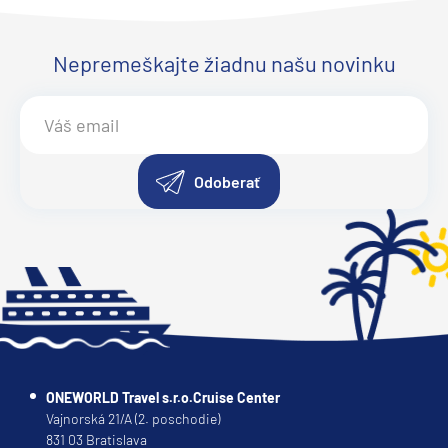
Nepremeškajte žiadnu našu novinku
Odoberať
ONEWORLD Travel s.r.o.Cruise Center
Vajnorská 21/A (2. poschodie)
831 03 Bratislava