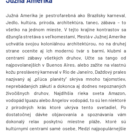
Južná Amerika
Južná Amerika je pestrofarebná ako Brazílsky karneval.
Jedlo, kultúra, príroda, architektúra, tanec, zábava – to
všetko na jednom mieste. V tejto krajine kontrastov sa
džungľa stretáva s veľkomestami. Mestá v Južnej Amerike
uchvátia svojou koloniálnou architektúrou, no na druhej
strane oceníte aj ich modernú tvár s barmi, klubmi a
centrami zábavy všetkých druhov. Učte sa tango od
najpovolanejších v Buenos Aires, alebo zažite na vlastnú
kožu preslávený karneval v Rio de Janeiro. Dažďový prales
nazývaný aj „pľúca planéty“ skrýva mnoho tajomstiev,
neprebádaných zákutí a dokonca aj dodnes nepoznaných
živočíšnych druhov. Najdlhšia rieka sveta Amazon,
vodopád Iguazu alebo Angelov vodopád, to sú len niektoré
z prírodných krás ktoré ukrýva tento svetadiel. Po
dostatočnej dávke objavovania a spoznávania vám
dokonalý relax poskytnú miestne pláže, ktoré sú
kultúrnymi centrami samé osebe. Medzi najpopulárnejšie