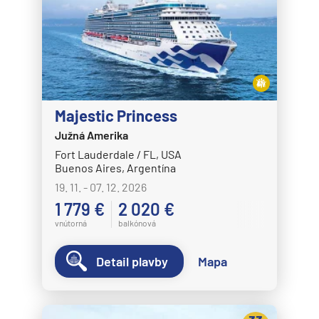
Majestic Princess
Južná Amerika
Fort Lauderdale / FL, USA
Buenos Aires, Argentína
19. 11. - 07. 12. 2026
1 779 €
2 020 €
vnútorná
balkónová
Detail plavby
Mapa