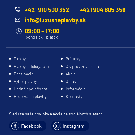
+421 910 500 352
+421 904 805 356
info@luxusneplavby.sk
09:00 – 17:00
pondelok - piatok
Plavby
Prístavy
Plavby s delegátom
CK provízny predaj
Destinácie
Akcie
Výber plavby
O nás
Lodné spoločnosti
Informácie
Rezervácia plavby
Kontakty
Sledujte naše novinky a akcie na sociálnych sieťach
Facebook
Instagram