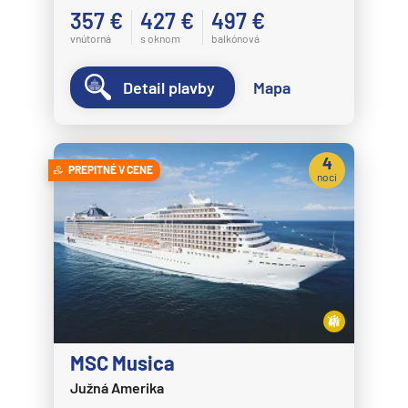
357 €
427 €
497 €
vnútorná
s oknom
balkónová
Detail plavby
Mapa
4
PREPITNÉ V CENE
noci
MSC Musica
Južná Amerika