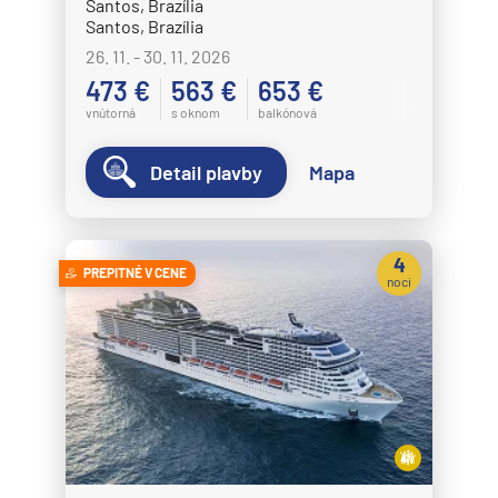
Santos, Brazília
Santos, Brazília
26. 11. - 30. 11. 2026
473 €
563 €
653 €
vnútorná
s oknom
balkónová
Detail plavby
Mapa
4
PREPITNÉ V CENE
noci