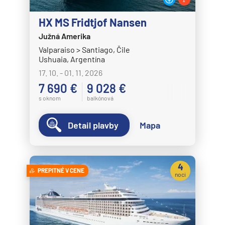
HX MS Fridtjof Nansen
Južná Amerika
Valparaiso > Santiago, Čile
Ushuaia, Argentína
17. 10. - 01. 11. 2026
7 690 €
9 028 €
s oknom
balkónová
Detail plavby
Mapa
4
PREPITNÉ V CENE
noci