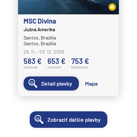
MSC Divina
Južná Amerika
Santos, Brazília
Santos, Brazília
29. 11. - 03. 12. 2026
583 €
653 €
753 €
vnútorná
s oknom
balkónová
Detail plavby
Mapa
Zobraziť ďaľšie plavby