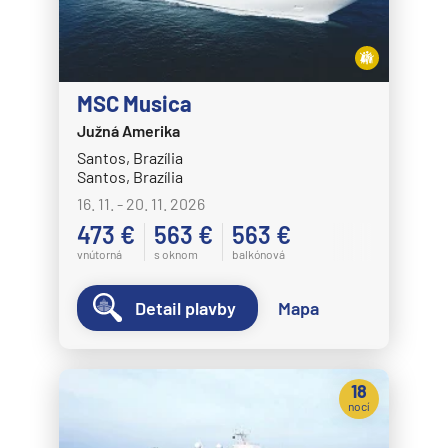
MSC Musica
Južná Amerika
Santos, Brazília
Santos, Brazília
16. 11. - 20. 11. 2026
473 €
563 €
563 €
vnútorná
s oknom
balkónová
Detail plavby
Mapa
18
nocí