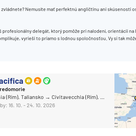
AIDAluna
ko zvládnete? Nemusíte mať perfektnú angličtinu ani skúsenosti 
AIDAmar
AIDAnova
 profesionálny delegát, ktorý pomôže pri nalodení, orientácii na lo
AIDAperla
ie
mplikuje, vyrieši to priamo s lodnou spoločnosťou. Vy si tak môž
AIDAprima
AIDAsol
AIDAstella
Aranui Cruises
acifica
Aranui 5
tredomorie
ia (Rím), Taliansko
Civitavecchia (Rím), Taliansko
Azamara Cruises
a
by:
16. 10. - 24. 10. 2026
Azamara Journey®
ra a Maroko
Azamara Onward℠
Azamara Pursuit®