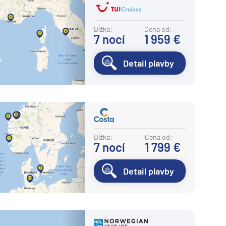
Dĺžka:
Cena od:
7
nocí
1 959 €
Detail plavby
Dĺžka:
Cena od:
7
nocí
1 799 €
Detail plavby