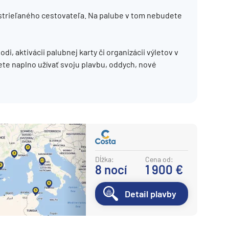
Potvrdiť
ostrieľaného cestovateľa. Na palube v tom nebudete
di, aktivácii palubnej karty či organizácii výletov v
ete naplno užívať svoju plavbu, oddych, nové
Dĺžka:
Cena od:
8
nocí
1 900 €
Detail plavby