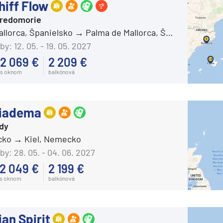
Carnival Horizon
hiff Flow
Carnival Jubilee
tredomorie
allorca, Španielsko
Palma de Mallorca, Španielsko
Carnival Legend
by:
12. 05. - 19. 05. 2027
Carnival Liberty
2 069 €
2 209 €
Carnival Luminosa
s oknom
balkónová
Carnival Magic
Carnival Miracle
Diadema
Carnival Panorama
rdy
Carnival Paradise
cko
Kiel, Nemecko
by:
28. 05. - 04. 06. 2027
Carnival Pride
2 049 €
2 199 €
Carnival Radiance
s oknom
balkónová
Carnival Spirit
d
Carnival Splendor
an Spirit
Carnival Sunrise