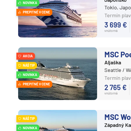
NOVINKA
Tokio, Jap
Plavby okolo sveta
PREPITNÉ V CENE
Termín plav
Expedičné plavby
3 699 €
Antarktída
vnútorná
Arktída
Expedičné plavby
MSC Po
AKCIA
Galapágy
Aljaška
NÁŠ TIP
Seattle / 
NOVINKA
Potvrdiť
Termín plav
PREPITNÉ V CENE
2 765 €
vnútorná
MSC Wor
NÁŠ TIP
Západný Ka
NOVINKA