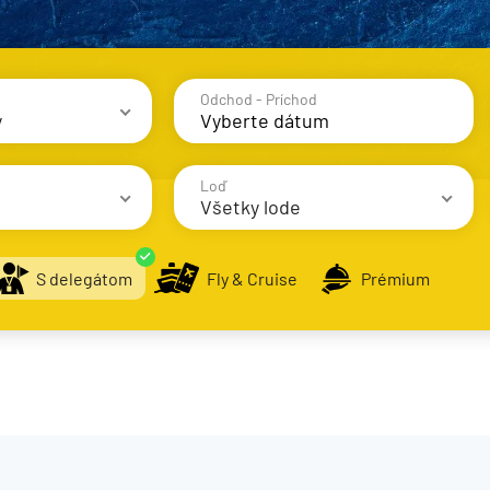
Odchod - Príchod
y
avy
Loď
Všetky lode
S delegátom
Fly & Cruise
Prémium
AIDA Cruises
AIDAbella
alsko
AIDAblu
e
AIDAcosma
AIDAdiva