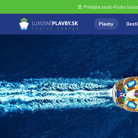
🚢 Pridajte sa do Klubu luxu
Plavby
Desti
Vyhľadať