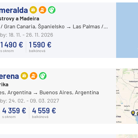
Azamara Quest®
deira
meralda
Carnival Cruise Line
ka
strovy a Madeira
Carnival Adventure
/ Gran Canaria, Španielsko
Las Palmas / Gran Canaria, Španielsko
Carnival Breeze
by:
18. 11. - 26. 11. 2026
1 490 €
1 590 €
Carnival Celebration
s oknom
balkónová
Carnival Conquest
Carnival Dream
rika
erena
Carnival Elation
ika
Carnival Encounter
es, Argentína
Buenos Aires, Argentína
Carnival Festivale
by:
24. 02. - 09. 03. 2027
Carnival Firenze
4 359 €
4 559 €
s oknom
balkónová
Carnival Freedom
o
Carnival Glory