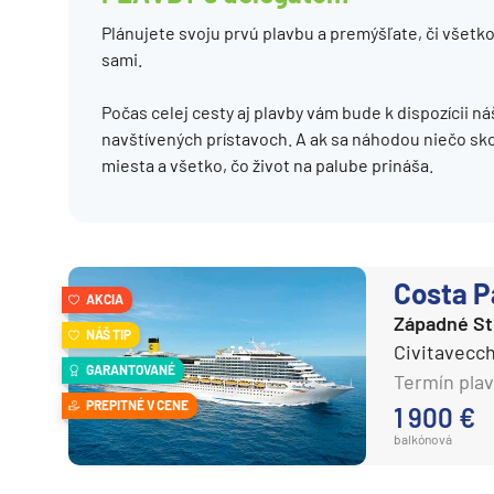
Costa Cruises
Grónsko
Plánujete svoju prvú plavbu a premýšľate, či všet
Cunard Line
sami.
Island
Disney Cruise Line
Nórske fjordy
Počas celej cesty aj plavby vám bude k dispozícii náš
Explora Journeys
Nórske fjordy a Pobalt
navštívených prístavoch. A ak sa náhodou niečo sko
Hapag-Lloyd Cruises
miesta a všetko, čo život na palube prináša.
Pobaltie
Holland America Line
Severná Európa
Hurtigruten
Severozápadná Európa
MSC Cruises
Britské ostrovy a Írsko
Costa P
AKCIA
Norwegian Cruise Line
Západné S
Pobrežie Európy
NÁŠ TIP
Oceania Cruises
Civitavecch
Severozápadná Európ
GARANTOVANÉ
Termín plav
P&O
Kanárske ostrovy, Madei
PREPITNÉ V CENE
1 900 €
Ponant
Azorské ostrovy
balkónová
Princess
Kanárske ostrovy