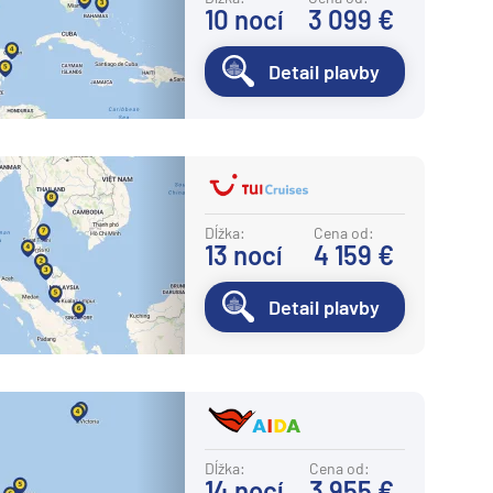
10
nocí
3 099 €
Detail plavby
Dĺžka:
Cena od:
13
nocí
4 159 €
Detail plavby
Dĺžka:
Cena od:
14
nocí
3 955 €