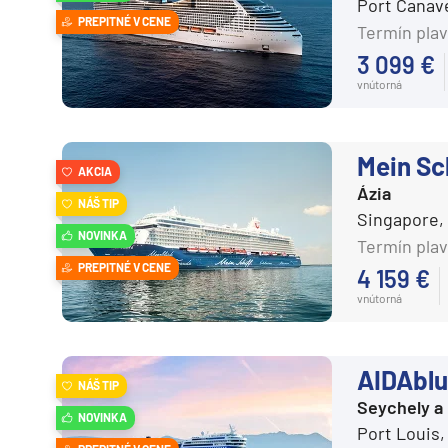
Port Canav
PREPITNÉ V CENE
Termín plav
3 099 €
vnútorná
Mein Sc
AKCIA
Ázia
NÁŠ TIP
Singapore,
NOVINKA
Termín plav
PREPITNÉ V CENE
4 159 €
vnútorná
AIDAblu
NÁŠ TIP
Seychely a
NOVINKA
Port Louis,