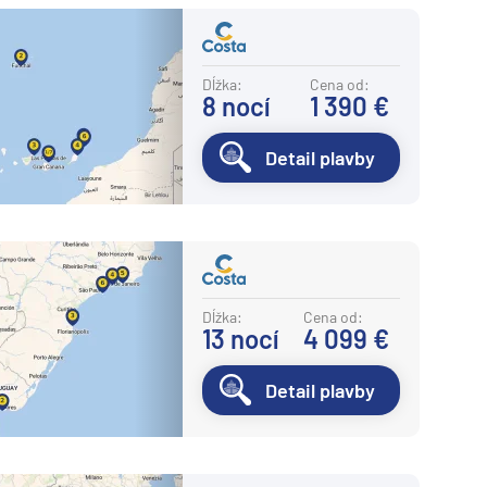
Dĺžka:
Cena od:
8
nocí
1 390 €
Detail plavby
Dĺžka:
Cena od:
13
nocí
4 099 €
Detail plavby