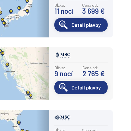
Dĺžka:
Cena od:
11
nocí
3 699 €
Detail plavby
Dĺžka:
Cena od:
9
nocí
2 765 €
Detail plavby
Dĺžka:
Cena od: