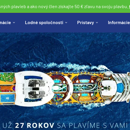
sných plavieb a ako nový člen získajte 50 € zľavu na svoju plavbu.
nácie
Lodné spoločnosti
Prístavy
Informácie