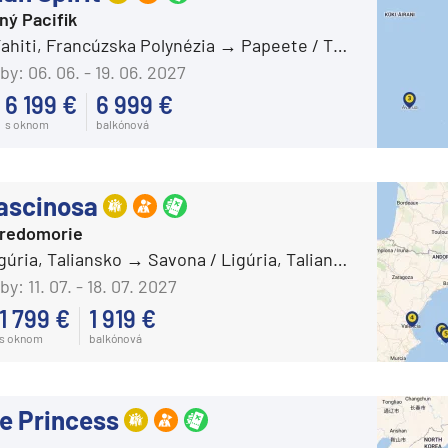
žný Pacifik
Carnival Sunshine
ahiti, Francúzska Polynézia
Papeete / Tahiti, Francúzska Polynézia
Carnival Valor
by:
06. 06. - 19. 06. 2027
Carnival Venezia
6 199 €
6 999 €
s oknom
balkónová
Carnival Vista
Mardi Gras
ascinosa
Celebrity Cruises
tredomorie
Celebrity Apex
gúria, Taliansko
Savona / Ligúria, Taliansko
Celebrity Ascent
by:
11. 07. - 18. 07. 2027
Celebrity Beyond
1 799 €
1 919 €
Celebrity Constellation
s oknom
balkónová
Celebrity Eclipse
Celebrity Edge
e Princess
Celebrity Equinox
segment