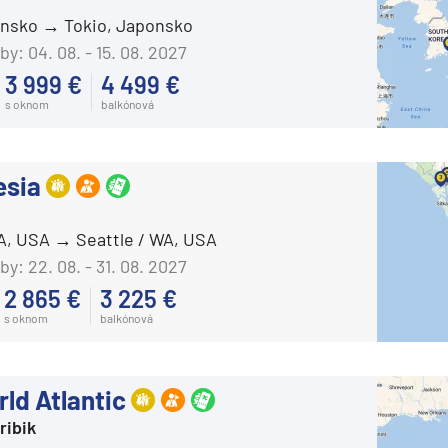
onsko
Tokio, Japonsko
Celebrity Flora
by:
04. 08. - 15. 08. 2027
Celebrity Infinity
3 999 €
4 499 €
Celebrity Millennium
s oknom
balkónová
Celebrity Reflection®
Celebrity Silhouette®
esia
Celebrity Solstice®
Celebrity Summit®
WA, USA
Seattle / WA, USA
Celebrity Xcel℠
by:
22. 08. - 31. 08. 2027
2 865 €
3 225 €
Celestyal Cruises
s oknom
balkónová
Celestyal Discovery
Celestyal Journey
ld Atlantic
Celestyal Olympia
ribik
Costa Cruises