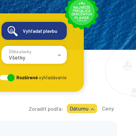
Vyhľadať plavbu
Dĺžka plavby
Všetky
1 - 3 noci
Rozšírené
vyhľadávanie
4 - 6 nocí
7 - 8 nocí
9 - 12 nocí
Dátumu
Ceny
Zoradiť podľa:
13 - 16 nocí
> 17 nocí