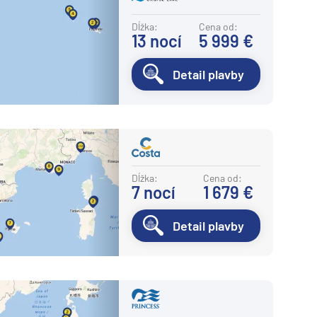
Dĺžka:
Cena od:
13
nocí
5 999 €
Detail plavby
Dĺžka:
Cena od:
7
nocí
1 679 €
Detail plavby