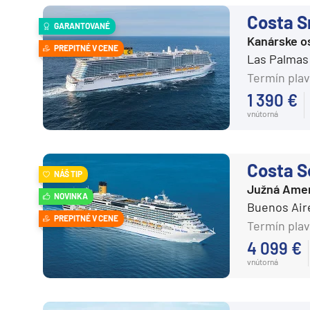
Regent Seven Seas
Kanárske ostrovy a Ma
Costa S
GARANTOVANÉ
Ritz-Carlton
Karibik a Stredná Ameri
Kanárske o
PREPITNÉ V CENE
Royal Caribbean Cruises
Bahamy
Las Palmas 
Seabourn
Termín plav
Bermudy
1 390 €
Silversea
Južný Karibik
vnútorná
TUI Cruises
Kalifornia a Mexiko
Variety Cruises
Karibik a Stredná Ame
Costa S
Virgin Voyages
NÁŠ TIP
Východný Karibik
Južná Amer
Windstar Cruises
NOVINKA
Západný Karibik
Buenos Air
PREPITNÉ V CENE
Severná Amerika
Termín plav
Potvrdiť
4 099 €
Aljaška
vnútorná
Kanada a Nové Anglick
Západné pobrežie USA