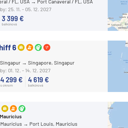
eral / FL, USA
Port Canaveral / FL, USA
Costa Deliziosa
by:
25. 11. - 05. 12. 2027
Costa Diadema
3 399 €
balkónová
Costa Fascinosa
Costa Favolosa
Costa Fortuna
hiff 6
Costa Pacifica
 Singapur
Singapore, Singapur
Costa Serena
by:
01. 12. - 14. 12. 2027
Costa Smeralda
4 299 €
4 619 €
Costa Toscana
s oknom
balkónová
Crystal Cruises
Crystal Serenity
Crystal Symphony
 Maurícius
Cunard Line
 Maurícius
Port Louis, Maurícius