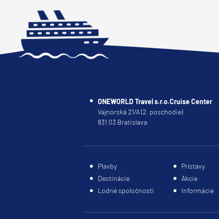
Južná Amerika
Južná Amerika
Arabský polostrov
Červené more
Emiráty a Perzský záliv
Ázia
ONEWORLD Travel s.r.o.Cruise Center
Ázia
Vajnorská 21/A (2. poschodie)
India
831 03 Bratislava
Japonsko
Juhovýchodná Ázia
Plavby
Prístavy
Austrália a Nový Zéland
Destinácie
Akcie
Austrália a Nový Zélan
Lodné spoločnosti
Informácie
Afrika a Indický oceán