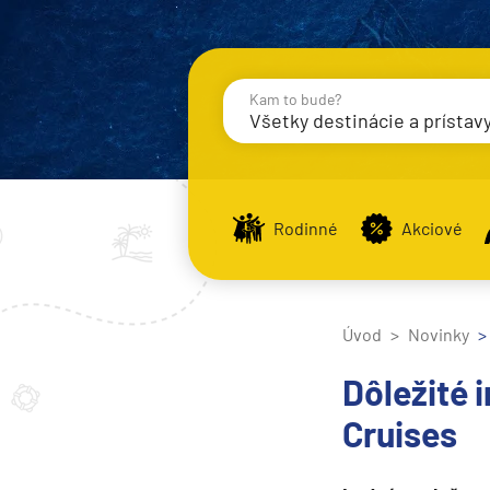
Kam to bude?
Všetky destinácie a prístav
Destinácie
Príst
Rodinné
Akciové
Stredomorie
Stredomorie
Úvod
Novinky
Stredomorie a Portug
Dôležité 
Východné Stredomori
Cruises
Západné Stredomorie
Severná Európa