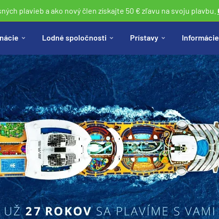
sných plavieb a ako nový člen získajte 50 € zľavu na svoju plavbu.
nácie
Lodné spoločnosti
Prístavy
Informácie