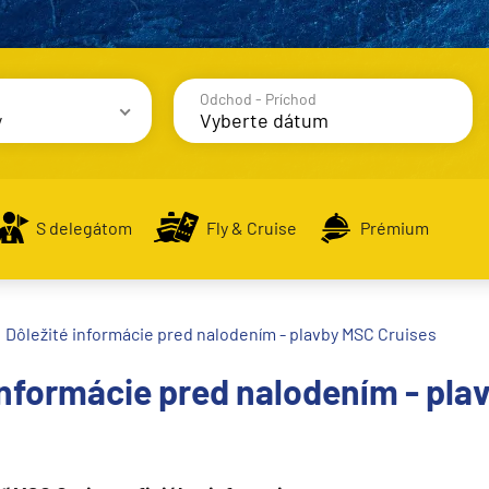
Odchod - Príchod
y
avy
S delegátom
Fly & Cruise
Prémium
Dôležité informácie pred nalodením - plavby MSC Cruises
alsko
informácie pred nalodením - pla
e