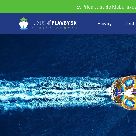
🚢 Pridajte sa do Klubu luxu
Plavby
Desti
Vyhľadať