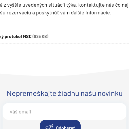
á z vyššie uvedených situácií týka, kontaktujte nás čo na
deira
ašu rezerváciu a poskytnúť vám ďalšie informácie.
ka
ný protokol MSC
(825 KB)
rika
Nepremeškajte žiadnu našu novinku
o
Odoberať