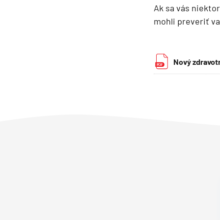
Ak sa vás niektor
Kanárske ostrovy a Ma
mohli preveriť v
Karibik a Stredná Ameri
Bahamy
Bermudy
Nový zdravot
Južný Karibik
Kalifornia a Mexiko
Karibik a Stredná Ame
Východný Karibik
Západný Karibik
Severná Amerika
Aljaška
Kanada a Nové Anglick
Západné pobrežie USA