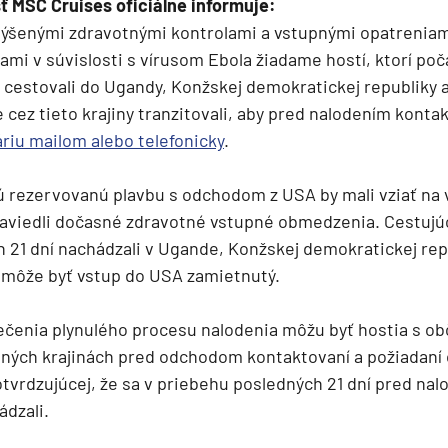
 MSC Cruises oficiálne informuje:
zvýšenými zdravotnými kontrolami a vstupnými opatrenia
ami v súvislosti s vírusom Ebola žiadame hostí, ktorí poč
 cestovali do Ugandy, Konžskej demokratickej republiky
cez tieto krajiny tranzitovali, aby pred nalodením konta
ie
riu mailom alebo telefonicky
.
ajú rezervovanú plavbu s odchodom z USA by mali vziať na
aviedli dočasné zdravotné vstupné obmedzenia. Cestujúc
 21 dní nachádzali v Ugande, Konžskej demokratickej rep
môže byť vstup do USA zamietnutý.
a
čenia plynulého procesu nalodenia môžu byť hostia s o
ých krajinách pred odchodom kontaktovaní a požiadaní 
ra a Maroko
vrdzujúcej, že sa v priebehu posledných 21 dní pred nal
ádzali.