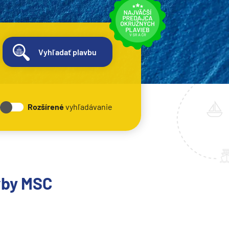
Vyhľadať plavbu
Rozšírené
vyhľadávanie
vby MSC