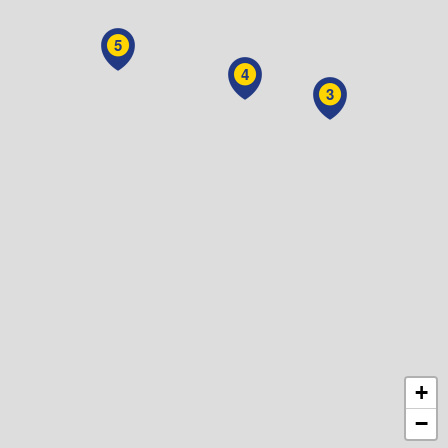
5
4
3
+
−