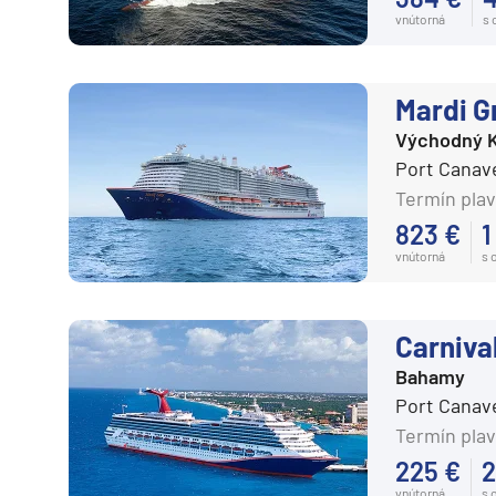
vnútorná
s
Mardi G
Východný K
Port Canav
Termín plav
823 €
1
vnútorná
s 
Carniva
Bahamy
Port Canav
Termín plav
225 €
2
vnútorná
s 