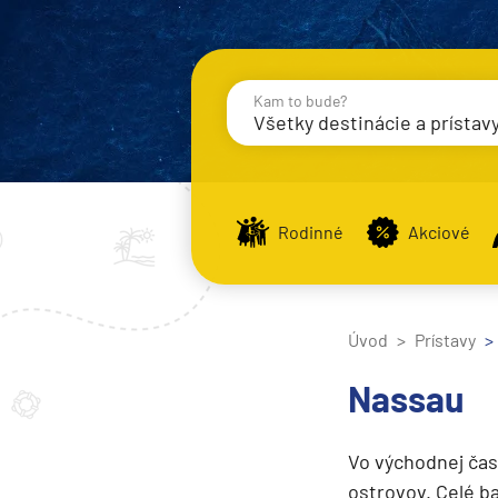
Kam to bude?
Všetky destinácie a prístav
Destinácie
Príst
Rodinné
Akciové
Zobraziť iba prístavy n
Úvod
Prístavy
Nahrávam
Nassau
Potvrdiť
Vo východnej čas
ostrovov. Celé b