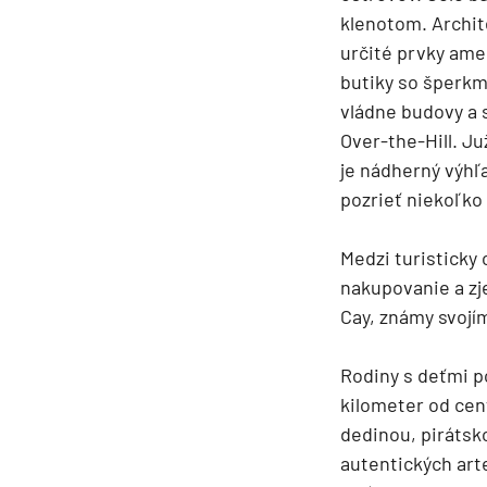
klenotom. Archite
určité prvky ame
butiky so šperkm
vládne budovy a 
Over-the-Hill. J
je nádherný výhľ
pozrieť niekoľko
Medzi turisticky
nakupovanie a zj
Cay, známy svojí
Rodiny s deťmi p
kilometer od cen
dedinou, pirátsk
autentických art