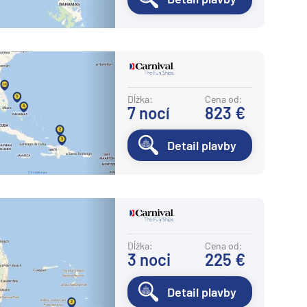
Dĺžka:
Cena od:
7
nocí
823 €
Detail plavby
Dĺžka:
Cena od:
3
noci
225 €
Detail plavby