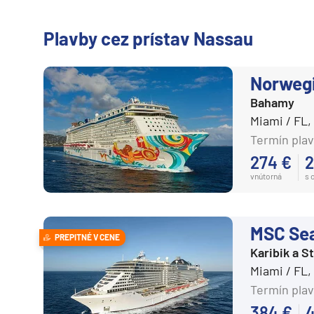
Plavby cez prístav Nassau
Norweg
Bahamy
Miami / FL
Termín plav
274 €
2
vnútorná
s 
MSC Se
PREPITNÉ V CENE
Karibik a 
Miami / FL
Termín plav
384 €