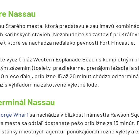
pre Nassau
ťou Starého mesta, ktorá predstavuje zaujímavú kombiná
h karibských stavieb. Nezabudnite sa zastaviť pri Kráľo
e), ktoré sa nachádza neďaleko pevnosti Fort Fincastle.
te využiť pláž Western Esplanade Beach s kompletným p
ým zázemím (toalety, prezliekarne, prenájom ležadiel a s
O niečo ďalej, približne 15 až 20 minút chôdze od terminá
áž s výhľadom na zakotvené výletné lode.
terminál Nassau
eorge Wharf
sa nachádza v blízkosti námestia Rawson Sq
 mesta sa odtiaľ dostanete pešo približne za 15 minút. 
e stánky miestnych agentúr ponúkajúcich rôzne výlety a e