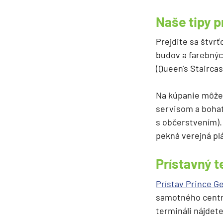
Naše tipy 
Prejdite sa štvr
budov a farebnýc
(Queen's Staircas
Na kúpanie môže
servisom a bohat
s občerstvením). 
pekná verejná pl
Prístavný 
Prístav Prince G
samotného centra
termináli nájdet