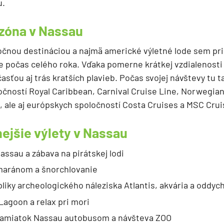
u.
ezóna v Nassau
čnou destináciou a najmä americké výletné lode sem pri
počas celého roka. Vďaka pomerne krátkej vzdialenosti o
sťou aj trás kratších plavieb. Počas svojej návštevy tu 
ločností Royal Caribbean, Carnival Cruise Line, Norwegian
, ale aj európskych spoločností Costa Cruises a MSC Crui
ejšie výlety v Nassau
assau a zábava na pirátskej lodi
maránom a šnorchlovanie
liky archeologického náleziska Atlantis, akvária a oddych
Lagoon a relax pri mori
pamiatok Nassau autobusom a návšteva ZOO