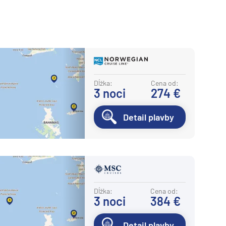
Dĺžka:
Cena od:
3
noci
274 €
Detail plavby
Dĺžka:
Cena od:
3
noci
384 €
Detail plavby