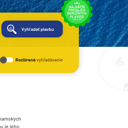
Vyhľadať plavbu
Rozšírené
vyhľadávanie
ahamských
u je jeho