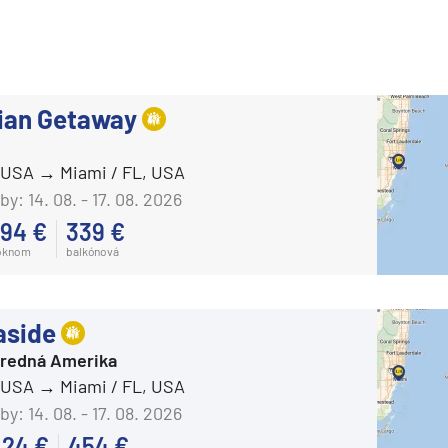
ian Getaway
, USA
Miami / FL, USA
by:
14. 08. - 17. 08. 2026
94 €
339 €
oknom
balkónová
aside
Stredná Amerika
, USA
Miami / FL, USA
by:
14. 08. - 17. 08. 2026
424 €
454 €