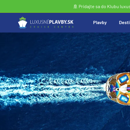
🚢 Pridajte sa do Klubu luxu
Plavby
Desti
Vyhľadať