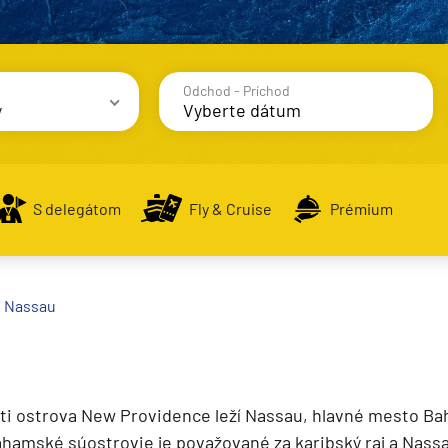
Odchod - Príchod
y
avy
S delegátom
Fly & Cruise
Prémium
alodenia
Nassau
ti ostrova New Providence leží Nassau, hlavné mesto B
ahamské súostrovie je považované za karibský raj a Nassa