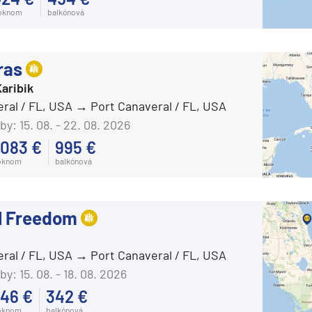
 oknom
balkónová
ras
aribik
eral / FL, USA
Port Canaveral / FL, USA
by:
15. 08. - 22. 08. 2026
 083 €
995 €
oknom
balkónová
l Freedom
eral / FL, USA
Port Canaveral / FL, USA
by:
15. 08. - 18. 08. 2026
46 €
342 €
oknom
balkónová