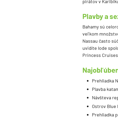
pirátov v Karibik
Plavby a s
Bahamy sú celoro
veľkom množstve 
Nassau často súča
uvidíte lode spo
Princess Cruises
Najobľúben
Prehliadka N
Plavba kata
Návšteva rep
Ostrov Blue 
Prehliadka 