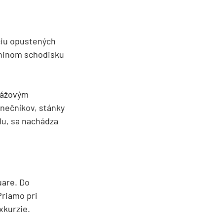
ciu opustených
vninom schodisku
lážovým
lnečníkov, stánky
lu, sa nachádza
uare. Do
Priamo pri
xkurzie.