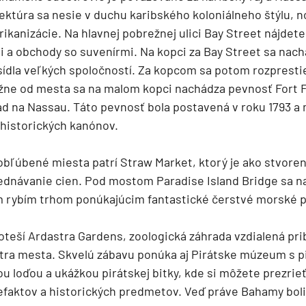
ktúra sa nesie v duchu karibského koloniálneho štýlu, no
rikanizácie. Na hlavnej pobrežnej ulici Bay Street nájdet
i a obchody so suvenírmi. Na kopci za Bay Street sa nach
sídla veľkých spoločností. Za kopcom sa potom rozprestie
užne od mesta sa na malom kopci nachádza pevnosť Fort F
ad na Nassau. Táto pevnosť bola postavená v roku 1793 a 
 historických kanónov.
 obľúbené miesta patrí Straw Market, ktorý je ako stvore
ednávanie cien. Pod mostom Paradise Island Bridge sa n
m rybím trhom ponúkajúcim fantastické čerstvé morské p
oteší Ardastra Gardens, zoologická záhrada vzdialená pri
tra mesta. Skvelú zábavu ponúka aj Pirátske múzeum s p
ou loďou a ukážkou pirátskej bitky, kde si môžete prezri
efaktov a historických predmetov. Veď práve Bahamy boli