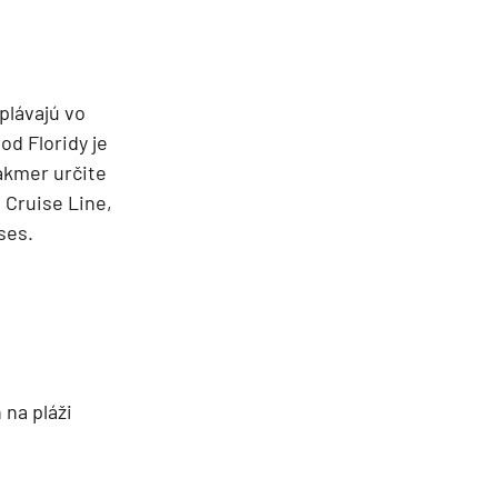
plávajú vo
d Floridy je
takmer určite
 Cruise Line,
ses.
 na pláži