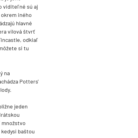
 viditeľné sú aj
e okrem iného
ádzajú hlavné
ra vilová štvrť
incastle, odkiaľ
môžete si tu
ný na
achádza Potters'
lody.
bližne jeden
irátskou
eť množstvo
 kedysi baštou