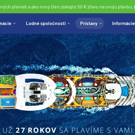
sných plavieb a ako nový člen získajte 50 € zľavu na svoju plavbu.
nácie
Lodné spoločnosti
Prístavy
Informácie