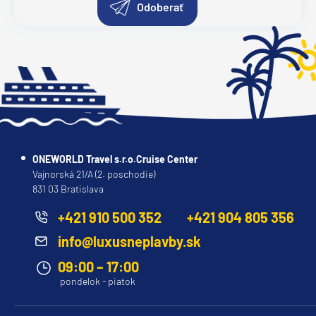
Odoberať
ONEWORLD Travel s.r.o.Cruise Center
Vajnorská 21/A (2. poschodie)
831 03 Bratislava
+421 910 500 352
+421 904 805 356
info@luxusneplavby.sk
09:00 – 17:00
pondelok - piatok