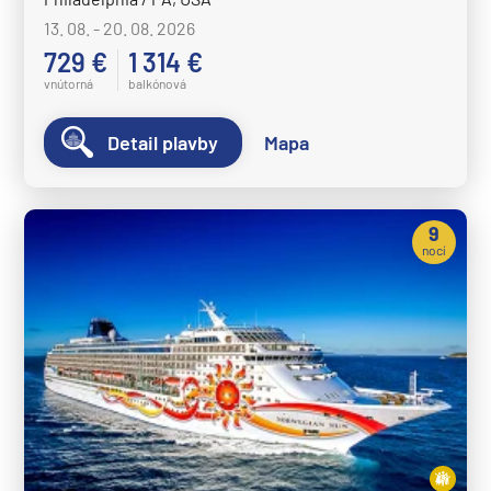
13. 08. - 20. 08. 2026
729 €
1 314 €
vnútorná
balkónová
Detail plavby
Mapa
9
nocí