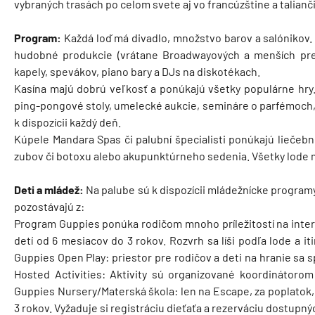
vybraných trasách po celom svete aj vo francúzštine a talianč
Program:
Každá loď má divadlo, množstvo barov a salónikov
hudobné produkcie (vrátane Broadwayových a menších pred
kapely, spevákov, piano bary a DJs na diskotékach.
Kasína majú dobrú veľkosť a ponúkajú všetky populárne hry.
ping-pongové stoly, umelecké aukcie, semináre o parfémoch, 
k dispozícii každý deň.
Kúpele Mandara Spas či palubní špecialisti ponúkajú liečebn
zubov či botoxu alebo akupunktúrneho sedenia. Všetky lode m
Deti a mládež:
Na palube sú k dispozícii mládežnícke programy
pozostávajú z:
Program Guppies ponúka rodičom mnoho príležitostí na intera
detí od 6 mesiacov do 3 rokov. Rozvrh sa líši podľa lode a i
Guppies Open Play: priestor pre rodičov a deti na hranie sa 
Hosted Activities: Aktivity sú organizované koordinátorom (
Guppies Nursery/Materská škola: len na Escape, za poplatok,
3 rokov. Vyžaduje si registráciu dieťaťa a rezerváciu dostupn