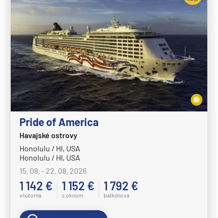
Pride of America
Havajské ostrovy
Honolulu / HI, USA
Honolulu / HI, USA
15. 08. - 22. 08. 2026
1 142 €
1 152 €
1 792 €
vnútorná
s oknom
balkónová