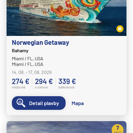
Norwegian Getaway
Bahamy
Miami / FL, USA
Miami / FL, USA
14. 08. - 17. 08. 2026
274 €
294 €
339 €
vnútorná
s oknom
balkónová
Detail plavby
Mapa
7
nocí