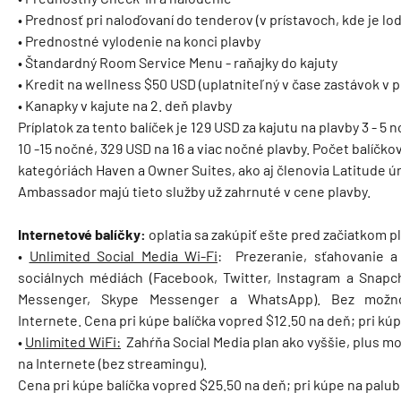
• Prednosť pri naloďovaní do tenderov (v prístavoch, kde je lo
• Prednostné vylodenie na konci plavby
• Štandardný Room Service Menu - raňajky do kajuty
• Kredit na wellness $50 USD (uplatniteľný v čase zastávok v 
• Kanapky v kajute na 2. deň plavby
Príplatok za tento balíček je 129 USD za kajutu na plavby 3 - 5
10 -15 nočné, 329 USD na 16 a viac nočné plavby. Počet balíčkov
kategóriách Haven a Owner Suites, ako aj členovia Latitude ú
Ambassador majú tieto služby už zahrnuté v cene plavby.
Internetové balíčky:
oplatia sa zakúpiť ešte pred začiatkom p
•
Unlimited Social Media Wi-Fi
: Prezeranie, sťahovanie a
sociálnych médiách (Facebook, Twitter, Instagram a Snapch
Messenger, Skype Messenger a WhatsApp). Bez možno
Internete. Cena pri kúpe balíčka vopred $12.50 na deň; pri kú
•
Unlimited WiFi:
Zahŕňa Social Media plan ako vyššie, plus mož
na Internete (bez streamingu).
Cena pri kúpe balíčka vopred $25.50 na deň; pri kúpe na palub