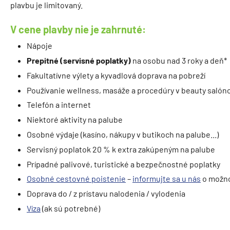
plavbu je limitovaný.
V cene plavby nie je zahrnuté:
Nápoje
Prepitné (servisné poplatky)
na osobu nad 3 roky a deň*
Fakultatívne výlety a kyvadlová doprava na pobreží
Používanie wellness, masáže a procedúry v beauty salón
Telefón a internet
Niektoré aktivity na palube
Osobné výdaje (kasíno, nákupy v butikoch na palube...)
Servisný poplatok 20 % k extra zakúpeným na palube
Prípadné palivové, turistické a bezpečnostné poplatky
Osobné cestovné poistenie
–
informujte sa u nás
o možno
Doprava do / z prístavu nalodenia / vylodenia
Víza
(ak sú potrebné)