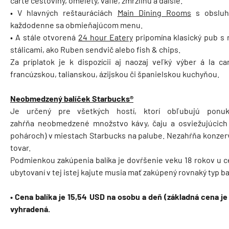
carte cestoviny, omelety, vafle, zmrzlinu a ďalšie.
• V hlavných reštauráciách
Main Dining Rooms
s obsluho
každodenne sa obmieňajúcom menu.
• A stále otvorená
24 hour Eatery
pripomína klasický pub s
stálicami, ako Ruben sendvič alebo fish & chips.
Za príplatok je k dispozícii aj naozaj veľký výber á la c
francúzskou, talianskou, ázijskou či španielskou kuchyňou.
Neobmedzený balíček Starbucks®
Je určený pre všetkých hostí, ktorí obľubujú ponuku
zahŕňa neobmedzené množstvo kávy, čaju a osviežujúcich
pohároch) v miestach Starbucks na palube. Nezahŕňa konzervo
tovar.
Podmienkou zakúpenia balíka je dovŕšenie veku 18 rokov u ce
ubytovaní v tej istej kajute musia mať zakúpený rovnaký typ ba
• Cena balíka je 15,54 USD na osobu a deň (základná cena j
vyhradená.