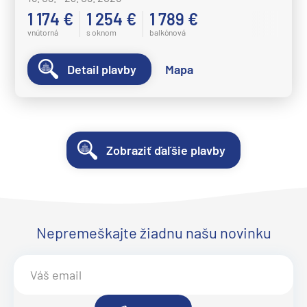
1 174 €
1 254 €
1 789 €
vnútorná
s oknom
balkónová
Detail plavby
Mapa
Zobraziť ďaľšie plavby
Nepremeškajte žiadnu našu novinku