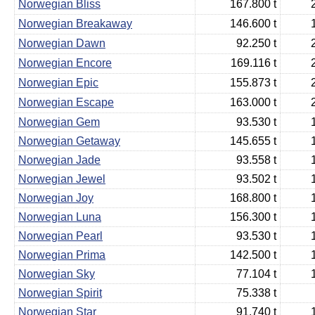
Norwegian Bliss
167.800 t
Norwegian Breakaway
146.600 t
Norwegian Dawn
92.250 t
Norwegian Encore
169.116 t
Norwegian Epic
155.873 t
Norwegian Escape
163.000 t
Norwegian Gem
93.530 t
Norwegian Getaway
145.655 t
Norwegian Jade
93.558 t
Norwegian Jewel
93.502 t
Norwegian Joy
168.800 t
Norwegian Luna
156.300 t
Norwegian Pearl
93.530 t
Norwegian Prima
142.500 t
Norwegian Sky
77.104 t
Norwegian Spirit
75.338 t
Norwegian Star
91.740 t