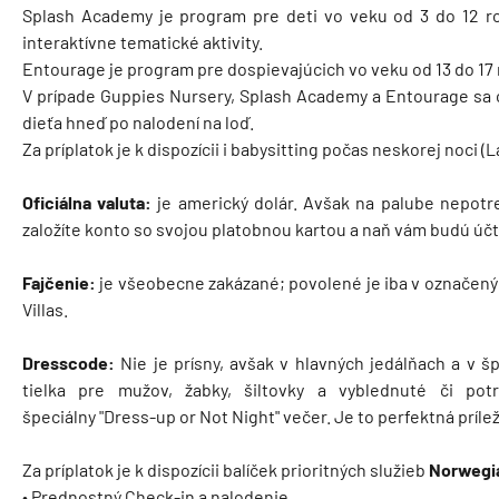
Splash Academy je program pre deti vo veku od 3 do 12 ro
interaktívne tematické aktivity.
Entourage je program pre dospievajúcich vo veku od 13 do 17 
V prípade Guppies Nursery, Splash Academy a Entourage sa od
dieťa hneď po nalodení na loď.
Za príplatok je k dispozícii i babysitting počas neskorej noci (
Oficiálna valuta:
je americký dolár. Avšak na palube nepotre
založíte konto so svojou platobnou kartou a naň vám budú účt
Fajčenie:
je všeobecne zakázané; povolené je iba v označený
Villas.
Dresscode:
Nie je prísny, avšak v hlavných jedálňach a v š
tielka pre mužov, žabky, šiltovky a vyblednuté či pot
špeciálny "Dress-up or Not Night" večer. Je to perfektná prílež
Za príplatok je k dispozícii balíček prioritných služieb
Norwegia
• Prednostný Check-in a nalodenie