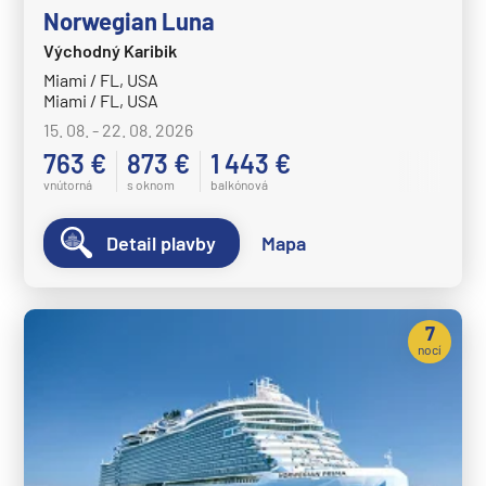
Norwegian Luna
Východný Karibik
Miami / FL, USA
Miami / FL, USA
15. 08. - 22. 08. 2026
763 €
873 €
1 443 €
vnútorná
s oknom
balkónová
Detail plavby
Mapa
7
nocí