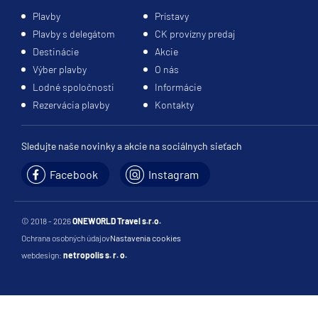
Plavby
Prístavy
Plavby s delegátom
CK provízny predaj
Destinácie
Akcie
Výber plavby
O nás
Lodné spoločnosti
Informácie
Rezervácia plavby
Kontakty
Sledujte naše novinky a akcie na sociálnych sieťach
Facebook
Instagram
© 2018 - 2026
ONEWORLD Travel s.r.o.
Ochrana osobných údajov
Nastavenia cookies
webdesign:
netropolis s. r. o.