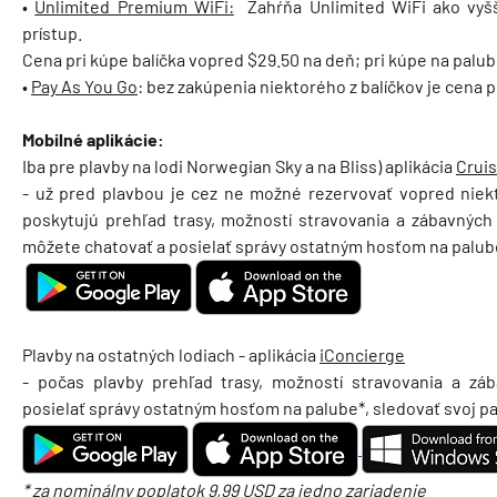
•
Unlimited Premium WiFi:
Zahŕňa Unlimited WiFi ako vyšš
prístup.
Cena pri kúpe balíčka vopred $29.50 na deň; pri kúpe na palub
•
Pay As You Go
: bez zakúpenia niektorého z balíčkov je cena 
Mobilné aplikácie:
Iba pre plavby na lodi Norwegian Sky a na Bliss) aplikácia
Crui
- už pred plavbou je cez ne možné rezervovať vopred niekt
poskytujú prehľad trasy, možností stravovania a zábavných
môžete chatovať a posielať správy ostatným hosťom na palube
Plavby na ostatných lodiach - aplikácia
iConcierge
- počas plavby prehľad trasy, možností stravovania a z
posielať správy ostatným hosťom na palube*, sledovať svoj pa
* za nominálny poplatok 9,99 USD za jedno zariadenie