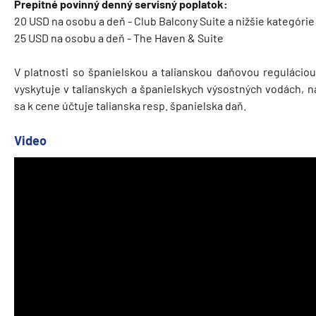
Prepitné povinný denný servisný poplatok:
20 USD na osobu a deň - Club Balcony Suite a nižšie kategórie
25 USD na osobu a deň - The Haven & Suite
V platnosti so španielskou a talianskou daňovou reguláciou
vyskytuje v talianskych a španielskych výsostných vodách, n
sa k cene účtuje talianska resp. španielska daň.
Video