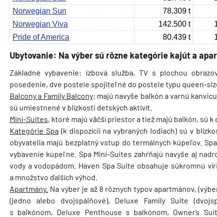
Norwegian Sun
78.309 t
Norwegian Viva
142.500 t
Pride of America
80.439 t
Ubytovanie:
Na výber sú rôzne kategórie kajút a apa
Základné vybavenie: izbová služba, TV s plochou obrazovk
posedenie, dve postele spojiteľné do postele typu queen-siz
Balcony a Family Balcony
: majú navyše balkón a varnú kanvicu.
sú umiestnené v blízkosti detských aktivít.
Mini-Suites
, ktoré majú väčší priestor a tiež majú balkón, sú k
Kategórie Spa
(k dispozícii na vybraných lodiach) sú v blízk
obyvatelia majú bezplatný vstup do termálnych kúpeľov. Sp
vybavenie kúpeľne. Spa Mini-Suites zahŕňajú navyše aj nad
vody a vodopádom. Haven Spa Suite obsahuje súkromnú vír
a množstvo ďalších výhod.
Apartmány.
Na výber je až 8 rôznych typov apartmánov, (výber
(jedno alebo dvojspálňové), Deluxe Family Suite (dvoj
s balkónom, Deluxe Penthouse s balkónom, Owner‘s Suit