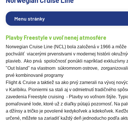
Norwegian Cruise Line
Menu stránky
Plavby Freestyle v uvoľnene
Norwegian Cruise Line (NCL) bola založená v 1966 a môže
pochváliť viacerými prvenstvami v modernej histórii okružn
plavieb. Ako prvá spoločnosť ponúkli napríklad exkluzívny 
"Out Island" na vlastnom súkromnom ostrove, zorganizovali
prvé kombinované programy
Flight & Cruise a taktiež sa ako prvý zamerali na vývoj novýc
v Karibiku. Pioniermi sa stali aj v odmietnutí tradičného spô
zavedenia Freestyle cruising - Plavby vo voľnom štýle. Typ
pomaľované lode, ktoré už z diaľky pútajú pozornosť. Na pa
a džínsy a tričko je povolené kedykoľvek a kdekoľvek. Keďže
určené, môžete sa zariadiť každý deň jednoducho podľa aktu