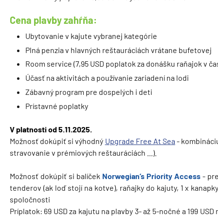
Cena plavby zahŕňa:
Ubytovanie v kajute vybranej kategórie
Plná penzia v hlavných reštauráciách vrátane bufetovej
Room service (7,95 USD poplatok za donášku raňajok v čas
Účasť na aktivitách a používanie zariadení na lodi
Zábavný program pre dospelých i deti
Prístavné poplatky
V platnosti od 5.11.2025.
Možnosť dokúpiť si výhodný
Upgrade Free At Sea
- kombináciu
stravovanie v prémiových reštauráciách ...).
Možnosť dokúpiť si balíček
Norwegian’s Priority Access
- pr
tenderov (ak loď stojí na kotve), raňajky do kajuty, 1 x kanapk
spoločnosti
Príplatok: 69 USD za kajutu na plavby 3- až 5-nočné a 199 USD