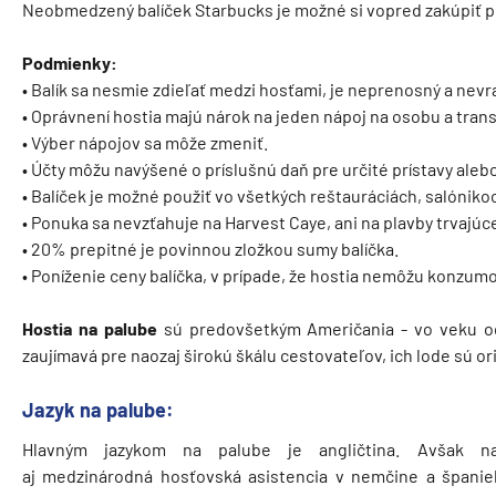
Neobmedzený balíček Starbucks je možné si vopred zakúpiť 
Podmienky:
• Balík sa nesmie zdieľať medzi hosťami, je neprenosný a nevr
• Oprávnení hostia majú nárok na jeden nápoj na osobu a trans
• Výber nápojov sa môže zmeniť.
• Účty môžu navýšené o príslušnú daň pre určité prístavy alebo
• Balíček je možné použiť vo všetkých reštauráciách, salónikoc
• Ponuka sa nevzťahuje na Harvest Caye, ani na plavby trvajúc
• 20% prepitné je povinnou zložkou sumy balíčka.
• Poníženie ceny balíčka, v prípade, že hostia nemôžu konzum
Hostia na palube
sú predovšetkým Američania - vo veku od
zaujímavá pre naozaj širokú škálu cestovateľov, ich lode sú or
Jazyk na palube:
Hlavným jazykom na palube je angličtina. Avšak na
aj medzinárodná hosťovská asistencia v nemčine a španiel