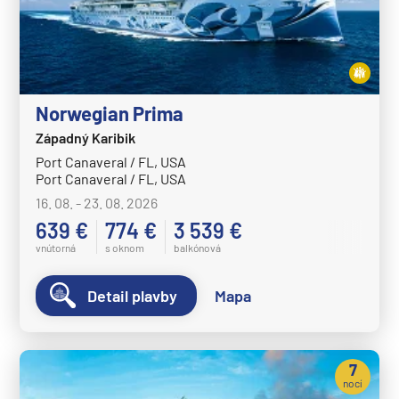
Norwegian Prima
Západný Karibik
Port Canaveral / FL, USA
Port Canaveral / FL, USA
16. 08. - 23. 08. 2026
639 €
774 €
3 539 €
vnútorná
s oknom
balkónová
Detail plavby
Mapa
7
nocí