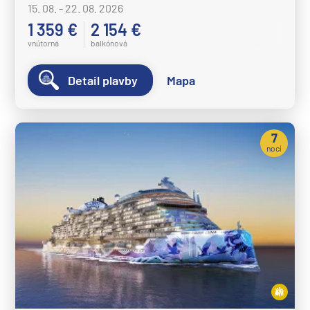
15. 08. - 22. 08. 2026
1 359 €
2 154 €
vnútorná
balkónová
Detail plavby
Mapa
7
nocí