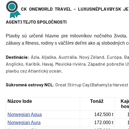
CK ONEWORLD TRAVEL - LUXUSNÉPLAVBY.SK JE
AGENT) TEJTO SPOLOČNOSTI
Plavby sú určené hlavne pre milovníkov nočného života, p
zábavy a fitness, rodiny s väčšími deťmi ako aj slobodných c
Destinácie:
Ázia, Aljaška, Austrália, Nový Zéland, Európa, 
Anglicko, Karibik, Havaj, Mexická riviéra, Západné pobrežie
plavbu cez Atlantický oceán.
Súkromné ostrovy NCL
: Great Stirrup Cay (Bahamy) a Harvest
Názov lode
Tonáž
Kaj
hos
Norwegian Aqua
142.500 t
Norwegian Aura
172.000 t