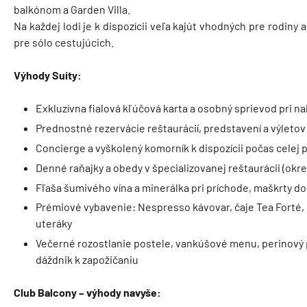
balkónom a Garden Villa.
Na každej lodi je k dispozícii veľa kajút vhodných pre rodiny
pre sólo cestujúcich.
Výhody Suity:
Exkluzívna fialová kľúčová karta a osobný sprievod pri nal
Prednostné rezervácie reštaurácií, predstavení a výletov
Concierge a vyškolený komorník k dispozícii počas celej 
Denné raňajky a obedy v špecializovanej reštaurácii (ok
Fľaša šumivého vína a minerálka pri príchode, maškrty do
Prémiové vybavenie: Nespresso kávovar, čaje Tea Forté, 
uteráky
Večerné rozostlanie postele, vankúšové menu, perinový p
dáždnik k zapožičaniu
Club Balcony – výhody navyše: