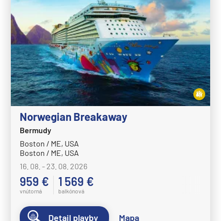
Norwegian Breakaway
Bermudy
Boston / ME, USA
Boston / ME, USA
16. 08. - 23. 08. 2026
959 €
1 569 €
vnútorná
balkónová
Detail plavby
Mapa