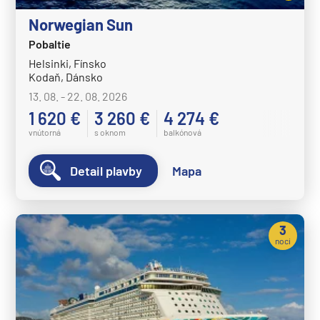
Norwegian Sun
Pobaltie
Helsinki, Fínsko
Kodaň, Dánsko
13. 08. - 22. 08. 2026
1 620 €
3 260 €
4 274 €
vnútorná
s oknom
balkónová
Detail plavby
Mapa
3
noci