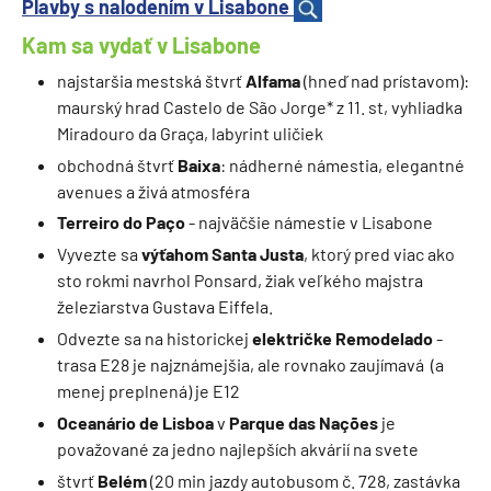
Plavby s nalodením v Lisabone
Kam sa vydať v Lisabone
najstaršia mestská štvrť
Alfama
(hneď nad prístavom):
maurský hrad Castelo de São Jorge* z 11. st, vyhliadka
Miradouro da Graça, labyrint uličiek
obchodná štvrť
Baixa
: nádherné námestia, elegantné
avenues a živá atmosféra
Terreiro do Paço
- najväčšie námestie v Lisabone
Vyvezte sa
výťahom Santa Justa
, ktorý pred viac ako
sto rokmi navrhol Ponsard, žiak veľkého majstra
železiarstva Gustava Eiffela.
Odvezte sa na historickej
električke
Remodelado
-
trasa E28 je najznámejšia, ale rovnako zaujímavá (a
menej preplnená) je E12
Oceanário de Lisboa
v
Parque das Nações
je
považované za jedno najlepších akvárií na svete
štvrť
Belém
(20 min jazdy autobusom č. 728, zastávka