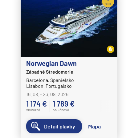
nocí
Norwegian Dawn
Západné Stredomorie
Barcelona, Španielsko
Lisabon, Portugalsko
16. 08. - 23. 08. 2026
1 174 €
1 789 €
vnútorná
balkónová
Detail plavby
Mapa