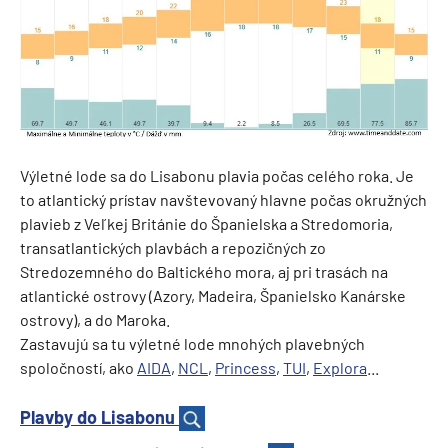
Výletné lode sa do Lisabonu plavia počas celého roka. Je
to atlantický prístav navštevovaný hlavne počas okružných
plavieb z Veľkej Británie do Španielska a Stredomoria,
transatlantických plavbách a repozičných zo
Stredozemného do Baltického mora, aj pri trasách na
atlantické ostrovy (Azory, Madeira, Španielsko Kanárske
ostrovy), a do Maroka.
Zastavujú sa tu výletné lode mnohých plavebných
spoločností, ako
AIDA
,
NCL
,
Princess
,
TUI
,
Explora
...
Plavby do Lisabonu