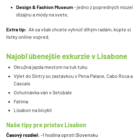
Design & Fashion Museum
- jedno z popredných múzeí
dizajnu a módy na svete.
Extra tip:
Ak sa však chcete vyhnúť dlhým radám, kúpte si
lístky online vopred.
Najobľúbenejšie exkurzie v Lisabone
Okružná jazda mestom na tuk tuku
Výlet do Sintry so zastávkou v Pena Palace, Cabo Roca a
Cascais
Ochutnávka ván v Setúbale
Fatima
Lisabon na bicykli
Naše tipy pre prístav Lisabon
Časový rozdiel:
-1 hodina oproti Slovensku