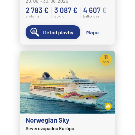
20. 08. - 30. 08. 2026
2 783 €
3 087 €
4 607 €
vnútorná
s oknom
balkónová
Detail plavby
Mapa
11
nocí
Norwegian Sky
Severozápadná Európa