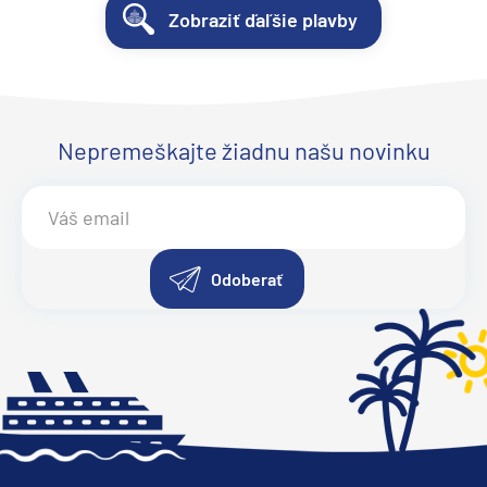
Zobraziť ďaľšie plavby
Nepremeškajte žiadnu našu novinku
Odoberať