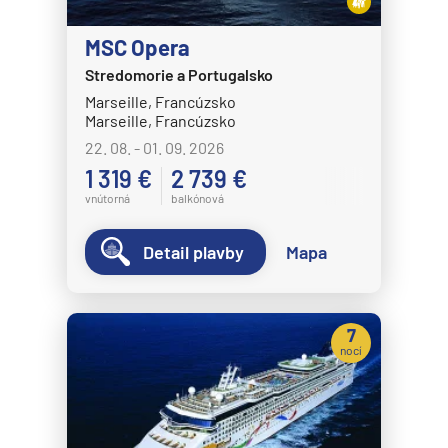
MSC Opera
Stredomorie a Portugalsko
Marseille, Francúzsko
Marseille, Francúzsko
22. 08. - 01. 09. 2026
1 319 €
2 739 €
vnútorná
balkónová
Detail plavby
Mapa
7
nocí