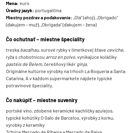
Mena:
euro
Úradný jazyk:
portugalčina
Miestny pozdrav a poďakovanie:
„Olá“ (ahoj), „Obrigado“
(ďakujem – muž), „Obrigada“ (ďakujem – žena)
Čo ochutnať – miestne špeciality
treska
bacalhau
, surové rybky v limetkovej šťave
ceviche
,
ryža s chobotnicou
arroz en polvo
, vynikajúce koláčiky
pastéis de Belem
, čerešňový likér
ginja
.
Originálne kultúrne výrobky na trhoch La Boquería a Santa
Catarina. A v každom supermarkete nájdete typické
potravinové špeciality.
Čo nakúpiť – miestne suveníry
portské víno, zdobené keramické kachličky azulejos,
typické kohútiky O Galo de Barcelos, výrobky z korku,
výrobky z keramiky
Tržnice Mercado de Ribeira a Mercado da Baixa