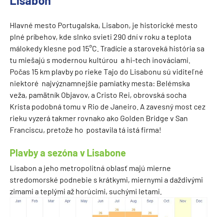
Lisabon
Hlavné mesto Portugalska, Lisabon, je historické mesto
plné príbehov, kde slnko svieti 290 dní v roku a teplota
málokedy klesne pod 15°C. Tradície a staroveká história sa
tu miešajú s modernou kultúrou a hi-tech inováciami.
Počas 15 km plavby po rieke Tajo do Lisabonu sú viditeľné
niektoré najvýznamnejšie pamiatky mesta: Belémska
veža, pamätník Objavov, a Cristo Rei, obrovská socha
Krista podobná tomu v Rio de Janeiro. A zavesný most cez
rieku vyzerá takmer rovnako ako Golden Bridge v San
Franciscu, pretože ho postavila tá istá firma!
Plavby a sezóna v Lisabone
Lisabon a jeho metropolitná oblasť majú mierne
stredomorské podnebie s krátkymi, miernymi a daždivými
zimami a teplými až horúcimi, suchými letami.