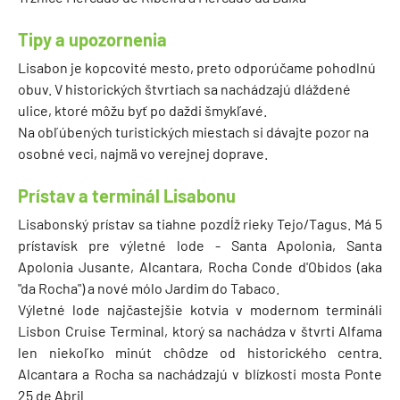
Tipy a upozornenia
Lisabon je kopcovité mesto, preto odporúčame pohodlnú
obuv. V historických štvrtiach sa nachádzajú dláždené
ulice, ktoré môžu byť po daždi šmykľavé.
Na obľúbených turistických miestach si dávajte pozor na
osobné veci, najmä vo verejnej doprave.
Prístav a terminál Lisabonu
Lisabonský prístav sa tiahne pozdĺž rieky Tejo/Tagus. Má 5
prístavísk pre výletné lode - Santa Apolonia, Santa
Apolonia Jusante, Alcantara, Rocha Conde d'Obidos (aka
"da Rocha") a nové mólo Jardim do Tabaco.
Výletné lode najčastejšie kotvia v modernom termináli
Lisbon Cruise Terminal, ktorý sa nachádza v štvrti Alfama
len niekoľko minút chôdze od historického centra.
Alcantara a Rocha sa nachádzajú v blízkosti mosta Ponte
25 de Abril.