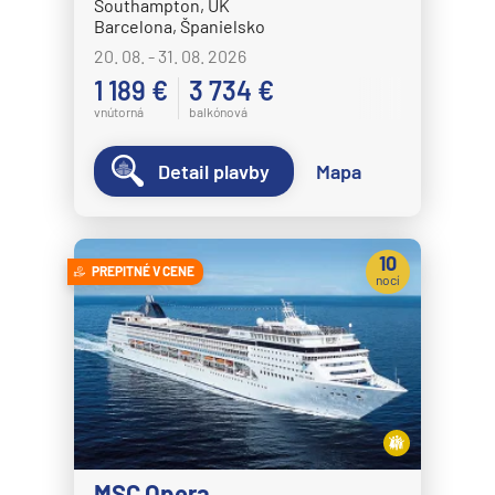
Southampton, UK
Barcelona, Španielsko
20. 08. - 31. 08. 2026
1 189 €
3 734 €
vnútorná
balkónová
Detail plavby
Mapa
10
PREPITNÉ V CENE
nocí
MSC Opera