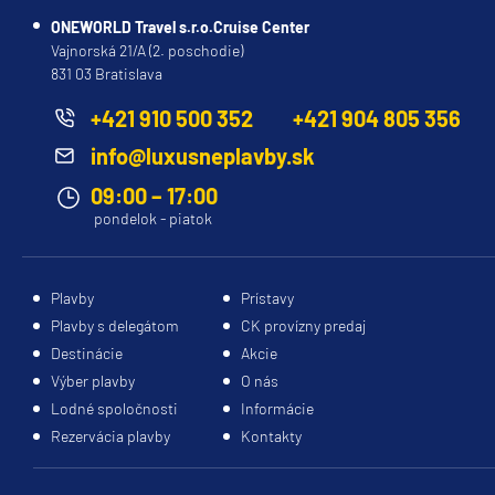
ONEWORLD Travel s.r.o.Cruise Center
Vajnorská 21/A (2. poschodie)
831 03 Bratislava
+421 910 500 352
+421 904 805 356
info@luxusneplavby.sk
09:00 – 17:00
pondelok - piatok
Plavby
Prístavy
Plavby s delegátom
CK provízny predaj
Destinácie
Akcie
Výber plavby
O nás
Lodné spoločnosti
Informácie
Rezervácia plavby
Kontakty