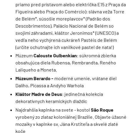
priamo pred prístavom alebo električka E15 z Praça da
Figueira alebo Praça do Comércio): slávna veža Torre
de Belém*, súsošie moreplavcov* (Padrão dos
Descobrimentos), Palácio Nacional de Belém so
svojimi záhradami, kláštor Jeronimos* (UNESCO) a
vedľa neho vychýrená cukráreň Pastéis de Belém
(určite ochutnajte ich vanilkové pastel de nata!)
Múzeum
Calouste Gulbenkian
: súkromná zbierka
obsahujúca diela Rubensa, Rembrandta, Reného
Laliqueho a Moneta.
Múzeum Berardo -
moderné umenie, vrátane diel
Dalího, Picassa a Andyho Warhola
Kláštor Madre de Deus
: jedinečná kolekcia
dekoratívnych keramických dlaždíc
Najdrahšia kaplnka na svete - kostol
São Roque
vyrobený zo zlataz koloniálnej Brazílie. Objavte úžasné
mozaiky v kaplnke sv. Jána Krstiteľa a skvelé zlaté
koče