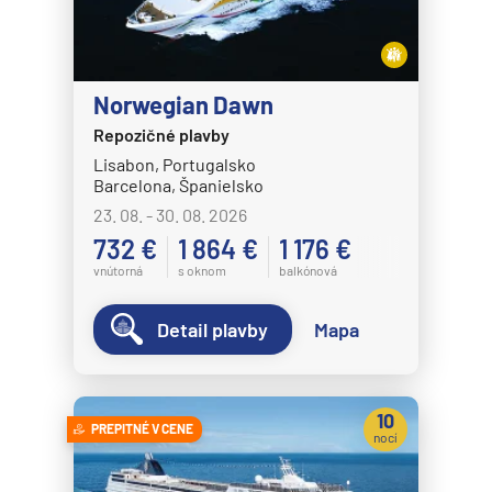
Norwegian Dawn
Repozičné plavby
Lisabon, Portugalsko
Barcelona, Španielsko
23. 08. - 30. 08. 2026
732 €
1 864 €
1 176 €
vnútorná
s oknom
balkónová
Detail plavby
Mapa
10
PREPITNÉ V CENE
nocí