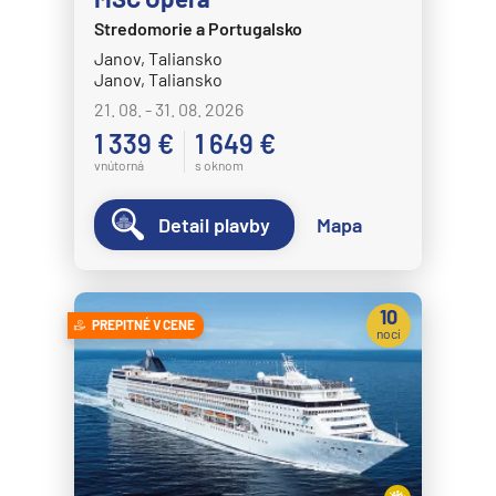
Stredomorie a Portugalsko
Janov, Taliansko
Janov, Taliansko
21. 08. - 31. 08. 2026
1 339 €
1 649 €
vnútorná
s oknom
Detail plavby
Mapa
10
PREPITNÉ V CENE
nocí