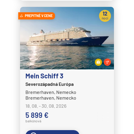
12
PREPITNÉ V CENE
nocí
Mein Schiff 3
Severozápadná Európa
Bremerhaven, Nemecko
Bremerhaven, Nemecko
18. 08. - 30. 08. 2026
5 899 €
balkónová