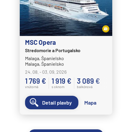
MSC Opera
Stredomorie a Portugalsko
Malaga, Španielsko
Malaga, Španielsko
24. 08. - 03. 09. 2026
1 769 €
1 919 €
3 089 €
vnútorná
s oknom
balkónová
Detail plavby
Mapa