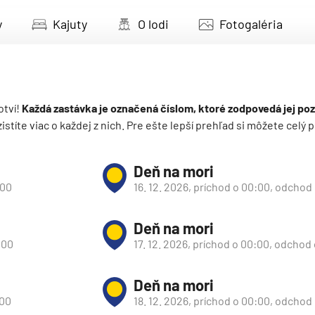
deira
y
Kajuty
O lodi
Fotogaléria
ka
otví!
Každá zastávka je označená číslom, ktoré zodpovedá jej poz
 zistíte viac o každej z nich. Pre ešte lepší prehľad si môžete cel
rika
Deň na mori
:00
16. 12. 2026, príchod o 00:00, odchod
Deň na mori
:00
17. 12. 2026, príchod o 00:00, odchod
o
Deň na mori
:00
18. 12. 2026, príchod o 00:00, odchod