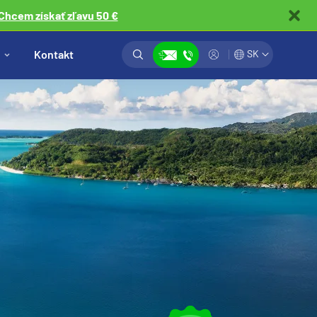
Chcem získať zľavu 50 €
Vyhľadávanie
Prihlásiť
Kontakt
SK
Zobraziť kontakty