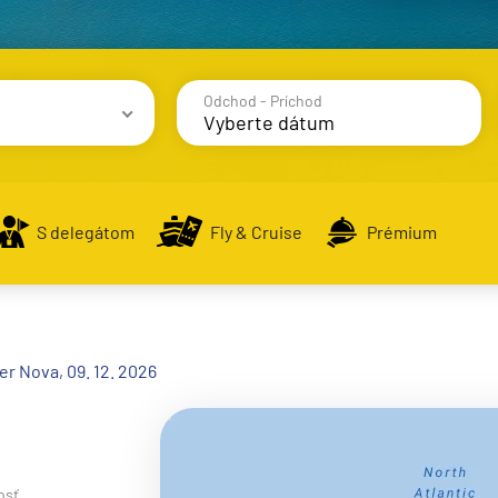
Odchod - Príchod
avy
S delegátom
Fly & Cruise
Prémium
alsko
ver Nova, 09. 12. 2026
e
osť