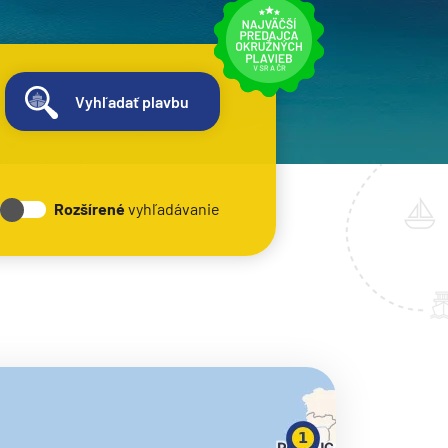
Vyhľadať plavbu
Rozšírené
vyhľadávanie