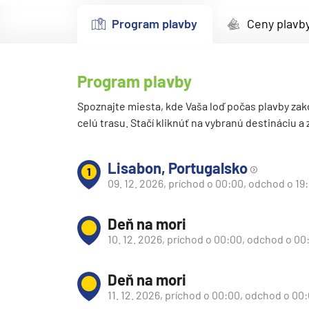
Kanárske ostrovy a Ma
Program plavby
Ceny plavb
Karibik a Stredná Ameri
Bahamy
Program plavby
Bermudy
Južný Karibik
Spoznajte miesta, kde Vaša loď počas plavby zak
celú trasu. Stačí kliknúť na vybranú destináciu a
Kalifornia a Mexiko
Karibik a Stredná Ame
Lisabon, Portugalsko
1
Východný Karibik
09. 12. 2026, príchod o 00:00, odchod o 19
Západný Karibik
Deň na mori
Severná Amerika
10. 12. 2026, príchod o 00:00, odchod o 00
Aljaška
Kanada a Nové Anglick
Deň na mori
Západné pobrežie USA
11. 12. 2026, príchod o 00:00, odchod o 00