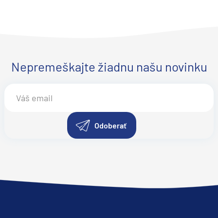
Nepremeškajte žiadnu našu novinku
Odoberať
y
segment