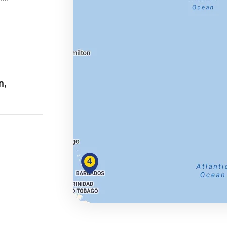
ie
n,
a
ra a Maroko