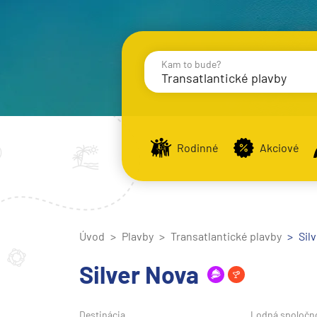
Kam to bude?
Transatlantické plavby
Destinácie
Príst
Rodinné
Akciové
Stredomorie
Stredomorie
Úvod
Plavby
Transatlantické plavby
Stredomorie a Portug
Sil
Východné Stredomori
Silver Nova
Západné Stredomorie
Severná Európa
Destinácia
Lodná spoločn