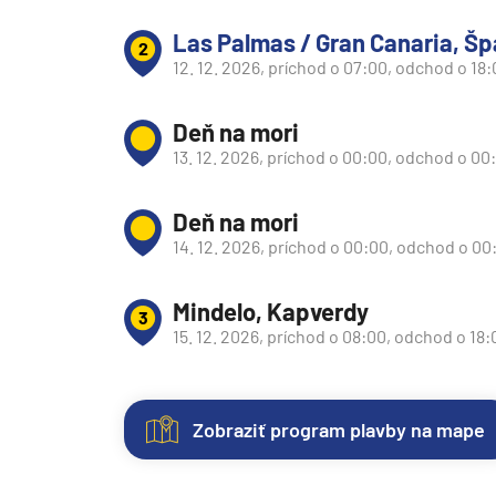
Južná Amerika
Las Palmas / Gran Canaria, Šp
2
Južná Amerika
12. 12. 2026, príchod o 07:00, odchod o 18
Arabský polostrov
Červené more
Deň na mori
13. 12. 2026, príchod o 00:00, odchod o 00
Emiráty a Perzský záliv
Ázia
Deň na mori
Ázia
14. 12. 2026, príchod o 00:00, odchod o 00
India
Mindelo, Kapverdy
Japonsko
3
15. 12. 2026, príchod o 08:00, odchod o 18:
Juhovýchodná Ázia
Austrália a Nový Zéland
Austrália a Nový Zélan
Zobraziť program plavby na mape
Afrika a Indický oceán
Nezáväzná
Kajuty
O
Fotogaléria