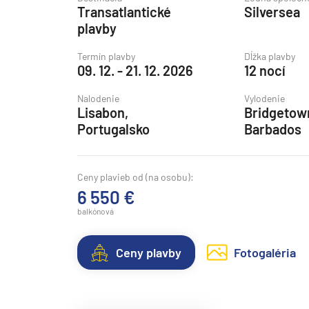
Transatlantické
Silversea
Grónsko
plavby
Island
Termín plavby
Dĺžka plavby
Nórske fjordy
09. 12. - 21. 12. 2026
12 nocí
Nórske fjordy a Pobalt
Nalodenie
Vylodenie
Pobaltie
Lisabon,
Bridgetow
Portugalsko
Barbados
Severná Európa
Severozápadná Európa
Ceny plavieb od (na osobu):
Britské ostrovy a Írsko
6 550 €
Pobrežie Európy
balkónová
Severozápadná Európ
Kanárske ostrovy, Madei
Ceny plavby
Fotogaléria
Azorské ostrovy
Kanárske ostrovy