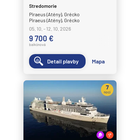
Stredomorie
Piraeus (Atény), Grécko
Piraeus (Atény), Grécko
05. 10. - 12. 10. 2026
9 700 €
balkónová
Detail plavby
Mapa
7
nocí