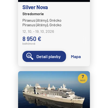
Silver Nova
Stredomorie
Piraeus (Atény), Grécko
Piraeus (Atény), Grécko
12. 10. - 19. 10. 2026
8 950 €
balkónová
Detail plavby
Mapa
7
nocí