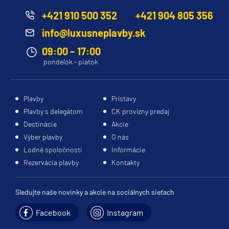
+421 910 500 352
+421 904 805 356
info@luxusneplavby.sk
09:00 – 17:00
pondelok - piatok
Plavby
Prístavy
Plavby s delegátom
CK provízny predaj
Destinácie
Akcie
Výber plavby
O nás
Lodné spoločnosti
Informácie
Rezervácia plavby
Kontakty
Sledujte naše novinky a akcie na sociálnych sieťach
Facebook
Instagram