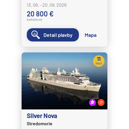
13. 09. - 20. 09. 2026
20 800 €
balkónová
Detail plavby
Mapa
11
nocí
Silver Nova
Stredomorie