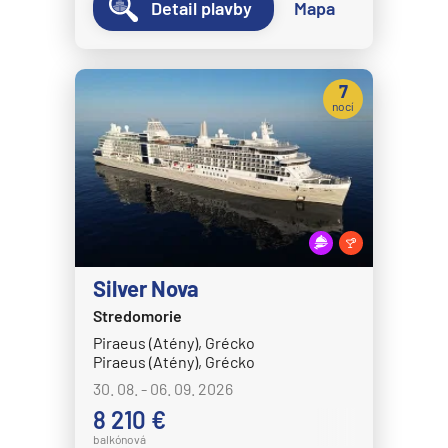
Detail plavby
Mapa
7
nocí
Silver Nova
Stredomorie
Piraeus (Atény), Grécko
Piraeus (Atény), Grécko
30. 08. - 06. 09. 2026
8 210 €
balkónová