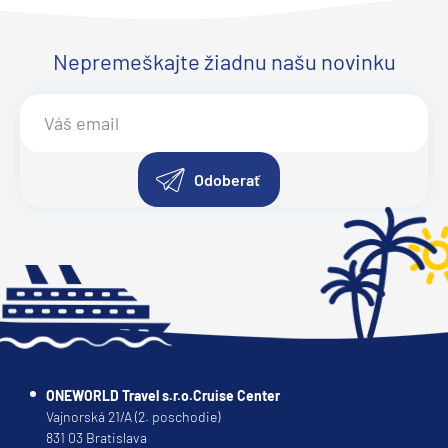
Nepremeškajte žiadnu našu novinku
Odoberať
ONEWORLD Travel s.r.o.Cruise Center
Vajnorská 21/A (2. poschodie)
831 03 Bratislava