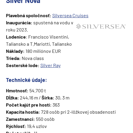
Silver Nova
Plavebná spoločnosť:
Silversea Cruises
Inaugurácia:
spustená na vodu v
roku 2023.
Lodenice
: Francisco Visentini,
Taliansko a T.Mariotti, Taliansko
Náklady:
180 miliónov EUR
Trieda:
Nova class
Sesterské lode:
Silver Ray
Technické údaje:
Hmotnosť:
54.700 t
Dĺžka:
244,16 m /
Šírka:
30, 3 m
Počet kajút pre hostí:
363
Kapacita hostia:
728 osôb pri 2-lôžkovej obsadenosti
Zamestnanci:
550 osôb
Rýchlosť:
19,4 uzlov