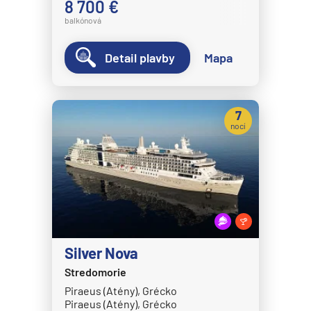
8 700 €
balkónová
Detail plavby
Mapa
7
nocí
Silver Nova
Stredomorie
Piraeus (Atény), Grécko
Piraeus (Atény), Grécko