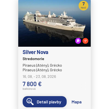
7
nocí
Silver Nova
Stredomorie
Piraeus (Atény), Grécko
Piraeus (Atény), Grécko
16. 08. - 23. 08. 2026
7 800 €
balkónová
Detail plavby
Mapa