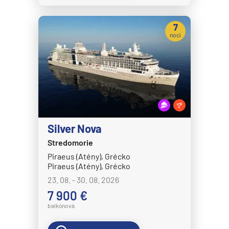
7
nocí
Silver Nova
Stredomorie
Piraeus (Atény), Grécko
Piraeus (Atény), Grécko
23. 08. - 30. 08. 2026
7 900 €
balkónová