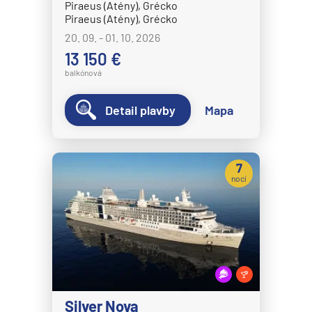
Piraeus (Atény), Grécko
Piraeus (Atény), Grécko
20. 09. - 01. 10. 2026
13 150 €
balkónová
Detail plavby
Mapa
7
nocí
Silver Nova