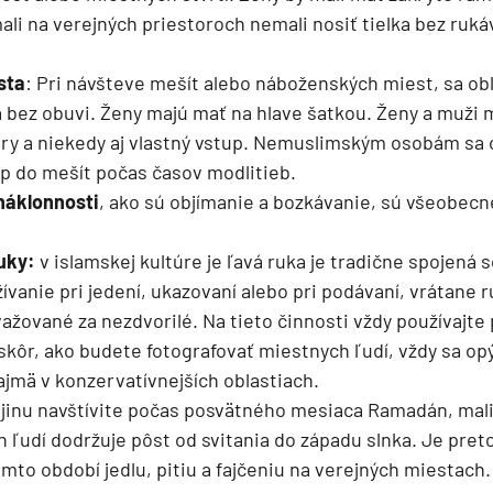
ali na verejných priestoroch nemali nosiť tielka bez rukáv
sta
: Pri návšteve mešít alebo náboženských miest, sa o
 bez obuvi. Ženy majú mať na hlave šatkou. Ženy a muži 
ie
ry a niekedy aj vlastný vstup. Nemuslimským osobám sa 
 do mešít počas časov modlitieb.
náklonnosti
, ako sú objímanie a bozkávanie, sú všeobec
ruky:
v islamskej kultúre je ľavá ruka je tradične spojená 
žívanie pri jedení, ukazovaní alebo pri podávaní, vrátane r
ažované za nezdvorilé. Na tieto činnosti vždy používajte 
 skôr, ako budete fotografovať miestnych ľudí, vždy sa opý
a
najmä v konzervatívnejších oblastiach.
ra a Maroko
ajinu navštívite počas posvätného mesiaca Ramadán, mali 
ľudí dodržuje pôst od svitania do západu slnka. Je pre
mto období jedlu, pitiu a fajčeniu na verejných miestach