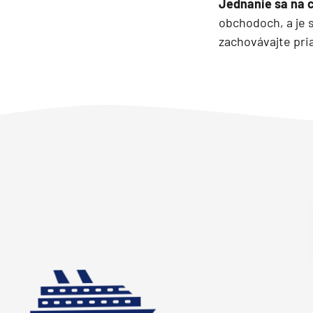
Jednanie sa na 
Kanárske ostrovy a Ma
obchodoch, a je s
Karibik a Stredná Ameri
zachovávajte pri
Bahamy
Bermudy
Južný Karibik
Kalifornia a Mexiko
Karibik a Stredná Ame
Východný Karibik
Západný Karibik
Severná Amerika
Aljaška
Kanada a Nové Anglick
Západné pobrežie USA