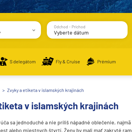
Odchod - Príchod
y
avy
S delegátom
Fly & Cruise
Prémium
Zvyky a etiketa v islamských krajinách
alsko
tiketa v islamských krajinách
e
rúča sa jednoduché a nie príliš nápadné oblečenie, najmä
st alebo miestnych štvrtí. Ženy by mali mať zakryté rame