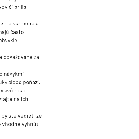
ov či príliš
blečte skromne a
majú často
obvykle
ne považované za
so návykmi
uky alebo peňazí,
pravú ruku.
tajte na ich
by ste vedieť, že
to vhodné vyhnúť
.