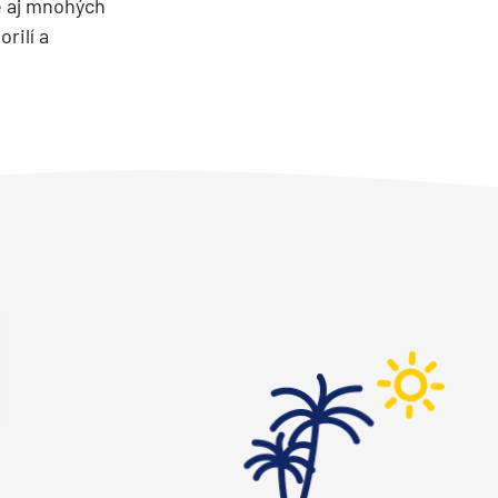
e aj mnohých
rilí a