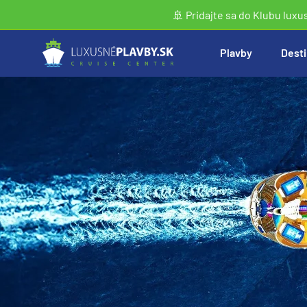
🚢 Pridajte sa do Klubu luxu
Plavby
Desti
Vyhľadať