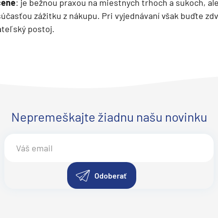
cene
: je bežnou praxou na miestnych trhoch a sukoch, al
deira
účasťou zážitku z nákupu. Pri vyjednávaní však buďte zdvo
ka
ateľský postoj.
rika
Nepremeškajte žiadnu našu novinku
Odoberať
o