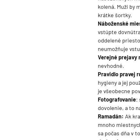
kolená. Muži by m
Grónsko
krátke šortky.
Island
Náboženské mie
Nórske fjordy
vstúpte dovnútra
Nórske fjordy a Pobalt
oddelené priesto
neumožňuje vstup
Pobaltie
Verejné prejavy 
Severná Európa
nevhodné.
Severozápadná Európa
Pravidlo pravej 
Britské ostrovy a Írsko
hygieny a jej pou
je všeobecne pov
Pobrežie Európy
Fotografovanie
:
Severozápadná Európ
dovolenie, a to 
Kanárske ostrovy, Madei
Ramadán:
Ak kr
Azorské ostrovy
mnoho miestnych 
sa počas dňa v to
Kanárske ostrovy