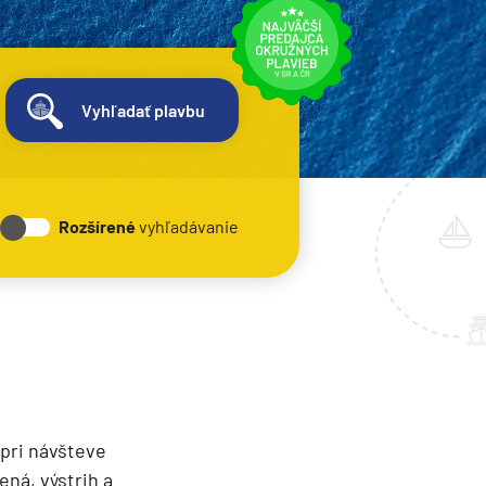
Vyhľadať plavbu
Rozšírené
vyhľadávanie
 pri návšteve
ná, výstrih a