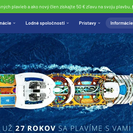
sných plavieb a ako nový člen získajte 50 € zľavu na svoju plavbu.
nácie
Lodné spoločnosti
Prístavy
Informácie