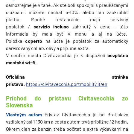
samozrejme je vítané. Ak ste boli spokojní s preukázanými
službami, môžete nechať 5-10%, alebo len zaokrúhliť
platbu. Mnohé reštaurácie majú servisný
poplatok /
servizio incluso
zahrnutý v cene - táto
informácia by mala byť v menu a aj na účte.
Položka
coperto
na účte je poplatok za automaticky
servírovaný chlieb, olivy a príp. iné extra.
V centre mesta Civitavecchia je k dispozícii
bezplatná
mestská wi-fi
.
Oficiálna stránka
prístavu:
https://civitavecchia.portmobility.it/en
Príchod do prístavu Civitavecchia zo
Slovenska
Vlastným autom
Prístav Civitavecchia je od Bratislavy
vzdialený asi 1 130 km a cesta autom trvá približne 12 hodín.
Okrem cien za benzín treba počítať s extra výdavkami na