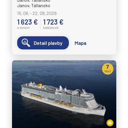
Janov, Taliansko
15. 08. - 22. 08. 2026
1 623 €
1 723 €
s oknom
balkónová
Detail plavby
Mapa
7
nocí