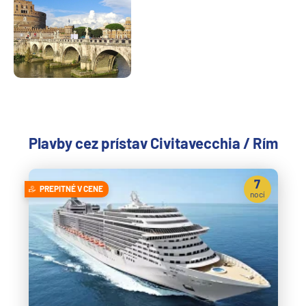
Plavby cez prístav Civitavecchia / Rím
7
PREPITNÉ V CENE
nocí