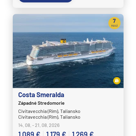
7
nocí
Costa Smeralda
Západné Stredomorie
Civitavecchia (Rím), Taliansko
Civitavecchia (Rím), Taliansko
14. 08. - 21. 08. 2026
1 089 €
1 179 €
1 269 €