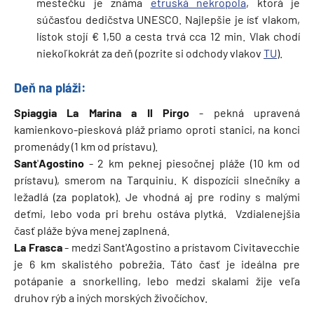
mestečku je známa
etruská nekropola
, ktorá je
súčasťou dedičstva UNESCO. Najlepšie je ísť vlakom,
lístok stojí € 1,50 a cesta trvá cca 12 min. Vlak chodí
niekoľkokrát za deň (pozrite si odchody vlakov
TU
).
Deň na pláži:
Spiaggia La Marina
a
Il Pirgo
- pekná upravená
kamienkovo-piesková pláž priamo oproti stanici, na konci
promenády (1 km od prístavu).
Sant
'
Agostino
- 2 km peknej piesočnej pláže (10 km od
prístavu), smerom na Tarquiniu. K dispozícii slnečníky a
ležadlá (za poplatok). Je vhodná aj pre rodiny s malými
deťmi, lebo voda pri brehu ostáva plytká. Vzdialenejšia
časť pláže býva menej zaplnená.
La Frasca
- medzi Sant'Agostino a prístavom Civitavecchie
je 6 km skalistého pobrežia. Táto časť je ideálna pre
potápanie a snorkelling, lebo medzi skalami žije veľa
druhov rýb a iných morských živočíchov.