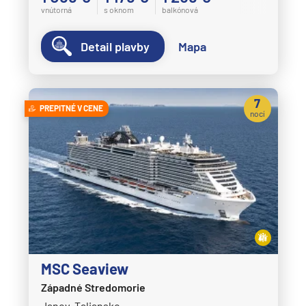
vnútorná
s oknom
balkónová
Detail plavby
Mapa
7
PREPITNÉ V CENE
nocí
MSC Seaview
Západné Stredomorie
Janov, Taliansko