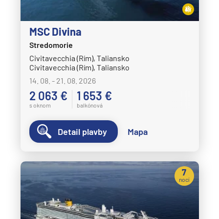
MSC Divina
Stredomorie
Civitavecchia (Rím), Taliansko
Civitavecchia (Rím), Taliansko
14. 08. - 21. 08. 2026
2 063 €
1 653 €
s oknom
balkónová
Detail plavby
Mapa
7
nocí