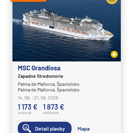
nocí
MSC Grandiosa
Západné Stredomorie
Palma de Mallorca, Španielsko
Palma de Mallorca, Španielsko
14. 08. - 21. 08. 2026
1 173 €
1 873 €
vnútorná
balkónová
Detail plavby
Mapa