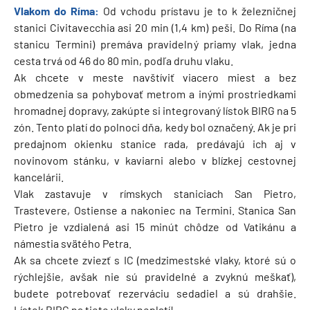
Vlakom do Ríma:
Od vchodu prístavu je to k železničnej
stanici Civitavecchia asi 20 min (1,4 km) peši. Do Ríma (na
stanicu Termini) premáva pravidelný priamy vlak, jedna
cesta trvá od 46 do 80 min, podľa druhu vlaku.
Ak chcete v meste navštíviť viacero miest a bez
obmedzenia sa pohybovať metrom a inými prostriedkami
hromadnej dopravy, zakúpte si integrovaný lístok BIRG na 5
zón. Tento platí do polnoci dňa, kedy bol označený. Ak je pri
predajnom okienku stanice rada, predávajú ich aj v
novinovom stánku, v kaviarni alebo v blízkej cestovnej
kancelárii.
Vlak zastavuje v rímskych staniciach San Pietro,
Trastevere, Ostiense a nakoniec na Termini. Stanica San
Pietro je vzdialená asi 15 minút chôdze od Vatikánu a
námestia svätého Petra.
Ak sa chcete zviezť s IC (medzimestské vlaky, ktoré sú o
rýchlejšie, avšak nie sú pravidelné a zvyknú meškať),
budete potrebovať rezerváciu sedadiel a sú drahšie.
Lístok BIRG na tieto vlaky neplatí!