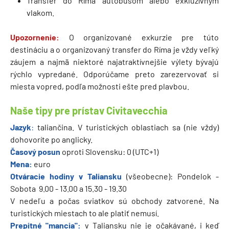
Transfer do Ríma autobusom alebo exkluzívnym
vlakom.
Upozornenie:
O organizované exkurzie pre túto
destináciu a o organizovaný transfer do Ríma je vždy veľký
záujem a najmä niektoré najatraktívnejšie výlety bývajú
rýchlo vypredané. Odporúčame preto zarezervovať si
miesta vopred, podľa možnosti ešte pred plavbou.
Naše tipy pre prístav Civitavecchia
Jazyk
:
taliančina. V turistických oblastiach sa (nie vždy)
dohovoríte po anglicky.
Časový posun
oproti Slovensku: 0 (UTC+1)
Mena:
euro
Otváracie hodiny v Taliansku
(všeobecne): Pondelok -
Sobota 9.00 - 13.00 a 15.30 - 19.30
V nedeľu a počas sviatkov sú obchody zatvorené. Na
turistických miestach to ale platiť nemusí.
Prepitné "mancia":
v Taliansku nie je očakávané, i keď