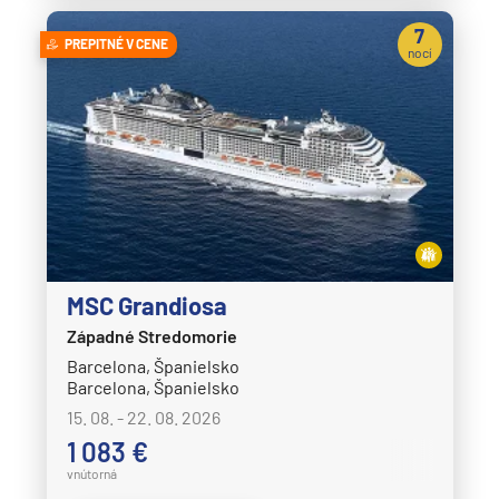
7
PREPITNÉ V CENE
nocí
MSC Grandiosa
Západné Stredomorie
Barcelona, Španielsko
Barcelona, Španielsko
15. 08. - 22. 08. 2026
1 083 €
vnútorná