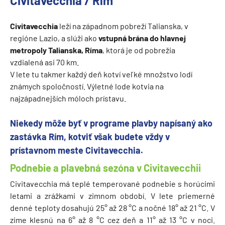
Civitavecchia / Rím
Civitavecchia
leží na západnom pobreží Talianska, v
regióne Lazio, a slúži ako
vstupná brána do hlavnej
metropoly Talianska, Ríma
, ktorá je od pobrežia
vzdialená asi 70 km.
V lete tu takmer každý deň kotví veľké množstvo lodí
známych spoločností. Výletné lode kotvia na
najzápadnejších móloch prístavu.
Niekedy môže byť v programe plavby napísaný ako
zastávka Rím, kotviť však budete vždy v
prístavnom meste Civitavecchia.
Podnebie a plavebná sezóna v Civitavecchii
Civitavecchia má teplé temperované podnebie s horúcimi
letami a zrážkami v zimnom období. V lete priemerné
denné teploty dosahujú 25° až 28 °C a nočné 18° až 21 °C. V
zime klesnú na 6° až 8 °C cez deň a 11° až 13 °C v noci.