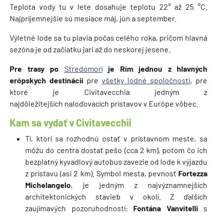
Teplota vody tu v lete dosahuje teplotu 22° až 25 °C.
Najpríjemnejšie sú mesiace máj, jún a september.
Výletné lode sa tu plavia počas celého roka, pričom hlavná
sezóna je od začiatku jari až do neskorej jesene.
Pre trasy po
Stredomorí
je Rím jednou z hlavných
erópskych destinácií
pre
všetky lodné spoločnosti
, pre
ktoré je Civitavecchia jedným z
najdôležitejších naloďovacích prístavov v Európe vôbec.
Kam sa vydať v Civitavecchii
Tí, ktorí sa rozhodnú ostať v prístavnom meste, sa
môžu do centra dostať pešo (cca 2 km), potom čo ich
bezplatný kyvadlový autobus zavezie od lode k výjazdu
z prístavu (asi 2 km). Symbol mesta, pevnosť
Fortezza
Michelangelo
, je jedným z najvýznamnejších
architektonických stavieb v okolí. Z ďalších
zaujímavých pozoruhodností:
Fontána Vanvitelli
s