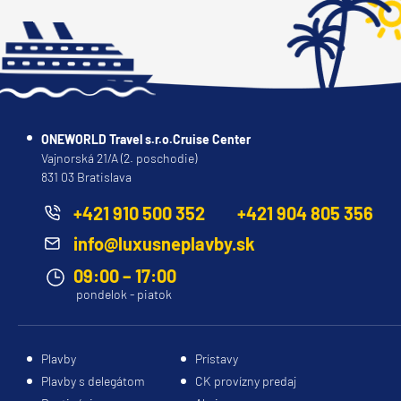
ONEWORLD Travel s.r.o.Cruise Center
Vajnorská 21/A (2. poschodie)
831 03 Bratislava
+421 910 500 352
+421 904 805 356
info@luxusneplavby.sk
09:00 – 17:00
pondelok - piatok
Plavby
Prístavy
Plavby s delegátom
CK provízny predaj