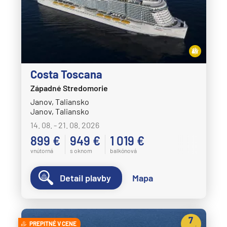
Costa Toscana
Západné Stredomorie
Janov, Taliansko
Janov, Taliansko
14. 08. - 21. 08. 2026
899 €
949 €
1 019 €
vnútorná
s oknom
balkónová
Detail plavby
Mapa
7
PREPITNÉ V CENE