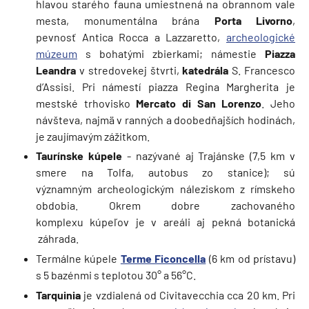
hlavou starého fauna umiestnená na obrannom vale
mesta, monumentálna brána
Porta Livorno
,
pevnosť Antica Rocca a Lazzaretto,
archeologické
múzeum
s bohatými zbierkami; námestie
Piazza
Leandra
v stredovekej štvrti,
katedrála
S. Francesco
d’Assisi. Pri námestí piazza Regina Margherita je
mestské trhovisko
Mercato di San Lorenzo
. Jeho
návšteva, najmä v ranných a doobedňajších hodinách,
je zaujímavým zážitkom.
Taurínske kúpele
- nazývané aj Trajánske (7,5 km v
smere na Tolfa, autobus zo stanice); sú
významným archeologickým náleziskom z rímskeho
obdobia. Okrem dobre zachovaného
komplexu kúpeľov je v areáli aj pekná botanická
záhrada.
Termálne kúpele
Terme Ficoncella
(6 km od prístavu)
s 5 bazénmi s teplotou 30° a 56°C.
Tarquinia
je vzdialená od Civitavecchia cca 20 km. Pri