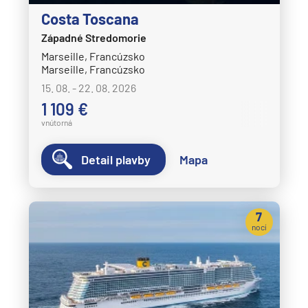
Costa Toscana
Západné Stredomorie
Marseille, Francúzsko
Marseille, Francúzsko
15. 08. - 22. 08. 2026
1 109 €
vnútorná
Detail plavby
Mapa
7
nocí