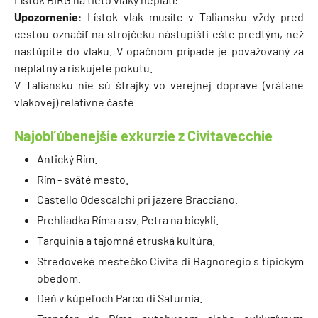
Upozornenie
:
Lístok vlak musíte v Taliansku vždy pred
cestou označiť na strojčeku nástupišti ešte predtým, než
nastúpite do vlaku. V opačnom prípade je považovaný za
neplatný a riskujete pokutu.
V Taliansku nie sú štrajky vo verejnej doprave (vrátane
vlakovej) relatívne časté
Najobľúbenejšie exkurzie z Civitavecchie
Antický Rím.
Rím - sväté mesto.
Castello Odescalchi pri jazere Bracciano.
Prehliadka Ríma a sv. Petra na bicykli.
Tarquinia a tajomná etruská kultúra.
Stredoveké mestečko Civita di Bagnoregio s tipickým
obedom.
Deň v kúpeľoch Parco di Saturnia.