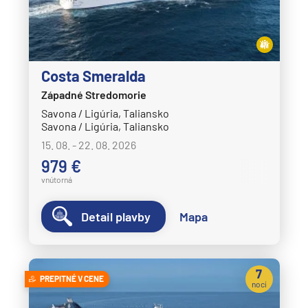
Costa Smeralda
Západné Stredomorie
Savona / Ligúria, Taliansko
Savona / Ligúria, Taliansko
15. 08. - 22. 08. 2026
979 €
vnútorná
Detail plavby
Mapa
7
PREPITNÉ V CENE
nocí