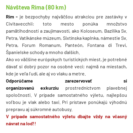
Návšteva Ríma (80 km)
Rím -
je bezpochyby najväčšou atrakciou pre zastávky v
Civitavecchii: toto mesto ponúka množstvo
pamätihodností a zaujímavostí, ako Koloseum, Bazilika Sv.
Petra, Vatikánske múzeum, Sixtínska kaplnka, námestie Sv.
Petra, Forum Romanum, Panteón, Fontana di Trevi,
Španielske schody a mnoho ďalších.
Ako vo väčšine európskych turistických miest, je potrebné
dávať si dobrý pozor na osobné veci; najmä na miestach,
kde je veľa ľudí, ale aj vo vlaku a metre.
Odporúčame zarezervovať si
organizovanú exkurziu
prostredníctvom plavebnej
spoločnosti. V prípade samostatného výletu, najlepšou
voľbou je vlak alebo taxi. Pri prístave ponúkajú výhodnú
prepravu aj súkromné autobusy.
V prípade samostatného výletu dbajte vždy na včasný
návrat na loď!!