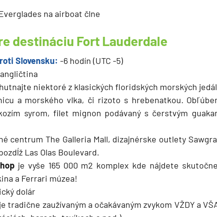
Everglades na airboat člne
re destináciu Fort Lauderdale
roti Slovensku:
-6 hodín (UTC -5)
angličtina
hutnajte niektoré z klasických floridských morských jedál
nicu a morského vlka, či rizoto s hrebenatkou. Obľúbe
kozím syrom, filet mignon podávaný s čerstvým guaka
é centrum The Galleria Mall, dizajnérske outlety Sawgra
 pozdĺž Las Olas Boulevard.
hop
je vyše 165 000 m2 komplex kde nájdete skutočne
kina a Ferrari múzea!
cký dolár
je tradične zaužívaným a očakávaným zvykom VŽDY a VŠ