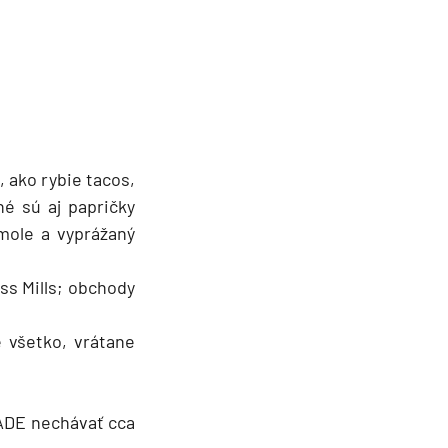
, ako rybie tacos,
né sú aj papričky
mole a vyprážaný
ss Mills; obchody
 všetko, vrátane
ADE nechávať cca