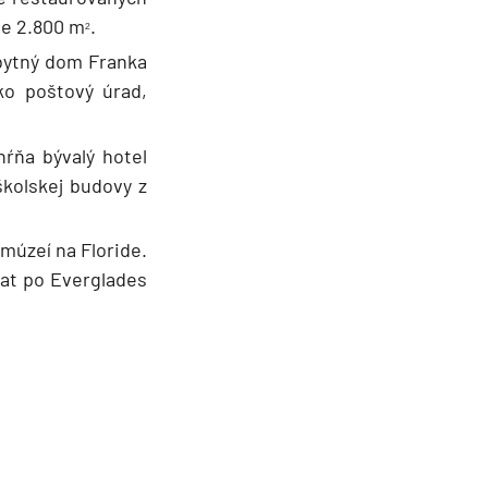
he 2.800 m
.
²
Obytný dom Franka
ako poštový úrad,
ŕňa bývalý hotel
školskej budovy z
múzeí na Floride.
oat po Everglades