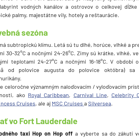
labyrint vodných kanálov a ostrovov o celkovej dĺžk
ické palmy, majestátne vily, hotely a reštaurácie.
avebná sezóna
má subtropickú klímu. Letá sú tu dlhé, horúce, vlhké a pr
i 30-32°C a nočnými 24-26°C. Zimy sú krátke, vlhké, v
ými teplotami 24-27°C a nočnými 16-18°C. V období 
mä od polovice augusta do polovice októbra) sa 
hurikány.
 je celoročne významným naloďovacím / vyloďovacím prí
čnosti, ako
Royal Caribbean
,
Carnival Line
,
Celebrity 
incess Cruises
, ale aj
MSC Cruises
a
Silversea
.
ať vo Fort Lauderdale
dného taxi Hop on Hop off
a vyberte sa do zákutí v