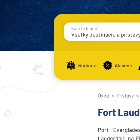
Kam to bude?
Všetky destinácie a prístav
Destinácie
Príst
Rodinné
Akciové
Zobraziť iba prístavy n
Úvod
Prístavy
Nahrávam
Fort Laud
Potvrdiť
Port Everglade
Lauderdale na F