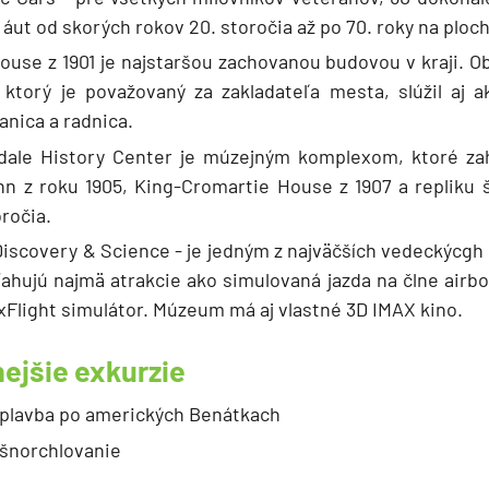
 áut od skorých rokov 20. storočia až po 70. roky na ploc
ouse z 1901 je najstaršou zachovanou budovou v kraji. 
 ktorý je považovaný za zakladateľa mesta, slúžil aj 
nica a radnica.
dale History Center je múzejným komplexom, ktoré zah
nn z roku 1905, King-Cromartie House z 1907 a repliku 
oročia.
scovery & Science - je jedným z najväčších vedeckýcgh 
ťahujú najmä atrakcie ako simulovaná jazda na člne airb
xFlight simulátor. Múzeum má aj vlastné 3D IMAX kino.
ejšie exkurzie
 plavba po amerických Benátkach
 šnorchlovanie