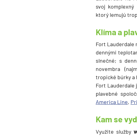
svoj komplexný 
ktorý lemujú trop
Klíma a pl
Fort Lauderdale 
dennými teplotam
slnečné; s denn
novembra (naj
tropické búrky a 
Fort Lauderdale
plavebné spolo
America Line
,
Pr
Kam se vyd
Využite služby
vo