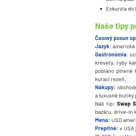
Exkurzia do 
Naše tipy p
Časový posun op
Jazyk
:
americká 
Gastronómia
:
oc
krevety, ryby ka
poblano plnené 
kurací rezeň.
Nákupy:
obchodn
a luxusné butiky
Náš tip:
Swap S
bazáru, drive-in 
Mena:
USD ameri
Prepitné:
v USA 