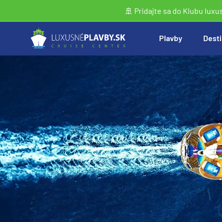
🚢 Pridajte sa do Klubu luxu
Plavby
Desti
Vyhľadať