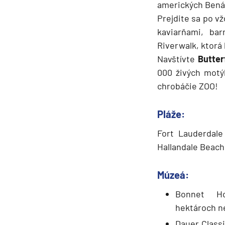
amerických Bená
Prejdite sa po v
kaviarňami, ba
Riverwalk, ktorá
Navštívte
Butter
000 živých motýľ
chrobáčie ZOO!
Pláže:
Fort Lauderdale
Hallandale Beach
Múzeá:
Bonnet H
hektároch n
Dauer Class