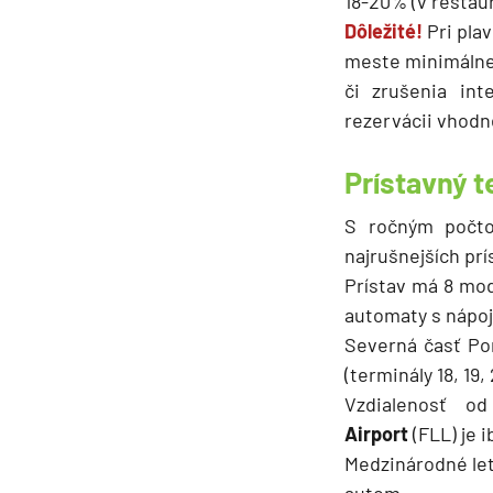
18-20% (v reštaur
Dôležité!
Pri pla
meste minimálne 
či zrušenia int
rezervácii vhod
Prístavný t
S ročným počto
najrušnejších prí
Prístav má 8 mod
automaty s nápoj
Severná časť Po
(terminály 18, 19, 
Vzdialenosť o
Airport
(FLL) je i
Medzinárodné le
autom.