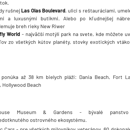
tok.
ždy rušnej
Las Olas Boulevard
, ulici s reštauráciami, ume
rmi a luxusnými butikmi. Alebo po kľudnejšej nábr
 lemuje breh rieky New Riwer
fly World
- najväčší motýlí park na svete, kde môžete uv
ov zo všetkých kútov planéty, stovky exotických vtáko
 ponúka až 38 km bielych pláži: Dania Beach, Fort L
, Hollywood Beach
ouse Museum & Gardens - bývalé panstvo
edotknutého ostrovného ekosystému.
ic Cars - pre všetkých milovníkov veteránov, 60 dokona