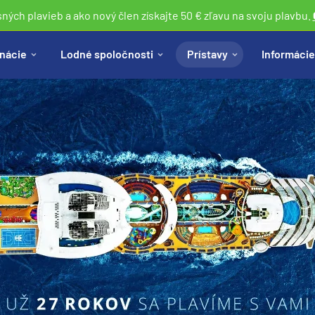
sných plavieb a ako nový člen získajte 50 € zľavu na svoju plavbu.
nácie
Lodné spoločnosti
Prístavy
Informácie