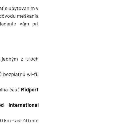
tať s ubytovaním v
z dôvodu meškania
žiadanie vám pri
 jedným z troch
 bezplatnú wi-fi,
álna časť
Midport
od International
50 km - asi 40 min