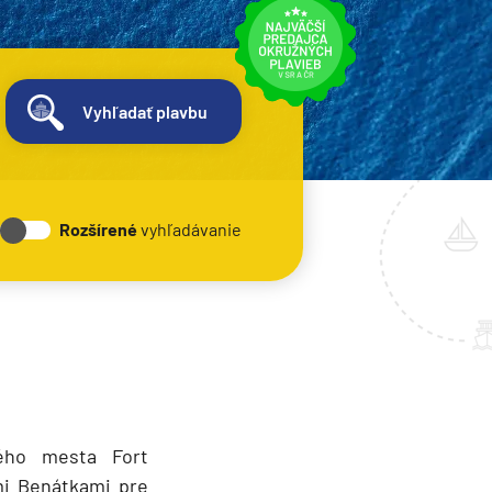
Vyhľadať plavbu
Rozšírené
vyhľadávanie
ného mesta Fort
mi Benátkami pre