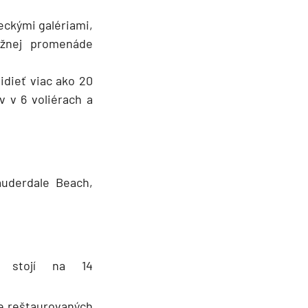
leckými galériami,
ežnej promenáde
idieť viac ako 20
v v 6 voliérach a
auderdale Beach,
 stojí na 14
le reštaurovaných