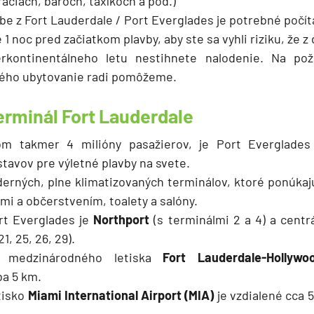
áciách, baroch, taxíkoch a pod.)
vbe z Fort Lauderdale / Port Everglades je potrebné počí
1 noc pred začiatkom plavby, aby ste sa vyhli riziku, že 
erkontinentálneho letu nestihnete nalodenie. Na po
ného ubytovanie radi pomôžeme.
erminál Fort Lauderdale
m takmer 4 milióny pasažierov, je Port Everglades
stavov pre výletné plavby na svete.
erných, plne klimatizovaných terminálov, ktoré ponúkajú
mi a občerstvením, toalety a salóny.
rt Everglades je
Northport
(s terminálmi 2 a 4) a centr
21, 25, 26, 29).
d medzinárodného letiska
Fort Lauderdale-Hollywo
ba 5 km.
tisko
Miami International Airport (MIA)
je vzdialené cca 