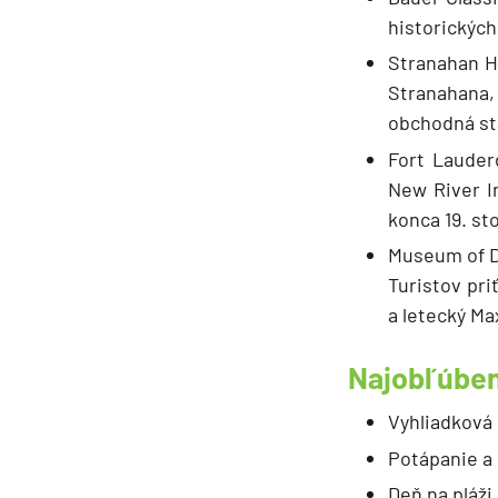
historických
Stranahan H
Stranahana,
obchodná sta
Fort Lauder
New River I
konca 19. st
Museum of Di
Turistov pri
a letecký Ma
Najobľúben
Vyhliadková
Potápanie a
Deň na pláži