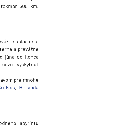
e takmer 500 km,
evážne oblačné; s
eterné a prevážne
od júna do konca
môžu vyskytnúť
stavom pre mnohé
Cruises
,
Hollanda
odného labyrintu