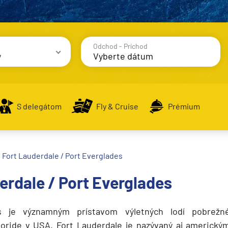
Odchod - Príchod
y
avy
S delegátom
Fly & Cruise
Prémium
alodenia
Fort Lauderdale / Port Everglades
erdale / Port Everglades
s je významným prístavom výletných lodí pobrež
loride v USA. Fort Lauderdale je nazývaný aj americký