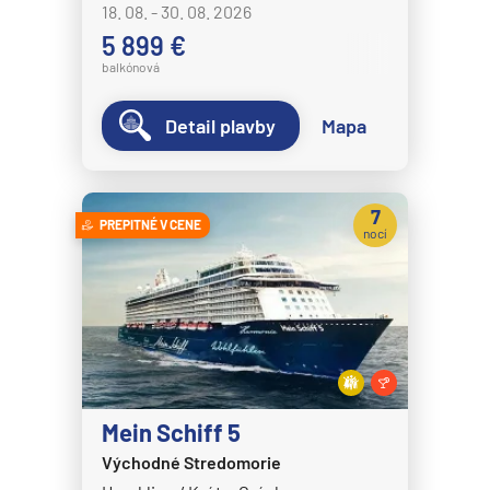
18. 08. - 30. 08. 2026
5 899 €
balkónová
Detail plavby
Mapa
7
PREPITNÉ V CENE
nocí
Mein Schiff 5
Východné Stredomorie