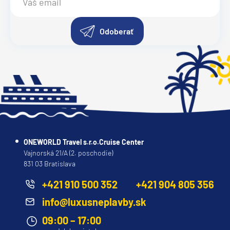
Odoberať
ONEWORLD Travel s.r.o.Cruise Center
Vajnorská 21/A (2. poschodie)
831 03 Bratislava
+421 910 500 352
+421 904 805 356
info@luxusneplavby.sk
09:00 – 17:00