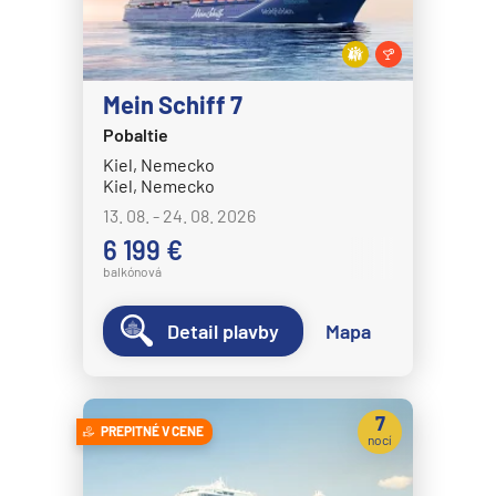
Mein Schiff 7
Pobaltie
Kiel, Nemecko
Kiel, Nemecko
13. 08. - 24. 08. 2026
6 199 €
balkónová
Detail plavby
Mapa
7
PREPITNÉ V CENE
nocí