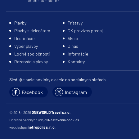
pondelok - piatok
Plavby
Prístavy
Plavby s delegátom
CK provízny predaj
Destinácie
Akcie
Výber plavby
O nás
Lodné spoločnosti
Informácie
Rezervácia plavby
Kontakty
Sledujte naše novinky a akcie na sociálnych sieťach
Facebook
Instagram
© 2018 - 2026
ONEWORLD Travel s.r.o.
Ochrana osobných údajov
Nastavenia cookies
webdesign:
netropolis s. r. o.