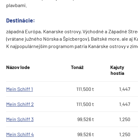
plavbami.
Destinácie
:
západná Európa, Kanarske ostrovy, Východné a Západné Stre
(vrátane južného Nórska a Špicbergov), Baltské more, ale aj Kar
K najpopulárnejším programom patria Kanárske ostrovy v zim
Názov lode
Tonáž
Kajuty
hostia
Mein Schiff 1
111.500 t
1.447
Mein Schiff 2
111.500 t
1.447
Mein Schiff 3
99.526 t
1.250
Mein Schiff 4
99.526 t
1.250