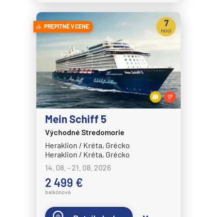
7
PREPITNÉ V CENE
nocí
Mein Schiff 5
Východné Stredomorie
Heraklion / Kréta, Grécko
Heraklion / Kréta, Grécko
14. 08. - 21. 08. 2026
2 499 €
balkónová