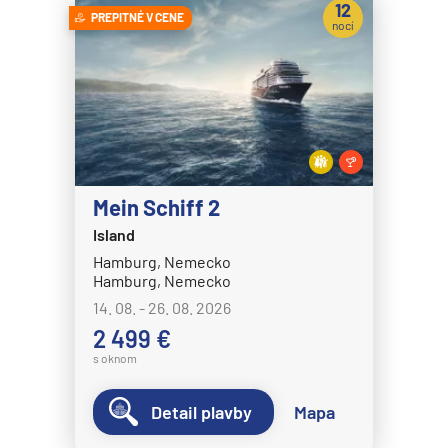
12
PREPITNÉ V CENE
nocí
Mein Schiff 2
Island
Hamburg, Nemecko
Hamburg, Nemecko
14. 08. - 26. 08. 2026
2 499 €
s oknom
Detail plavby
Mapa