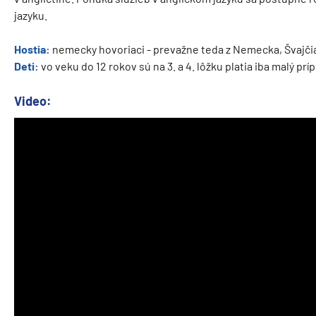
jazyku.
Hostia:
nemecky hovoriaci - prevažne teda z Nemecka, Švajči
Deti:
vo veku do 12 rokov sú na 3. a 4. lôžku platia iba malý prí
Video: