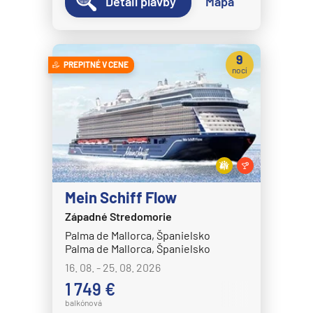
Detail plavby
Mapa
9
PREPITNÉ V CENE
nocí
Mein Schiff Flow
Západné Stredomorie
Palma de Mallorca, Španielsko
Palma de Mallorca, Španielsko
16. 08. - 25. 08. 2026
1 749 €
balkónová