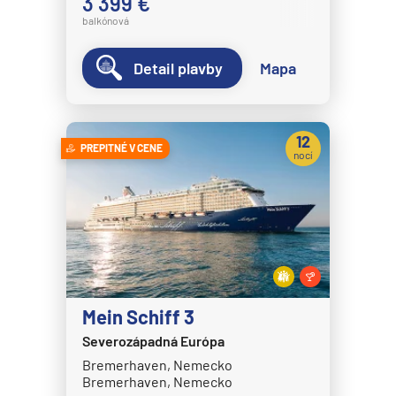
3 399 €
balkónová
Detail plavby
Mapa
12
PREPITNÉ V CENE
nocí
Mein Schiff 3
Severozápadná Európa
Bremerhaven, Nemecko
Bremerhaven, Nemecko