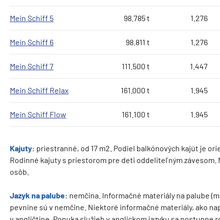
Mein Schiff 5
98.785 t
1.276
Mein Schiff 6
98.811 t
1.276
Mein Schiff 7
111.500 t
1.447
Mein Schiff Relax
161.000 t
1.945
Mein Schiff Flow
161.100 t
1.945
Kajuty:
priestranné, od 17 m2. Podiel balkónových kajút je orie
Rodinné kajuty s priestorom pre deti oddeliteľným závesom. 
osôb.
Jazyk na palube:
nemčina. Informačné materiály na palube (me
pevnine sú v nemčine. Niektoré informačné materiály, ako nap
v angličtine. Ponuka služieb v anglickom jazyku sa postupne 