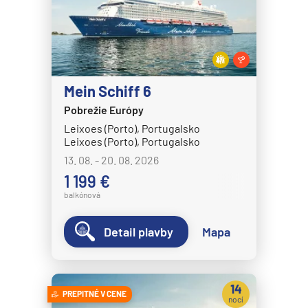
Mein Schiff 6
Pobrežie Európy
Leixoes (Porto), Portugalsko
Leixoes (Porto), Portugalsko
13. 08. - 20. 08. 2026
1 199 €
balkónová
Detail plavby
Mapa
14
PREPITNÉ V CENE
nocí