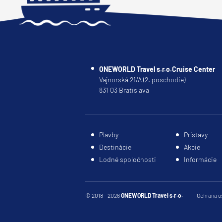
Kanárske ostrovy a Ma
Karibik a Stredná Ameri
Bahamy
Bermudy
ONEWORLD Travel s.r.o.Cruise Center
Južný Karibik
Vajnorská 21/A (2. poschodie)
831 03 Bratislava
Kalifornia a Mexiko
Karibik a Stredná Ame
Východný Karibik
Plavby
Prístavy
Západný Karibik
Destinácie
Akcie
Severná Amerika
Lodné spoločnosti
Informácie
Aljaška
Kanada a Nové Anglick
© 2018 - 2026
ONEWORLD Travel s.r.o.
Ochrana o
Západné pobrežie USA