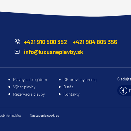
deira
ka
+421 910 500 352
+421 904 805 356
info@luxusneplavby.sk
rika
Sledujt
Plavby s delegátom
CK provízny predaj
Výber plavby
O nás
Rezervácia plavby
Kontakty
o
sobných údajov
Nastavenia cookies