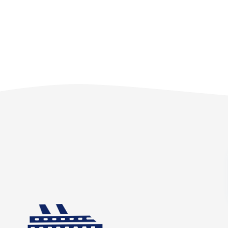
Grónsko
Island
Nórske fjordy
Nórske fjordy a Pobalt
Pobaltie
Severná Európa
Severozápadná Európa
Britské ostrovy a Írsko
Pobrežie Európy
Severozápadná Európ
Kanárske ostrovy, Madei
Azorské ostrovy
Kanárske ostrovy