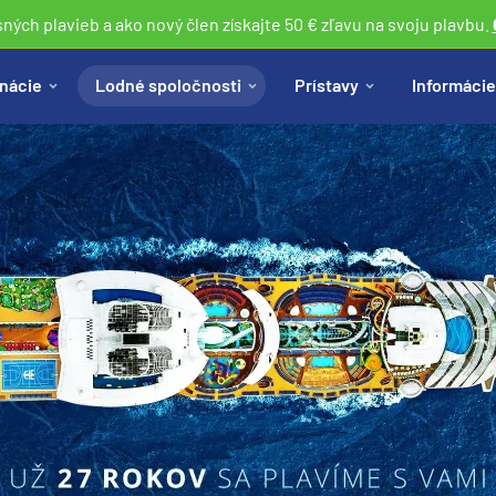
sných plavieb a ako nový člen získajte 50 € zľavu na svoju plavbu.
nácie
Lodné spoločnosti
Prístavy
Informácie