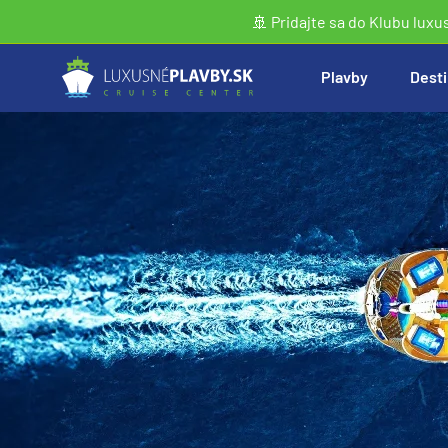
🚢 Pridajte sa do Klubu luxu
Plavby
Desti
Vyhľadať