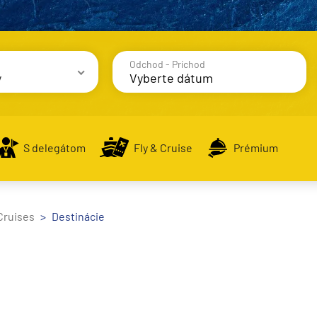
Odchod - Príchod
y
avy
S delegátom
Fly & Cruise
Prémium
Cruises
Destinácie
alsko
e