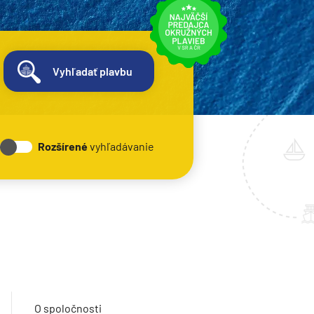
Vyhľadať plavbu
Rozšírené
vyhľadávanie
O spoločnosti