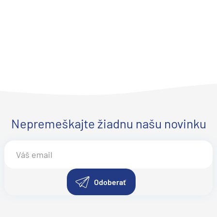
ie
Nepremeškajte žiadnu našu novinku
a
ra a Maroko
Odoberať