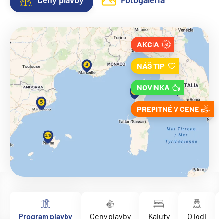
Ceny plavby
Fotogaléria
AKCIA
NÁŠ TIP
NOVINKA
PREPITNÉ V CENE
Program plavby
Ceny plavby
Kajuty
O lodi