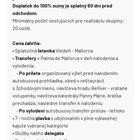
Doplatok do 100% sumy je splatný 60 dní pred
odchodom.
Minimálny počet cestujúcich pre realizáciu skupiny:
20 osôb.
Cena zahŕňa:
• Spiatočná
letenka
Viedeň - Mallorca
•
Transfery
v Palma de Mallorca v deň nalodenia a
vylodenia:
-
Po prílete
organizovaný výlet pred nalodením:
autobusová prehliadka, obed v reštaurácii
s 3chodovým menu, návšteva hradu Bellver - vrátane
vstupenky, návšteva katedrály Panny Márie, krátka
prechádza, následne transfer k nalodeniu
-
Po vylodení
autobusový transfer prístav - letisko
• 7 - nočná
plavba
s ubytovaním v plne vybavenej
kajute vybranej kategórie
• Služby nášho
delegáta