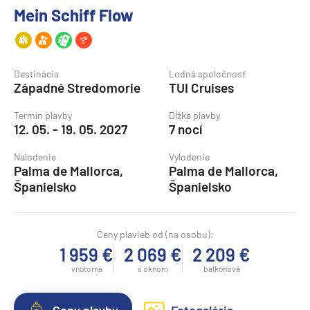
Mein Schiff Flow
Destinácia
Lodná spoločnosť
Západné Stredomorie
TUI Cruises
Termín plavby
Dĺžka plavby
12. 05. - 19. 05. 2027
7 nocí
Nalodenie
Vylodenie
Palma de Mallorca,
Palma de Mallorca,
Španielsko
Španielsko
Ceny plavieb od (na osobu):
1 959 €
2 069 €
2 209 €
vnútorná
s oknom
balkónová