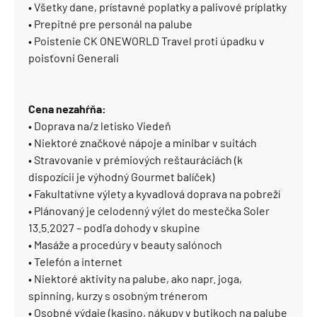
• Všetky dane, prístavné poplatky a palivové príplatky
• Prepitné pre personál na palube
• Poistenie CK ONEWORLD Travel proti úpadku v
poisťovni Generali
Cena nezahŕňa:
• Doprava na/z letisko Viedeň
• Niektoré značkové nápoje a minibar v suitách
• Stravovanie v prémiových reštauráciách (k
dispozícii je výhodný Gourmet balíček)
• Fakultatívne výlety a kyvadlová doprava na pobreží
• Plánovaný je celodenný výlet do mestečka Soler
13.5.2027 – podľa dohody v skupine
• Masáže a procedúry v beauty salónoch
• Telefón a internet
• Niektoré aktivity na palube, ako napr. joga,
spinning, kurzy s osobným trénerom
• Osobné výdaje (kasíno, nákupy v butikoch na palube