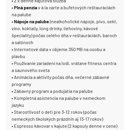
• 2 x denne kajutová služba
•
Plná penzia
v à la carte a bufetových reštauráciách
na palube
•
Nápoje na palube
(nealkoholické nápoje, pivo, sekt,
víno, koktaily, long drinky, liehoviny, kávové
špeciality) počas celého dňa v reštauráciách, baroch
a salónoch
• Internetové dáta v objeme 350 MB na osobu a
plavbu
• Používanie zariadení na lodi, vrátane fitness centra
a saunového sveta
• Animácia a aktivity počas dňa, večerné zábavné
programy
• Zábavný program a podujatia na palube
• Kompletná asistencia na palube v nemeckom
jazyku
• Starostlivosť o deti pre 3-12 rokov (počas
nemeckých školských prázdnin aj 13-17 rokov)
• Espresso kávovar v kajute (2 kapsuly denne v cene)