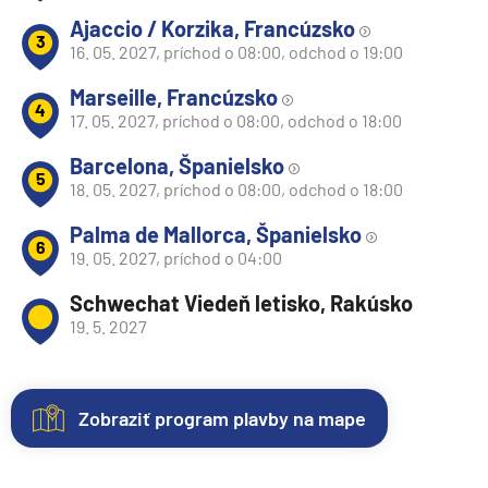
Ajaccio / Korzika, Francúzsko
3
16. 05. 2027, príchod o 08:00, odchod o 19:00
Marseille, Francúzsko
4
17. 05. 2027, príchod o 08:00, odchod o 18:00
Barcelona, Španielsko
5
18. 05. 2027, príchod o 08:00, odchod o 18:00
Palma de Mallorca, Španielsko
6
19. 05. 2027, príchod o 04:00
Schwechat Viedeň letisko, Rakúsko
19. 5. 2027
Zobraziť program plavby na mape
Nezáväzná
Kajuty
O
Fotogaléria
rezervácia
lodi