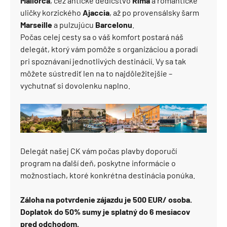
Mallorca
, cez antické dedičstvo
Ríma
a romantické
uličky korzického
Ajaccia
, až po provensálsky šarm
Marseille
a pulzujúcu
Barcelonu
.
Počas celej cesty sa o váš komfort postará náš
delegát, ktorý vám pomôže s organizáciou a poradí
pri spoznávaní jednotlivých destinácií. Vy sa tak
môžete sústrediť len na to najdôležitejšie –
vychutnať si dovolenku naplno.
Delegát našej CK vám počas plavby doporučí
program na ďalší deň, poskytne informácie o
možnostiach, ktoré konkrétna destinácia ponúka.
Záloha na potvrdenie zájazdu je 500 EUR/ osoba.
Doplatok do 50% sumy je splatný do 6 mesiacov
pred odchodom.