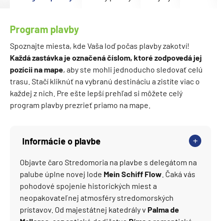
Program plavby
Spoznajte miesta, kde Vaša loď počas plavby zakotví!
Každá zastávka je označená číslom, ktoré zodpovedá jej
pozícii na mape
, aby ste mohli jednoducho sledovať celú
trasu. Stačí kliknúť na vybranú destináciu a zistíte viac o
každej z nich. Pre ešte lepší prehľad si môžete celý
program plavby prezrieť priamo na mape.
Informácie o plavbe
Objavte čaro Stredomoria na plavbe s delegátom na
palube úplne novej lode
Mein Schiff Flow
. Čaká vás
pohodové spojenie historických miest a
neopakovateľnej atmosféry stredomorských
prístavov. Od majestátnej katedrály v
Palma de