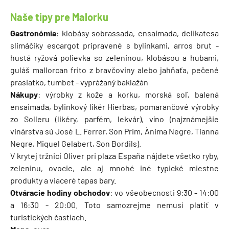
Naše tipy pre Malorku
Gastronómia
: klobásy sobrassada, ensaimada, delikatesa
slimáčiky escargot pripravené s bylinkami, arros brut -
hustá ryžová polievka so zeleninou, klobásou a hubami,
guláš mallorcan frito z bravčoviny alebo jahňaťa, pečené
prasiatko, tumbet - vyprážaný baklažán
Nákupy
: výrobky z kože a korku, morská soľ, balená
ensaimada, bylinkový likér Hierbas, pomarančové výrobky
zo Solleru (likéry, parfém, lekvár), víno (najznámejšie
vinárstva sú José L. Ferrer, Son Prim, Ànima Negre, Tianna
Negre, Miquel Gelabert, Son Bordils).
V krytej tržnici Oliver pri plaza España nájdete všetko ryby,
zeleninu, ovocie, ale aj mnohé iné typické miestne
produkty a viaceré tapas bary.
Otváracie hodiny obchodov
: vo všeobecnosti 9:30 - 14:00
a 16:30 - 20:00. Toto samozrejme nemusí platiť v
turistických častiach.