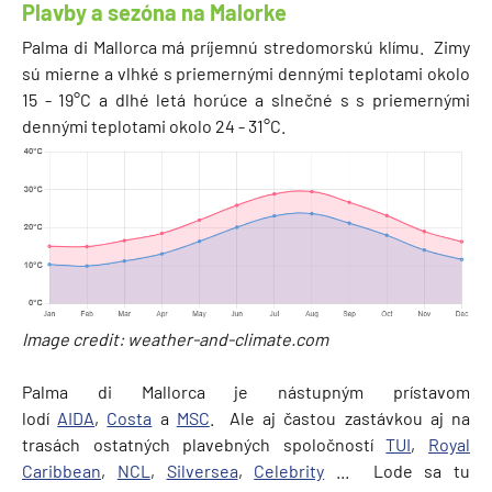
Plavby a sezóna na Malorke
Palma di Mallorca má príjemnú stredomorskú klímu. Zimy
sú mierne a vlhké s priemernými dennými teplotami okolo
15 - 19°C a dlhé letá horúce a slnečné s s priemernými
dennými teplotami okolo 24 - 31°C.
Image credit: weather-and-climate.com
Palma di Mallorca je nástupným prístavom
lodí
AIDA
,
Costa
a
MSC
. Ale aj častou zastávkou aj na
trasách ostatných plavebných spoločností
TUI
,
Royal
Caribbean
,
NCL
,
Silversea
,
Celebrity
... Lode sa tu