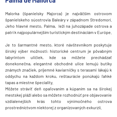
Palma de Mallorca
Malorka (španielsky Majorca) je najväčším ostrovom
španielskeho súostrovia Baleáry v západnom Stredomorí.
Jeho hlavné mesto, Palma, leží na juhozápade ostrova a
patrí k najpopulárnejším turistickým destináciám v Európe.
Je to šarmantné mesto, ktoré návštevníkom poskytuje
široký výber možnosti: historické centrum je pôvabným
labyrintom uličiek, kde sa môžete prechádzať
donekonečna, elegantné obchodné ulice lemujú butiky
známych značiek, príjemné kaviarničky s terasami lákajú k
oddychu na každom kroku, reštaurácie ponúkajú ľahké
tapas a miestne špeciality.
Môžete stráviť deň opaľovaním a kúpaním sa na širokej
mestskej pláži alebo sa môžete rozhodnúť pre objavovanie
vzdialenejších krás tohto výnimočného ostrova
prostredníctvom niektorej z organizovaných exkurzií.