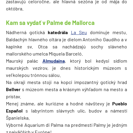
zastavujú celoročne, ale hlavná sezóna je od mája do
októbra.
Kam sa vydať v Palme de Mallorca
Nádherná gotická
katedrála
La Seu
dominuje mestu.
Baldachýn hlavného oltára je dielom Antoniho Gaudího a v
kaplnke sv. Otca sa nachádzajú sochy slávneho
mallorského umelca Miquela Barceló.
Maurský palác
Almudaina
, ktorý bol kedysi sídlom
maurských vezírov, je dnes historickým múzeom s
veľkolepou trónnou sálou.
Na okraji mesta stojí na kopci impozantný gotický hrad
Bellver
s múzeom mesta a krásnym výhľadom na mesto a
prístav.
Menej známe, ale kuriózne a hodné návštevy je
Pueblo
Español
s labyrintom slávnych ulíc, budov a námestí
Španielska.
Výborné Aquarium di Palma na predmestí Palmy je jedným
z najväčších v Európe!