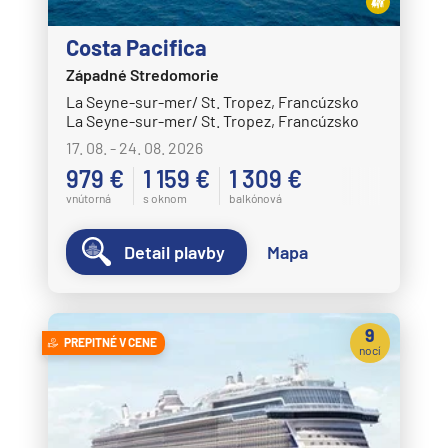
Costa Pacifica
Západné Stredomorie
La Seyne-sur-mer/ St. Tropez, Francúzsko
La Seyne-sur-mer/ St. Tropez, Francúzsko
17. 08. - 24. 08. 2026
979 €
1 159 €
1 309 €
vnútorná
s oknom
balkónová
Detail plavby
Mapa
9
PREPITNÉ V CENE
nocí