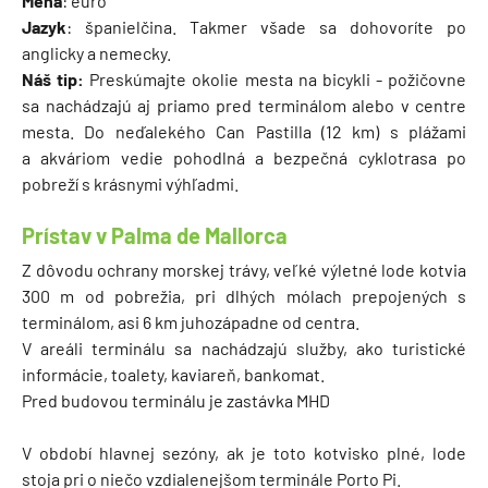
Mena
: euro
Jazyk
: španielčina. Takmer všade sa dohovoríte po
anglicky a nemecky.
Náš tip:
Preskúmajte okolie mesta na bicykli - požičovne
sa nachádzajú aj priamo pred terminálom alebo v centre
mesta. Do neďalekého Can Pastilla (12 km) s plážami
a akváriom vedie pohodlná a bezpečná cyklotrasa po
pobreží s krásnymi výhľadmi.
Prístav v Palma de Mallorca
Z dôvodu ochrany morskej trávy, veľké výletné lode kotvia
300 m od pobrežia, pri dlhých mólach prepojených s
terminálom, asi 6 km juhozápadne od centra.
V areáli terminálu sa nachádzajú služby, ako turistické
informácie, toalety, kaviareň, bankomat.
Pred budovou terminálu je zastávka MHD
V období hlavnej sezóny, ak je toto kotvisko plné, lode
stoja pri o niečo vzdialenejšom terminále Porto Pi.