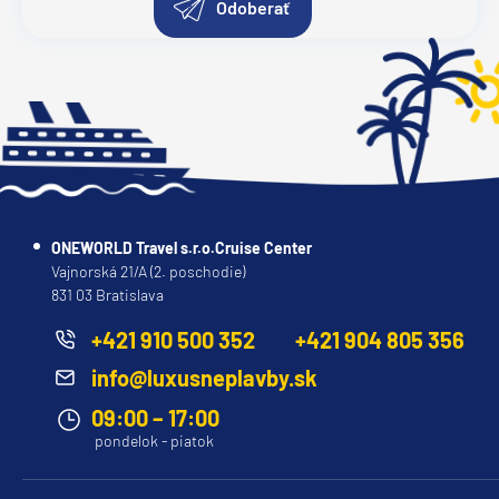
Odoberať
ONEWORLD Travel s.r.o.Cruise Center
Vajnorská 21/A (2. poschodie)
831 03 Bratislava
+421 910 500 352
+421 904 805 356
info@luxusneplavby.sk
09:00 – 17:00
pondelok - piatok