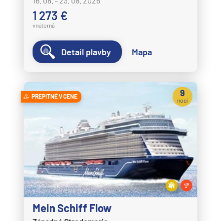
16. 08. - 23. 08. 2026
1 273 €
vnútorná
Detail plavby
Mapa
9
PREPITNÉ V CENE
nocí
Mein Schiff Flow