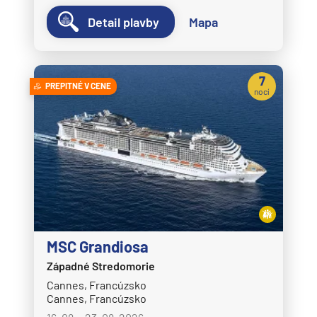
Detail plavby
Mapa
7
PREPITNÉ V CENE
nocí
MSC Grandiosa
Západné Stredomorie
Cannes, Francúzsko
Cannes, Francúzsko