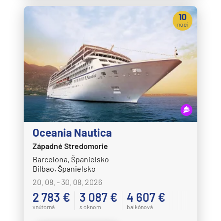
10
nocí
Oceania Nautica
Západné Stredomorie
Barcelona, Španielsko
Bilbao, Španielsko
20. 08. - 30. 08. 2026
2 783 €
3 087 €
4 607 €
vnútorná
s oknom
balkónová