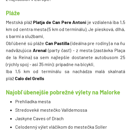
Pláže
Mestská pláž
Platja de Can Pere Antoni
je vzdialená iba 1,5
km od centra mesta (5 km od terminálu). Je piesková, dlhá,
s barmi a službami.
Obľúbené sú pláže
Can Pastilla
(ideálna pre rodiny) a na ňu
nadväzujúca
Arenal
(party časť) - z mesta (zastávka Plaça
de la Reina) sa sem najlepšie dostanete autobusom 25
(rýchly spoj - asi 35 min); prípadne na bicykli.
Iba 1,5 km od terminálu sa nachádza malá skalnatá
pláž
Calo del Grells
Najobľúbenejšie pobrežné výlety na Malorke
Prehliadka mesta
Stredoveké mestečko Valldemossa
Jaskyne Caves of Drach
Celodenný výlet vláčikom do mestečka Soller