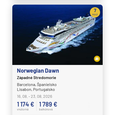
7
nocí
Norwegian Dawn
Západné Stredomorie
Barcelona, Španielsko
Lisabon, Portugalsko
16. 08. - 23. 08. 2026
1 174 €
1 789 €
vnútorná
balkónová