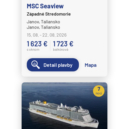
MSC Seaview
Západné Stredomorie
Janov, Taliansko
Janov, Taliansko
15. 08. - 22. 08. 2026
1 623 €
1 723 €
s oknom
balkónová
Detail plavby
Mapa
7
nocí