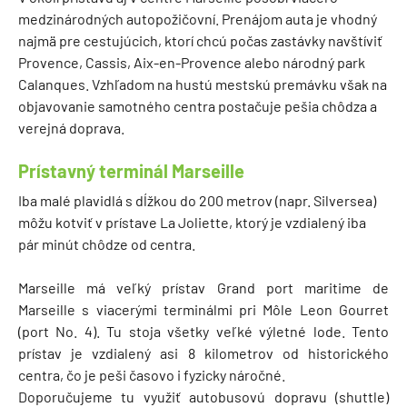
medzinárodných autopožičovní. Prenájom auta je vhodný
najmä pre cestujúcich, ktorí chcú počas zastávky navštíviť
Provence, Cassis, Aix-en-Provence alebo národný park
Calanques. Vzhľadom na hustú mestskú premávku však na
objavovanie samotného centra postačuje pešia chôdza a
verejná doprava.
Prístavný terminál Marseille
Iba malé plavidlá s dĺžkou do 200 metrov (napr. Silversea)
môžu kotviť v prístave La Joliette, ktorý je vzdialený iba
pár minút chôdze od centra.
Marseille má veľký prístav Grand port maritime de
Marseille s viacerými terminálmi pri Môle Leon Gourret
(port No. 4). Tu stoja všetky veľké výletné lode. Tento
prístav je vzdialený asi 8 kilometrov od historického
centra, čo je peši časovo i fyzicky náročné.
Doporučujeme tu využiť autobusovú dopravu (shuttle)