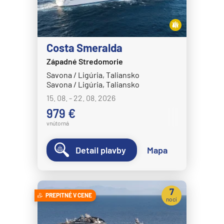
Costa Smeralda
Západné Stredomorie
Savona / Ligúria, Taliansko
Savona / Ligúria, Taliansko
15. 08. - 22. 08. 2026
979 €
vnútorná
Detail plavby
Mapa
7
PREPITNÉ V CENE
nocí