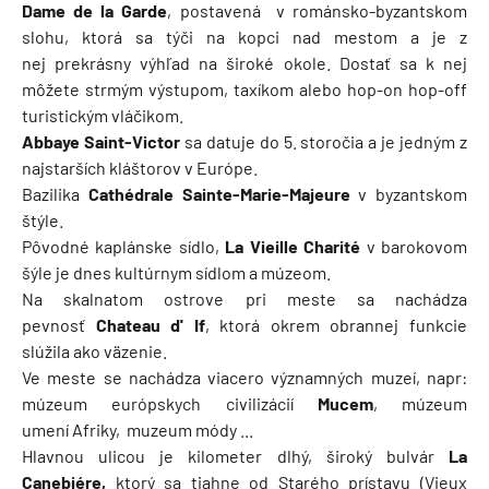
Dame de la Garde
, postavená v románsko-byzantskom
slohu, ktorá sa týči na kopci nad mestom a je z
nej prekrásny výhľad na široké okole. Dostať sa k nej
môžete strmým výstupom, taxíkom alebo hop-on hop-off
turistickým vláčikom.
Abbaye Saint-Victor
sa datuje do 5. storočia a je jedným z
najstarších kláštorov v Európe.
Bazilika
Cathédrale Sainte-Marie-Majeure
v byzantskom
štýle.
Pôvodné kaplánske sídlo,
La Vieille Charité
v barokovom
šýle je dnes kultúrnym sídlom a múzeom.
Na skalnatom ostrove pri meste sa nachádza
pevnosť
Chateau d' If
, ktorá okrem obrannej funkcie
slúžila ako väzenie.
Ve meste se nachádza viacero významných muzeí, napr:
múzeum európskych civilizácií
Mucem
, múzeum
umení Afriky, muzeum módy ...
Hlavnou ulicou je kilometer dlhý, široký bulvár
La
Canebiére,
ktorý sa tiahne od Starého prístavu (Vieux