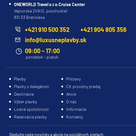
ONEWORLD Travel s.r.o.Cruise Center
Vajnorská 21/A (2. poschodie)
831 03 Bratislava
+421 910 500 352
+421 904 805 356
info@luxusneplavby.sk
09:00 – 17:00
pondelok - piatok
Plavby
Prístavy
Plavby s delegátom
CK provízny predaj
Destinácie
Akcie
Výber plavby
O nás
Lodné spoločnosti
Informácie
Rezervácia plavby
Kontakty
Sledujte naše novinky a akcie na sociálnych sieťach