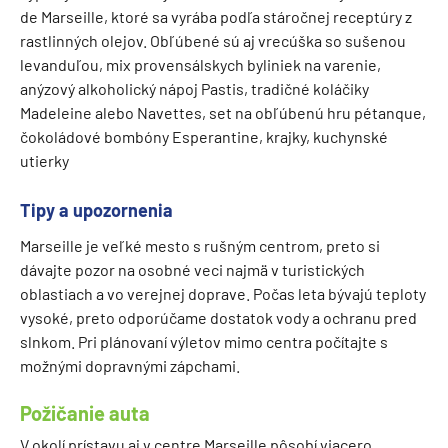
de Marseille, ktoré sa vyrába podľa stáročnej receptúry z
rastlinných olejov. Obľúbené sú aj vrecúška so sušenou
levanduľou, mix provensálskych byliniek na varenie,
anýzový alkoholický nápoj Pastis, tradičné koláčiky
Madeleine alebo Navettes, set na obľúbenú hru pétanque,
čokoládové bombóny Esperantine, krajky, kuchynské
utierky
Tipy a upozornenia
Marseille je veľké mesto s rušným centrom, preto si
dávajte pozor na osobné veci najmä v turistických
oblastiach a vo verejnej doprave. Počas leta bývajú teploty
vysoké, preto odporúčame dostatok vody a ochranu pred
slnkom. Pri plánovaní výletov mimo centra počítajte s
možnými dopravnými zápchami.
Požičanie auta
V okolí prístavu aj v centre Marseille pôsobí viacero