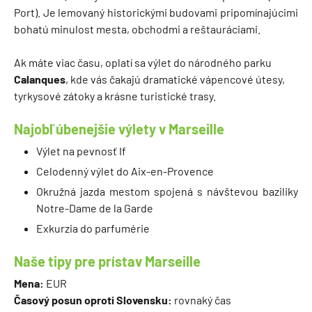
Port). Je lemovaný historickými budovami pripomínajúcimi
bohatú minulost mesta, obchodmi a reštauráciami.
Ak máte viac času, oplatí sa výlet do národného parku
Calanques
, kde vás čakajú dramatické vápencové útesy,
tyrkysové zátoky a krásne turistické trasy.
Najobľúbenejšie výlety v Marseille
Výlet na pevnosť If
Celodenný výlet do Aix-en-Provence
Okružná jazda mestom spojená s návštevou baziliky
Notre-Dame de la Garde
Exkurzia do parfumérie
Naše tipy pre prístav Marseille
Mena:
EUR
Časový posun oproti Slovensku:
rovnaký čas