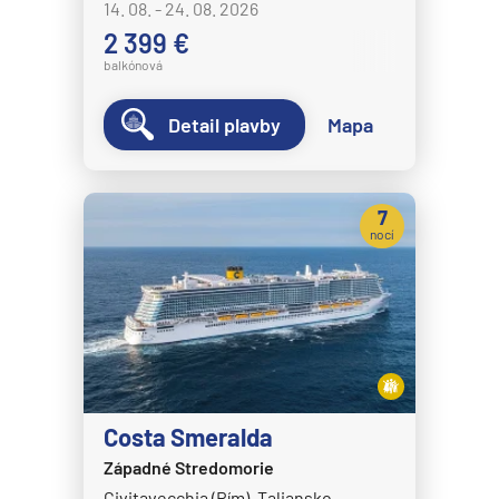
14. 08. - 24. 08. 2026
2 399 €
balkónová
Detail plavby
Mapa
7
nocí
Costa Smeralda
Západné Stredomorie
Civitavecchia (Rím), Taliansko