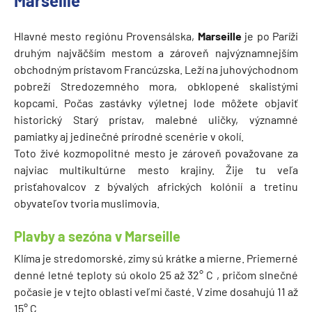
Marseille
Hlavné mesto regiónu Provensálska,
Marseille
je po Paríži
druhým najväčším mestom a zároveň najvýznamnejším
obchodným prístavom Francúzska. Leží na juhovýchodnom
pobreží Stredozemného mora, obklopené skalistými
kopcami. Počas zastávky výletnej lode môžete objaviť
historický Starý prístav, malebné uličky, významné
pamiatky aj jedinečné prírodné scenérie v okolí.
Toto živé kozmopolitné mesto je zároveň považovane za
najviac multikultúrne mesto krajiny. Žije tu veľa
prisťahovalcov z bývalých afrických kolónií a tretinu
obyvateľov tvoria muslimovia.
Plavby a sezóna v Marseille
Klíma je stredomorské, zimy sú krátke a mierne. Priemerné
denné letné teploty sú okolo 25 až 32° C , pričom slnečné
počasie je v tejto oblasti veľmi časté. V zime dosahujú 11 až
15° C.