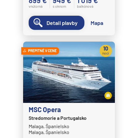
899 €
949 €
1 019 €
vnútorná
s oknom
balkónová
Detail plavby
Mapa
10
PREPITNÉ V CENE
nocí
MSC Opera
Stredomorie a Portugalsko
Malaga, Španielsko
Malaga, Španielsko