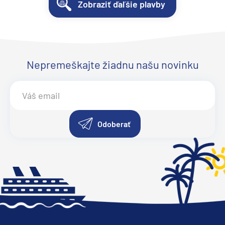
Zobraziť ďaľšie plavby
Nepremeškajte žiadnu našu novinku
Odoberať