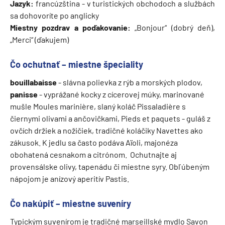
Jazyk:
francúzština - v turistických obchodoch a službách
sa dohovoríte po anglicky
Miestny pozdrav a poďakovanie:
„Bonjour“ (dobrý deň),
„Merci“ (ďakujem)
Čo ochutnať – miestne špeciality
bouillabaisse
- slávna polievka z rýb a morských plodov,
panisse
- vyprážané kocky z cícerovej múky, marinované
mušle Moules marinière, slaný koláč Pissaladière s
čiernymi olivami a ančovičkami, Pieds et paquets - guláš z
ovčích držiek a nožičiek, tradičné koláčiky Navettes ako
zákusok. K jedlu sa často podáva Aïoli, majonéza
obohatená cesnakom a citrónom. Ochutnajte aj
provensálske olivy, tapenádu či miestne syry. Obľúbeným
nápojom je anízový aperitív Pastis.
Čo nakúpiť – miestne suveníry
Typickým suvenírom je tradičné marseillské mydlo Savon