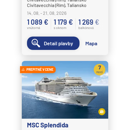
Civitavecchia (Rím), Taliansko
14. 08. - 21. 08. 2026
1 089 €
1 179 €
1 269 €
vnútorná
s oknom
balkónová
Detail plavby
Mapa
7
PREPITNÉ V CENE
nocí
MSC Splendida