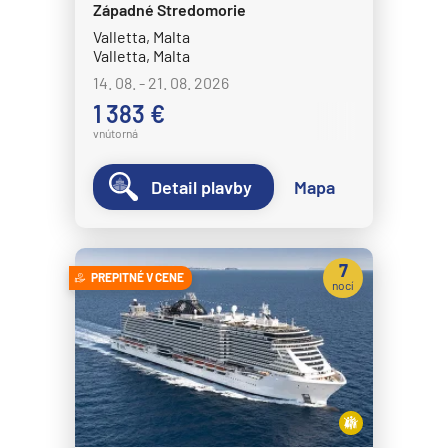
Západné Stredomorie
Valletta, Malta
Valletta, Malta
14. 08. - 21. 08. 2026
1 383 €
vnútorná
Detail plavby
Mapa
7
PREPITNÉ V CENE
nocí