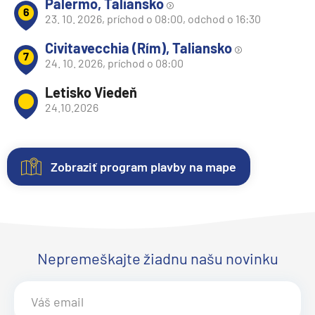
Palermo, Taliansko
6
23. 10. 2026, príchod o 08:00, odchod o 16:30
Civitavecchia (Rím), Taliansko
7
24. 10. 2026, príchod o 08:00
Letisko Viedeň
24.10.2026
Zobraziť program plavby na mape
Nezáväzná
Kajuty
O
Fotogaléria
Hodnotenie
rezervácia
lodi
Každá
Vitajte
Spokojnosť
plavby
loď
vo
zákazníkov
Lodná
Uvedené
ponúka
fotogalérii
na
Nepremeškajte žiadnu našu novinku
spoločnosť:
ceny
niekoľko
lode
prvom
Costa
sú
kategórií
Costa
mieste.
Crociere
aktualizované
kajút
Pacifica
Sme
.