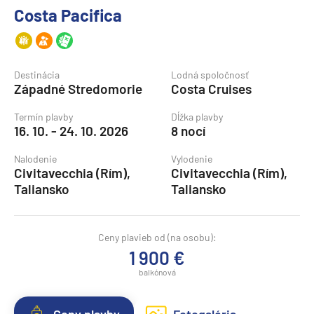
Costa Pacifica
Destinácia
Lodná spoločnosť
Západné Stredomorie
Costa Cruises
Termín plavby
Dĺžka plavby
16. 10. - 24. 10. 2026
8 nocí
Nalodenie
Vylodenie
Civitavecchia (Rím),
Civitavecchia (Rím),
Taliansko
Taliansko
Ceny plavieb od (na osobu):
1 900 €
balkónová