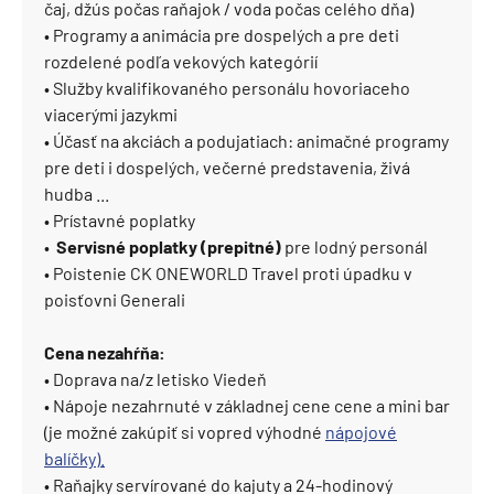
čaj, džús počas raňajok / voda počas celého dňa)
• Programy a animácia pre dospelých a pre deti
rozdelené podľa vekových kategórií
• Služby kvalifikovaného personálu hovoriaceho
viacerými jazykmi
• Účasť na akciách a podujatiach: animačné programy
pre deti i dospelých, večerné predstavenia, živá
hudba ...
• Prístavné poplatky
•
Servisné poplatky (prepitné)
pre lodný personál
• Poistenie CK ONEWORLD Travel proti úpadku v
poisťovni Generali
Cena nezahŕňa:
• Doprava na/z letisko Viedeň
• Nápoje nezahrnuté v základnej cene cene a mini bar
(je možné zakúpiť si vopred výhodné
nápojové
balíčky).
• Raňajky servírované do kajuty a 24-hodinový