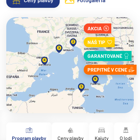
Ceny plavby
Fotogaléria
AKCIA
NÁŠ TIP
GARANTOVANÉ
PREPITNÉ V CENE
Program plavby
Ceny plavby
Kajuty
O lodi