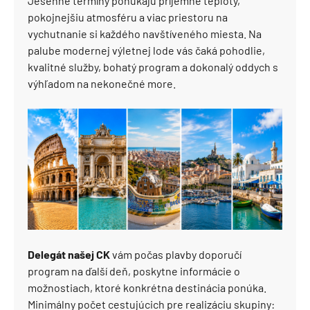
Jesenné termíny ponúkajú príjemné teploty,
pokojnejšiu atmosféru a viac priestoru na
vychutnanie si každého navštíveného miesta. Na
palube modernej výletnej lode vás čaká pohodlie,
kvalitné služby, bohatý program a dokonalý oddych s
výhľadom na nekonečné more.
Delegát našej CK
vám počas plavby doporučí
program na ďalší deň, poskytne informácie o
možnostiach, ktoré konkrétna destinácia ponúka.
Minimálny počet cestujúcich pre realizáciu skupiny: