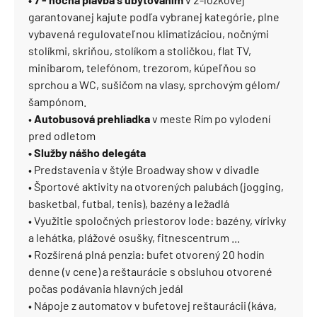
garantovanej kajute podľa vybranej kategórie, plne
vybavená regulovateľnou klimatizáciou, nočnými
stolíkmi, skriňou, stolíkom a stoličkou, flat TV,
minibarom, telefónom, trezorom, kúpeľňou so
sprchou a WC, sušičom na vlasy, sprchovým gélom/
šampónom.
•
Autobusová prehliadka
v meste Rím po vylodení
pred odletom
• Služby nášho delegáta
• Predstavenia v štýle Broadway show v divadle
• Športové aktivity na otvorených palubách (jogging,
basketbal, futbal, tenis), bazény a ležadlá
• Využitie spoločných priestorov lode: bazény, vírivky
a lehátka, plážové osušky, fitnescentrum ...
• Rozšírená plná penzia: bufet otvorený 20 hodín
denne (v cene) a reštaurácie s obsluhou otvorené
počas podávania hlavných jedál
• Nápoje z automatov v bufetovej reštaurácii (káva,