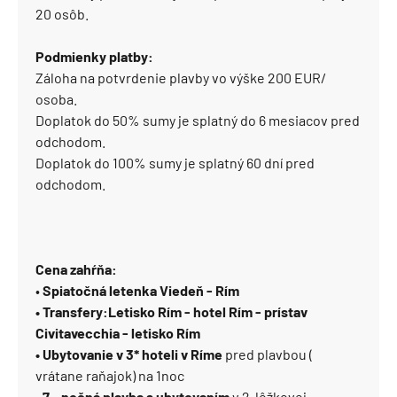
20 osôb.
Podmienky platby:
Záloha na potvrdenie plavby vo výške 200 EUR/
osoba.
Doplatok do 50% sumy je splatný do 6 mesiacov pred
odchodom.
Doplatok do 100% sumy je splatný 60 dní pred
odchodom.
Cena zahŕňa:
•
Spiatočná letenka Viedeň - Rím
• Transfery:Letisko Rím - hotel Rím - prístav
Civitavecchia - letisko Rím
• Ubytovanie v 3* hoteli v Ríme
pred plavbou (
vrátane raňajok) na 1noc
• 7 - nočná plavba s ubytovaním
v 2-lôžkovej