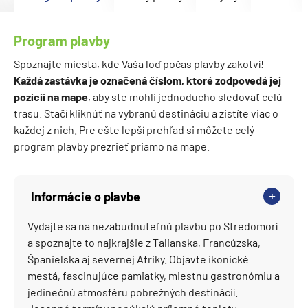
Program plavby
Spoznajte miesta, kde Vaša loď počas plavby zakotví!
Každá zastávka je označená číslom, ktoré zodpovedá jej
pozícii na mape
, aby ste mohli jednoducho sledovať celú
trasu. Stačí kliknúť na vybranú destináciu a zistíte viac o
každej z nich. Pre ešte lepší prehľad si môžete celý
program plavby prezrieť priamo na mape.
Informácie o plavbe
Vydajte sa na nezabudnuteľnú plavbu po Stredomorí
a spoznajte to najkrajšie z Talianska, Francúzska,
Španielska aj severnej Afriky. Objavte ikonické
mestá, fascinujúce pamiatky, miestnu gastronómiu a
jedinečnú atmosféru pobrežných destinácií.