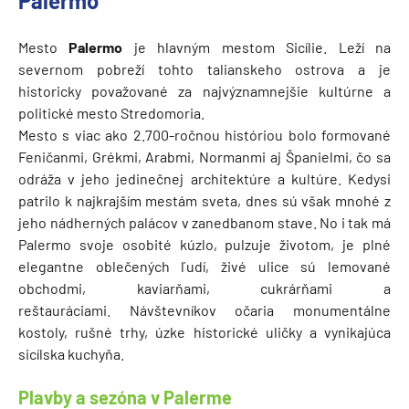
Palermo
Mesto
Palermo
je hlavným mestom Sicílie. Leží na
severnom pobreží tohto talianskeho ostrova a je
historicky považované za najvýznamnejšie kultúrne a
politické mesto Stredomoria.
Mesto s viac ako 2.700-ročnou históriou bolo formované
Feničanmi, Grékmi, Arabmi, Normanmi aj Španielmi, čo sa
odráža v jeho jedinečnej architektúre a kultúre. Kedysi
patrilo k najkrajším mestám sveta, dnes sú však mnohé z
jeho nádherných palácov v zanedbanom stave. No i tak má
Palermo svoje osobité kúzlo, pulzuje životom, je plné
elegantne oblečených ľudí, živé ulice sú lemované
obchodmi, kaviarňami, cukrárňami a
reštauráciami. Návštevníkov očaria monumentálne
kostoly, rušné trhy, úzke historické uličky a vynikajúca
sicílska kuchyňa.
Plavby a sezóna v Palerme