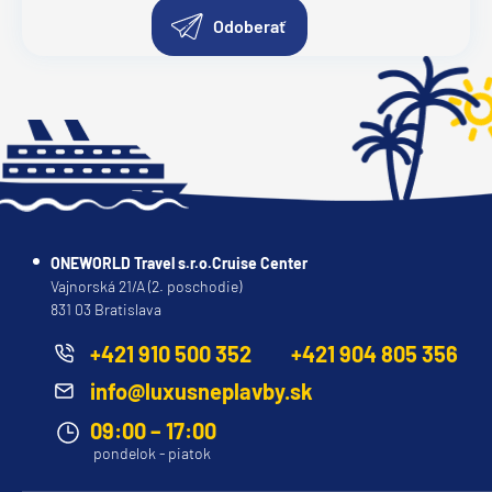
Odoberať
ONEWORLD Travel s.r.o.Cruise Center
Vajnorská 21/A (2. poschodie)
831 03 Bratislava
+421 910 500 352
+421 904 805 356
info@luxusneplavby.sk
09:00 – 17:00
pondelok - piatok