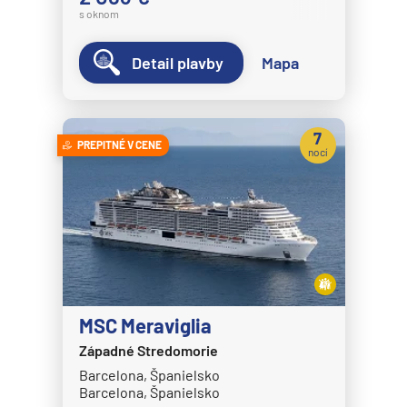
s oknom
Detail plavby
Mapa
7
PREPITNÉ V CENE
nocí
MSC Meraviglia
Západné Stredomorie
Barcelona, Španielsko
Barcelona, Španielsko