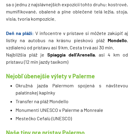
sa o jednu z najslávnejších expozícií tohto druhu: kostrové,
mumifikované, obalené a plne oblečené telá ležia, stoja,
visia, tvoria kompozície.
Deň na pláži:
V infocentre v prístave si môžete zakúpiť aj
lístky na autobus na krásnu pieskovú pláž
Mondello
,
vzdialenú od prístavu asi 9 km. Cesta trvá asi 30 min.
Najbližšia pláž je
Spiaggia dell'Arenella
, asi 4 km od
prístavu (12 min jazdy taxíkom)
Nejobľúbenejšie výlety v Palerme
Okružná jazda Palermom spojená s návštevou
palatínskej kaplnky
Transfer na pláž Mondello
Monumenti UNESCO v Palerme a Monreale
Mestečko Cefalù (UNESCO)
Naše tipy pre prístav Palermo