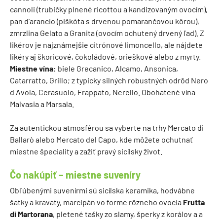
cannoli (trubičky plnené ricottou a kandizovaným ovocím),
pan d’arancio (piškóta s drvenou pomarančovou kôrou),
zmrzlina Gelato a Granita (ovocím ochutený drvený ľad). Z
likérov je najznámejšie citrónové limoncello, ale nájdete
likéry aj škoricové, čokoládové, orieškové alebo z myrty.
Miestne vína:
biele Grecanico, Alcamo, Ansonica,
Catarratto, Grillo; z typicky silných robustných odrôd Nero
d Avola, Cerasuolo, Frappato, Nerello. Obohatené vína
Malvasia a Marsala.
Za autentickou atmosférou sa vyberte na trhy Mercato di
Ballarò alebo Mercato del Capo, kde môžete ochutnať
miestne špeciality a zažiť pravý sicílsky život.
Čo nakúpiť – miestne suveníry
Obľúbenými suvenírmi sú sicílska keramika, hodvábne
šatky a kravaty, marcipán vo forme rôzneho ovocia
Frutta
di Martorana
, pletené tašky zo slamy, šperky z korálov a a