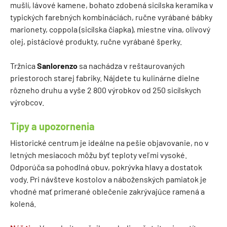
mušlí, lávové kamene, bohato zdobená sicílska keramika v
typických farebných kombináciách, ručne vyrábané bábky
marionety, coppola (sicílska čiapka), miestne vína, olivový
olej, pistáciové produkty, ručne vyrábané šperky.
Tržnica
Sanlorenzo
sa nachádza v reštaurovaných
priestoroch starej fabriky. Nájdete tu kulinárne dielne
rôzneho druhu a vyše 2 800 výrobkov od 250 sicílskych
výrobcov.
Tipy a upozornenia
Historické centrum je ideálne na pešie objavovanie, no v
letných mesiacoch môžu byť teploty veľmi vysoké.
Odporúča sa pohodlná obuv, pokrývka hlavy a dostatok
vody. Pri návšteve kostolov a náboženských pamiatok je
vhodné mať primerané oblečenie zakrývajúce ramená a
kolená.