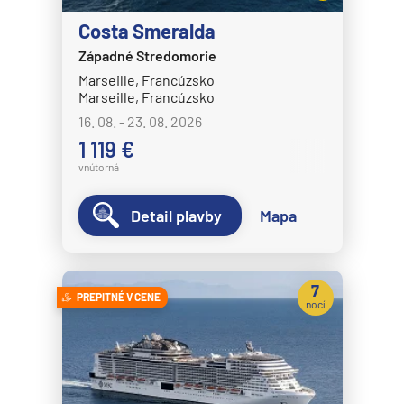
Costa Smeralda
Západné Stredomorie
Marseille, Francúzsko
Marseille, Francúzsko
16. 08. - 23. 08. 2026
1 119 €
vnútorná
Detail plavby
Mapa
7
PREPITNÉ V CENE
nocí