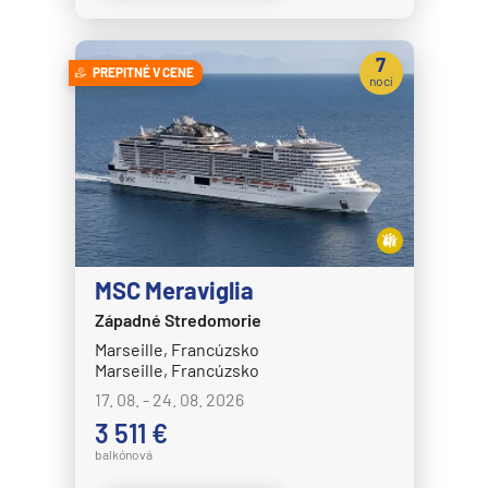
7
PREPITNÉ V CENE
nocí
MSC Meraviglia
Západné Stredomorie
Marseille, Francúzsko
Marseille, Francúzsko
17. 08. - 24. 08. 2026
3 511 €
balkónová