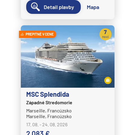
Detail plavby
Mapa
7
PREPITNÉ V CENE
nocí
MSC Splendida
Západné Stredomorie
Marseille, Francúzsko
Marseille, Francúzsko
17. 08. - 24. 08. 2026
2 083 €