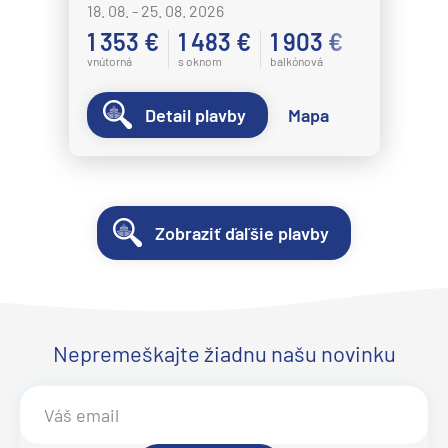
18. 08. - 25. 08. 2026
1 353 €
1 483 €
1 903 €
vnútorná
s oknom
balkónová
Detail plavby
Mapa
Zobraziť ďaľšie plavby
Nepremeškajte žiadnu našu novinku