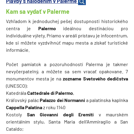
Plavby s nalodením v Palerme
Kam sa vydať v Palerme
Vzhľadom k jednoduchej pešej dostupnosti historického
centra je
Palermo
ideálnou destináciou pro
individuálne výlety. Priamo v areáli prístavu je infocentrum,
kde si môžete vyzdvihnúť mapu mesta a získať turistické
informácie.
Počet pamiatok a pozoruhodností Palerma je takmer
nevyčerpatelný, a môžete sa sem vracať opakovane. 7
monumentov mesta je na
zozname Svetového dedičstva
(UNESCO):
Katedrála
Cattedrale di Palermo
,
Kráľovský palác
Palazzo dei Normanni
a palatínska kaplnka
Cappella Palatina
z roku 1140
Kostoly
San Giovanni degli Eremiti
v maurském
orientálním stylu, Santa Maria dell’Ammiraglio a San
Cataldo;