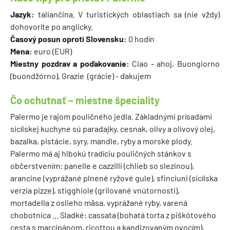
Jazyk:
taliančina. V turistických oblastiach sa (nie vždy)
dohovoríte po anglicky.
Časový posun oproti Slovensku:
0 hodín
Mena:
euro (EUR)
Miestny pozdrav a poďakovanie:
Ciao - ahoj, Buongiorno
(buondžórno), Grazie (grácie) - ďakujem
Čo ochutnať – miestne špeciality
Palermo je rajom pouličného jedla. Základnými prísadami
sicílskej kuchyne sú paradajky, cesnak, olivy a olivový olej,
bazalka, pistácie, syry, mandle, ryby a morské plody.
Palermo má aj hlbokú tradíciu pouličných stánkov s
občerstvením: panelle e cazzilli (chlieb so slezinou),
arancine (vyprážané plnené ryžové gule), sfinciuni (sicílska
verzia pizze), stigghiole (grilované vnútornosti),
mortadella z oslieho mäsa, vyprážané ryby, varená
chobotnica ... Sladké: cassata (bohatá torta z piškótového
cesta s marcipánom, ricottou a kandizovaným ovocím),