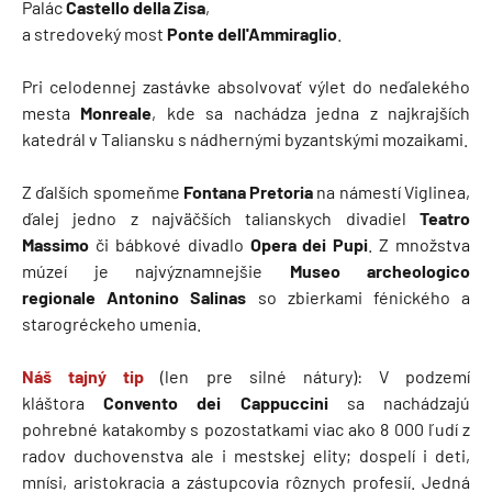
Palác
Castello della Zisa
,
a stredoveký most
Ponte dell'Ammiraglio
.
Pri celodennej zastávke absolvovať výlet do neďalekého
mesta
Monreale
, kde sa nachádza jedna z najkrajších
katedrál v Taliansku s nádhernými byzantskými mozaikami.
Z ďalších spomeňme
Fontana Pretoria
na námestí Viglinea,
ďalej jedno z najväčších talianskych divadiel
Teatro
Massimo
či bábkové divadlo
Opera dei Pupi
. Z množstva
múzeí je najvýznamnejšie
Museo archeologico
regionale
Antonino Salinas
so zbierkami fénického a
starogréckeho umenia.
Náš tajný tip
(len pre silné nátury): V podzemí
kláštora
Convento dei Cappuccini
sa nachádzajú
pohrebné katakomby s pozostatkami viac ako 8 000 ľudí z
radov duchovenstva ale i mestskej elity; dospelí i deti,
mnísi, aristokracia a zástupcovia rôznych profesií. Jedná