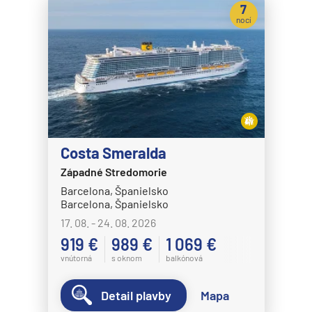
7
nocí
Costa Smeralda
Západné Stredomorie
Barcelona, Španielsko
Barcelona, Španielsko
17. 08. - 24. 08. 2026
919 €
989 €
1 069 €
vnútorná
s oknom
balkónová
Detail plavby
Mapa