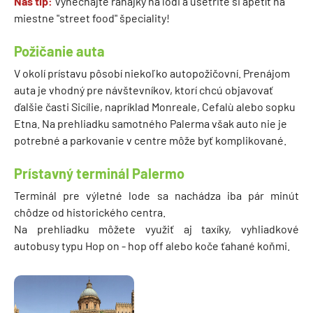
Náš tip:
Vynechajte raňajky na lodi a ušetrite si apetít na
miestne "street food" špeciality!
Požičanie auta
V okolí prístavu pôsobí niekoľko autopožičovní. Prenájom
auta je vhodný pre návštevníkov, ktorí chcú objavovať
ďalšie časti Sicílie, napríklad Monreale, Cefalù alebo sopku
Etna. Na prehliadku samotného Palerma však auto nie je
potrebné a parkovanie v centre môže byť komplikované.
Prístavný terminál Palermo
Terminál pre výletné lode sa nachádza iba pár minút
chôdze od historického centra.
Na prehliadku môžete využiť aj taxíky, vyhliadkové
autobusy typu Hop on - hop off alebo koče ťahané koňmi.