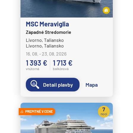
MSC Meraviglia
Západné Stredomorie
Livorno, Taliansko
Livorno, Taliansko
16. 08. - 23. 08. 2026
1 393 €
1 713 €
vnútorná
balkónová
Detail plavby
Mapa
7
PREPITNÉ V CENE
nocí