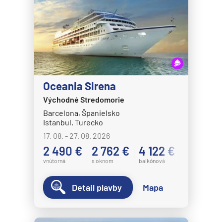
Oceania Sirena
Východné Stredomorie
Barcelona, Španielsko
Istanbul, Turecko
17. 08. - 27. 08. 2026
2 490 €
2 762 €
4 122 €
vnútorná
s oknom
balkónová
Detail plavby
Mapa