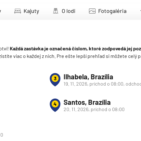
deira
y
Kajuty
O lodi
Fotogaléria
ka
otví!
Každá zastávka je označená číslom, ktoré zodpovedá jej poz
 zistíte viac o každej z nich. Pre ešte lepší prehľad si môžete cel
rika
Ilhabela, Brazília
3
19. 11. 2026, príchod o 08:00, odcho
Santos, Brazília
4
20. 11. 2026, príchod o 08:00
o
00