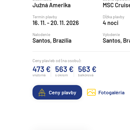
Južná Amerika
MSC Cruis
Grónsko
Island
Termín plavby
Dĺžka plavby
16. 11. - 20. 11. 2026
4 noci
Nórske fjordy
Nalodenie
Vylodenie
Nórske fjordy a Pobalt
Santos, Brazília
Santos, Bra
Pobaltie
Severná Európa
Ceny plavieb od (na osobu):
Severozápadná Európa
473 €
563 €
563 €
Britské ostrovy a Írsko
vnútorná
s oknom
balkónová
Pobrežie Európy
Ceny plavby
Fotogaléria
Severozápadná Európ
Kanárske ostrovy, Madei
Azorské ostrovy
Kanárske ostrovy