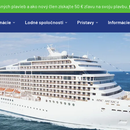
sných plavieb a ako nový člen získajte 50 € zľavu na svoju plavbu.
nácie
Lodné spoločnosti
Prístavy
Informácie