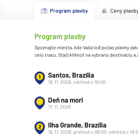
Kanárske ostrovy a Ma
Program plavby
Ceny plavb
Karibik a Stredná Ameri
Bahamy
Program plavby
Bermudy
Južný Karibik
Spoznajte miesta, kde Vaša loď počas plavby zak
celú trasu. Stačí kliknúť na vybranú destináciu a
Kalifornia a Mexiko
Karibik a Stredná Ame
Santos, Brazília
1
Východný Karibik
16. 11. 2026, odchod o 18:00
Západný Karibik
Deň na mori
Severná Amerika
17. 11. 2026
Aljaška
Kanada a Nové Anglick
Ilha Grande, Brazília
2
Západné pobrežie USA
18. 11. 2026, príchod o 08:00, odchod o 19: