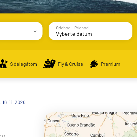
Odchod - Príchod
avy
S delegátom
Fly & Cruise
Prémium
alsko
 16. 11. 2026
e
osť