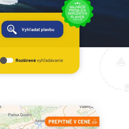
Vyhľadať plavbu
Rozšírené
vyhľadávanie
PREPITNÉ V CENE