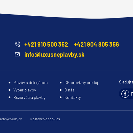
+421 910 500 352
+421 904 805 356
info@luxusneplavby.sk
Sledujt
Plavby s delegátom
CK provízny predaj
Výber plavby
O nás
Rezervácia plavby
Kontakty
sobných údajov
Nastavenia cookies
segment