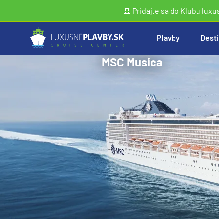
🚢 Pridajte sa do Klubu luxu
Plavby
Desti
MSC Musica
Vyhľadať