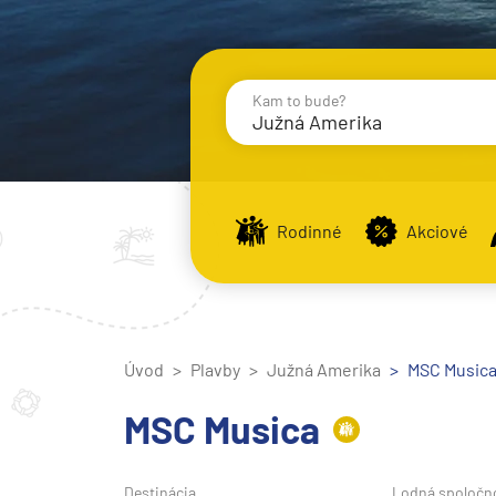
Kam to bude?
Južná Amerika
Destinácie
Príst
Rodinné
Akciové
Stredomorie
Stredomorie
Úvod
Plavby
Južná Amerika
Stredomorie a Portug
MSC Musica,
Východné Stredomori
MSC Musica
Západné Stredomorie
Severná Európa
Destinácia
Lodná spoločn