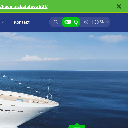
Chcem získať zľavu 50 €
Vyhľadávanie
Prihlásiť
Kontakt
SK
Zobraziť kontakty