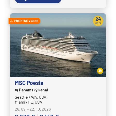
24
PREPITNÉ V CENE
nocí
MSC Poesia
⇆ Panamský kanál
Seattle / WA, USA
Miami / FL, USA
28. 09. - 22. 10. 2026