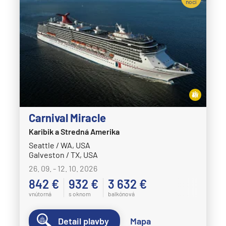
nocí
Carnival Miracle
Karibik a Stredná Amerika
Seattle / WA, USA
Galveston / TX, USA
26. 09. - 12. 10. 2026
842 €
932 €
3 632 €
vnútorná
s oknom
balkónová
Detail plavby
Mapa