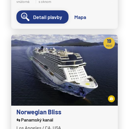
vnútorná
s oknom
Detail plavby
Mapa
19
nocí
Norwegian Bliss
⇆ Panamský kanál
Los Angeles / CA, USA