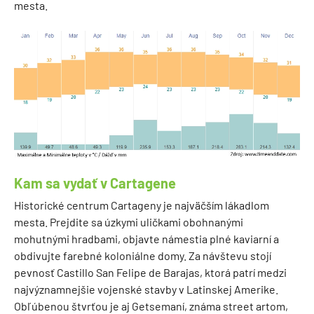
mesta.
Kam sa vydať v Cartagene
Historické centrum Cartageny je najväčším lákadlom
mesta. Prejdite sa úzkymi uličkami obohnanými
mohutnými hradbami, objavte námestia plné kaviarní a
obdivujte farebné koloniálne domy. Za návštevu stojí
pevnosť Castillo San Felipe de Barajas, ktorá patrí medzi
najvýznamnejšie vojenské stavby v Latinskej Amerike.
Obľúbenou štvrťou je aj Getsemaní, známa street artom,