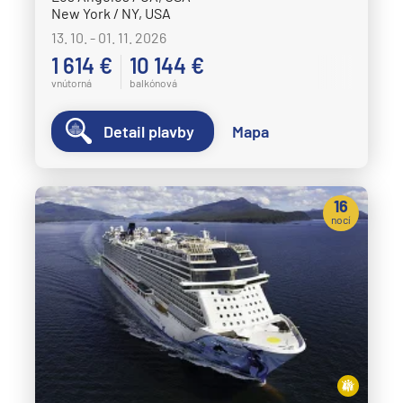
New York / NY, USA
13. 10. - 01. 11. 2026
1 614 €
10 144 €
vnútorná
balkónová
Detail plavby
Mapa
16
nocí