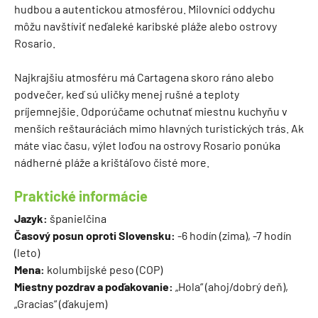
hudbou a autentickou atmosférou. Milovníci oddychu
môžu navštíviť neďaleké karibské pláže alebo ostrovy
Rosario.
Najkrajšiu atmosféru má Cartagena skoro ráno alebo
podvečer, keď sú uličky menej rušné a teploty
príjemnejšie. Odporúčame ochutnať miestnu kuchyňu v
menších reštauráciách mimo hlavných turistických trás. Ak
máte viac času, výlet loďou na ostrovy Rosario ponúka
nádherné pláže a krištáľovo čisté more.
Praktické informácie
Jazyk:
španielčina
Časový posun oproti Slovensku:
-6 hodín (zima), -7 hodín
(leto)
Mena:
kolumbijské peso (COP)
Miestny pozdrav a poďakovanie:
„Hola“ (ahoj/dobrý deň),
„Gracias“ (ďakujem)