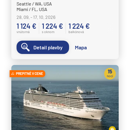
Seattle / WA, USA
Miami / FL, USA
28. 09. - 17. 10. 2026
1 124 €
1 224 €
1 224 €
vnútorná
s oknom
balkónová
Detail plavby
Mapa
15
PREPITNÉ V CENE
nocí