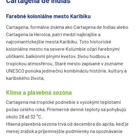
Cartagena de Indias
Farebné koloniálne mesto Karibiku
Cartagena, formálne známa ako Cartagena de Indias alebo
Cartagena la Heroica, patrí medzi najkrajšie a
najromantickejšie mestá Karibiku. Toto historické
koloniálne mesto na severe Kolumbie očarí farebnými
uličkami, balkónmi plnými kvetov, živou hudbou a
tropickou atmosférou. Staré mesto zapísané v zozname
UNESCO ponúka jedinečnú kombináciu histórie, kultúry a
karibského života.
Klíma a plavebná sezóna
Cartagena má tropické podnebie s vysokými teplotami
počas celého roka. Priemerné denné teploty sa pohybujú
okolo 28 až 32 °C.
Hlavná plavebná sezóna trvá od decembra do apríla, keď je
menej zrážok a príjemnejšie podmienky na spoznávanie