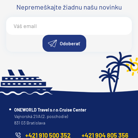
Nepremeškajte žiadnu našu novinku
Odoberať
ONEWORLD Travel s.r.o.Cruise Center
Vajnorská 21/A (2. poschodie)
831 03 Bratislava
+421 910 500 352
+421 904 805 356