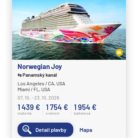
Norwegian Joy
⇆ Panamský kanál
Los Angeles / CA, USA
Miami / FL, USA
07. 10. - 23. 10. 2026
1 439 €
1 754 €
1 954 €
vnútorná
s oknom
balkónová
Detail plavby
Mapa