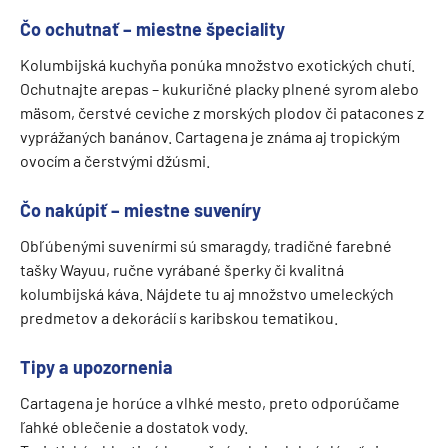
Čo ochutnať – miestne špeciality
Kolumbijská kuchyňa ponúka množstvo exotických chutí.
Ochutnajte arepas – kukuričné placky plnené syrom alebo
mäsom, čerstvé ceviche z morských plodov či patacones z
vyprážaných banánov. Cartagena je známa aj tropickým
ovocím a čerstvými džúsmi.
Čo nakúpiť – miestne suveníry
Obľúbenými suvenírmi sú smaragdy, tradičné farebné
tašky Wayuu, ručne vyrábané šperky či kvalitná
kolumbijská káva. Nájdete tu aj množstvo umeleckých
predmetov a dekorácií s karibskou tematikou.
Tipy a upozornenia
Cartagena je horúce a vlhké mesto, preto odporúčame
ľahké oblečenie a dostatok vody.