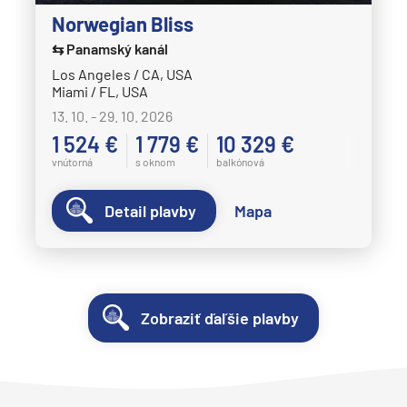
Norwegian Bliss
⇆ Panamský kanál
Los Angeles / CA, USA
Miami / FL, USA
13. 10. - 29. 10. 2026
1 524 €
1 779 €
10 329 €
vnútorná
s oknom
balkónová
Detail plavby
Mapa
Zobraziť ďaľšie plavby