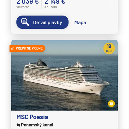
2 039 €
2 149 €
vnútorná
s oknom
Detail plavby
Mapa
19
PREPITNÉ V CENE
nocí
MSC Poesia
⇆ Panamský kanál