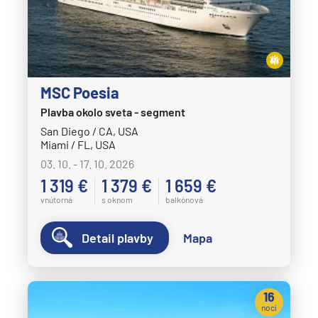
MSC Poesia
Plavba okolo sveta - segment
San Diego / CA, USA
Miami / FL, USA
03. 10. - 17. 10. 2026
1 319 €
1 379 €
1 659 €
vnútorná
s oknom
balkónová
Detail plavby
Mapa
16
nocí