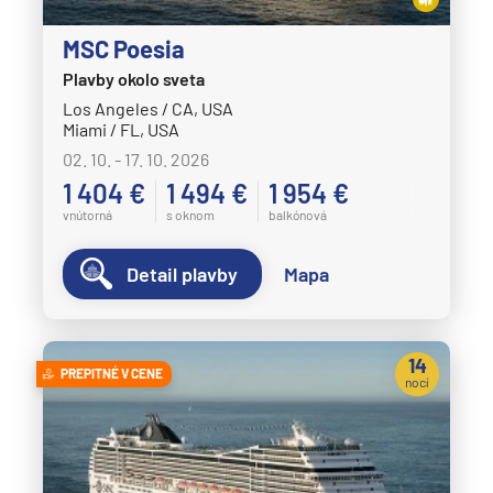
MSC Poesia
Plavby okolo sveta
Los Angeles / CA, USA
Miami / FL, USA
02. 10. - 17. 10. 2026
1 404 €
1 494 €
1 954 €
vnútorná
s oknom
balkónová
Detail plavby
Mapa
14
PREPITNÉ V CENE
nocí