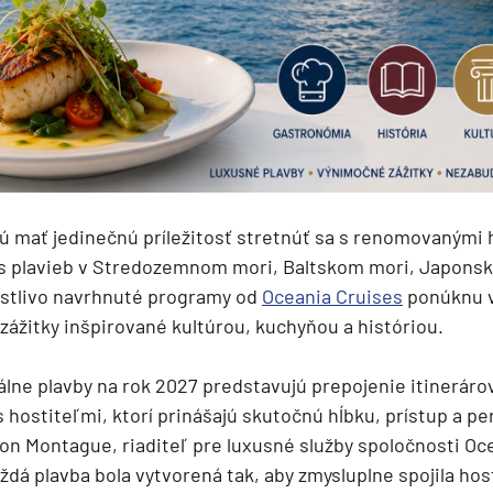
deira
ka
ú mať jedinečnú príležitosť stretnúť sa s renomovanými 
rika
 plavieb v Stredozemnom mori, Baltskom mori, Japonsku
ostlivo navrhnuté programy od
Oceania Cruises
ponúknu v
ážitky inšpirované kultúrou, kuchyňou a históriou.
álne plavby na rok 2027 predstavujú prepojenie itineráro
s hostiteľmi, ktorí prinášajú skutočnú hĺbku, prístup a pe
o
on Montague, riaditeľ pre luxusné služby spoločnosti Oc
ždá plavba bola vytvorená tak, aby zmysluplne spojila host