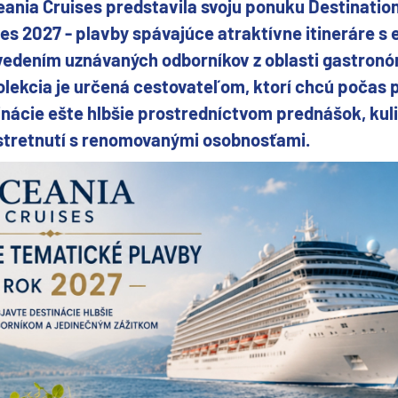
ania Cruises predstavila svoju ponuku Destinatio
es 2027 - plavby spávajúce atraktívne itineráre s
vedením uznávaných odborníkov z oblasti gastronóm
kolekcia je určená cestovateľom, ktorí chcú počas 
ie
inácie ešte hlbšie prostredníctvom prednášok, kul
stretnutí s renomovanými osobnosťami.
a
ra a Maroko