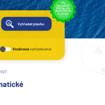
Vyhľadať plavbu
Rozšírené
vyhľadávanie
 2027
matické