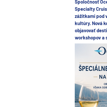
Spoločnosť Oce
Grónsko
Specialty Cruis
Island
zážitkami pod 
Nórske fjordy
kultúry. Nová 
Nórske fjordy a Pobalt
objavovať dest
workshopov a 
Pobaltie
Severná Európa
Severozápadná Európa
Britské ostrovy a Írsko
Pobrežie Európy
Severozápadná Európ
Kanárske ostrovy, Madei
Azorské ostrovy
Kanárske ostrovy