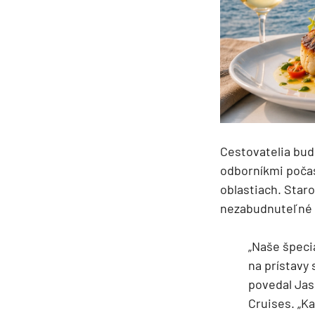
Kanárske ostrovy a Ma
Karibik a Stredná Ameri
Bahamy
Bermudy
Južný Karibik
Kalifornia a Mexiko
Cestovatelia bud
Karibik a Stredná Ame
odborníkmi počas
Východný Karibik
oblastiach. Star
Západný Karibik
nezabudnuteľné z
Severná Amerika
„Naše špeci
Aljaška
na prístavy 
Kanada a Nové Anglick
povedal Jas
Západné pobrežie USA
Cruises. „Ka