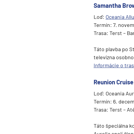
Samantha Brow
Loď:
Oceania All
Termín: 7. novem
Trasa: Terst – Ba
Táto plavba po 
televízna osobno
Informácie o tra
Reunion Cruise
Loď: Oceania Aur
Termín: 6. decem
Trasa: Terst – At
Táto špeciálna k
Aurelia spojí čle