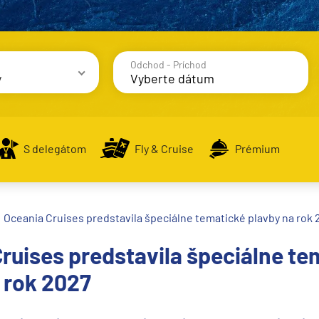
Odchod - Príchod
y
avy
S delegátom
Fly & Cruise
Prémium
Oceania Cruises predstavila špeciálne tematické plavby na rok
alsko
ruises predstavila špeciálne te
e
 rok 2027