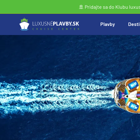
🚢 Pridajte sa do Klubu luxu
Plavby
Desti
Vyhľadať