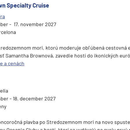
n Specialty Cruise
ura
ber - 17. november 2027
rcelona
Stredozemnom mori, ktorú moderuje obľúbená cestovná e
sť Samantha Brownová, zavedie hostí do ikonických eur
se a cenách
elia
ber - 18. december 2027
ény
oncoročná plavba po Stredozemnom mori na novo spusten
nov Oceania Clubu a hostí, ktorí sa vydávajú na svoju prvú