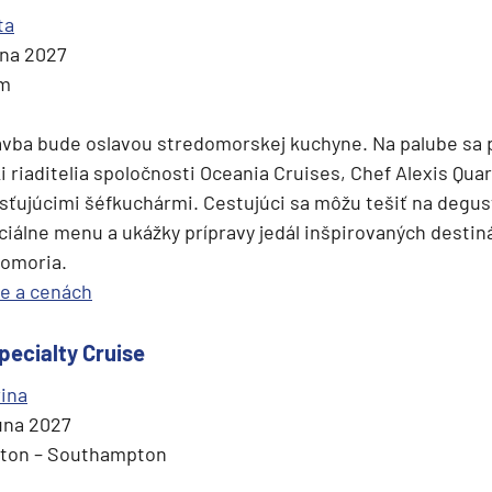
ta
júna 2027
ím
avba bude oslavou stredomorskej kuchyne. Na palube sa 
i riaditelia spoločnosti Oceania Cruises, Chef Alexis Quar
osťujúcimi šéfkuchármi. Cestujúci sa môžu tešiť na degus
ciálne menu a ukážky prípravy jedál inšpirovaných destin
omoria.
se a cenách
pecialty Cruise
ina
júna 2027
ton – Southampton
segment