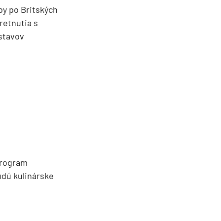
by po Britských
retnutia s
ístavov
program
udú kulinárske