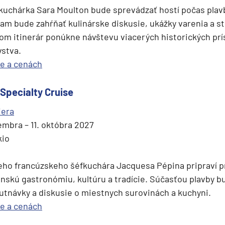
kuchárka Sara Moulton bude sprevádzať hostí počas plav
am bude zahŕňať kulinárske diskusie, ukážky varenia a st
čom itinerár ponúkne návštevu viacerých historických pr
stva.
se a cenách
 Specialty Cruise
iera
embra – 11. októbra 2027
kio
eho francúzskeho šéfkuchára Jacquesa Pépina pripraví 
nskú gastronómiu, kultúru a tradície. Súčasťou plavby b
utnávky a diskusie o miestnych surovinách a kuchyni.
se a cenách