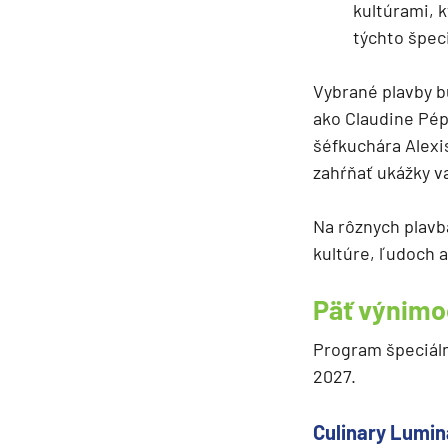
kultúrami, 
Južná Amerika
týchto špec
Južná Amerika
Arabský polostrov
Vybrané plavby b
Červené more
ako Claudine Pép
šéfkuchára Alexi
Emiráty a Perzský záliv
zahŕňať ukážky v
Ázia
Ázia
Na rôznych plavbá
India
kultúre, ľudoch a
Japonsko
Päť výnimo
Juhovýchodná Ázia
Program špeciáln
Austrália a Nový Zéland
2027.
Austrália a Nový Zélan
Afrika a Indický oceán
Culinary Lumin