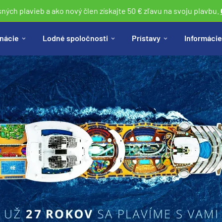
sných plavieb a ako nový člen získajte 50 € zľavu na svoju plavbu.
nácie
Lodné spoločnosti
Prístavy
Informácie