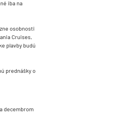
pné iba na
ízne osobnosti
ania Cruises,
ske plavby budú
tnú prednášky o
m a decembrom