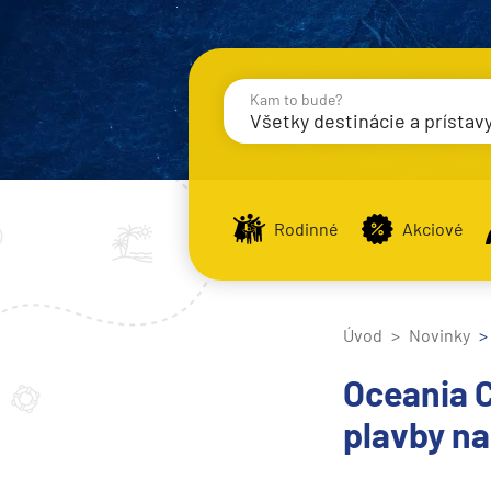
Kam to bude?
Všetky destinácie a prístav
Destinácie
Príst
Rodinné
Akciové
Stredomorie
Stredomorie
Úvod
Novinky
Stredomorie a Portug
Oceania C
Východné Stredomori
plavby na
Západné Stredomorie
Severná Európa