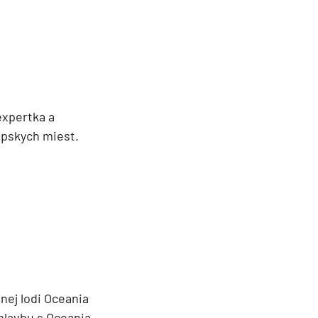
xpertka a
ópskych miest.
ej lodi Oceania
 plavbu s Oceania