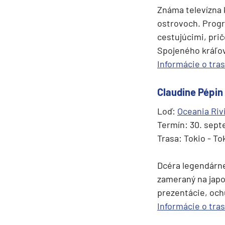
Známa televízna 
Plavby okolo sveta
ostrovoch. Progr
Expedičné plavby
cestujúcimi, pri
Spojeného kráľov
Antarktída
Informácie o tra
Arktída
Expedičné plavby
Claudine Pépin
Galapágy
Loď:
Oceania Riv
Termín: 30. sept
Potvrdiť
Trasa: Tokio - To
Dcéra legendárn
zameraný na japo
prezentácie, och
Informácie o tra