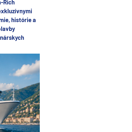
n-Rich
 exkluzívnymi
ie, histórie a
plavby
inárskych