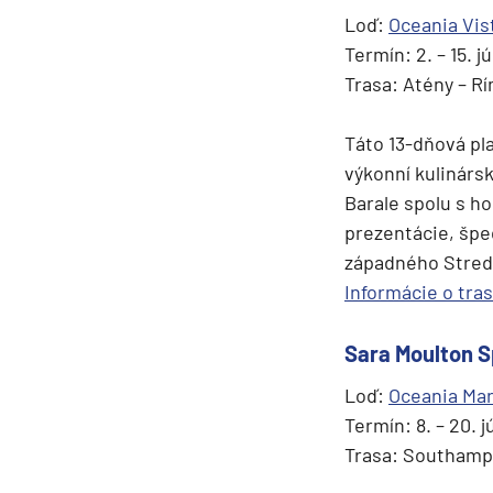
Afrika
Loď:
Oceania Vis
Indický oceán
Termín: 2. – 15. 
Seychely a Maurícius
Trasa: Atény – R
Havaj a Južný Pacifik
Táto 13-dňová pl
Havajské ostrovy
výkonní kulinársk
Tahiti a Južný Pacifik
Barale spolu s h
Repozičné plavby
prezentácie, špe
západného Stred
Repozičné plavby
Informácie o tra
Transatlantické plavby
⇆ Panamský kanál
Sara Moulton S
⇆ Pobrežie Európy
Loď:
Oceania Mar
⇆ Suezský prieplav
Termín: 8. – 20. 
Trasa: Southamp
Plavby okolo sveta
Plavba okolo sveta - 