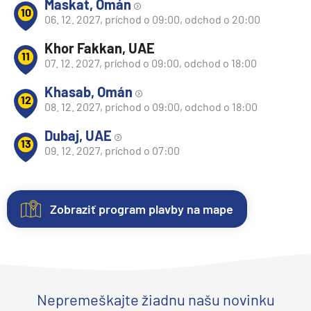
Maskat, Omán
10
06. 12. 2027, príchod o 09:00, odchod o 20:00
Khor Fakkan, UAE
11
07. 12. 2027, príchod o 09:00, odchod o 18:00
Khasab, Omán
12
08. 12. 2027, príchod o 09:00, odchod o 18:00
Dubaj, UAE
13
09. 12. 2027, príchod o 07:00
Zobraziť program plavby na mape
Nezáväzná
Kajuty
O
Fotogaléria
rezervácia
lodi
Každá
Vitajte
plavby
loď
vo
Lodná
Uvedené
ponúka
fotogalérii
Nepremeškajte žiadnu našu novinku
spoločnosť
:
ceny
niekoľko
lode