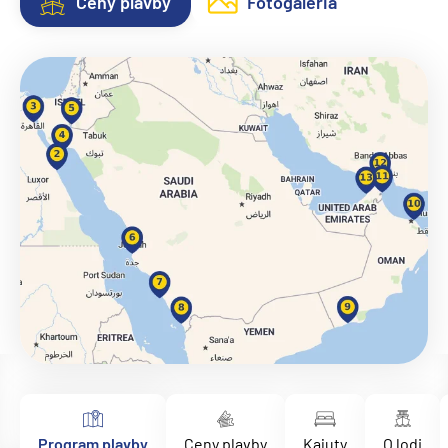
Ceny plavby
Fotogaléria
Program plavby
Ceny plavby
Kajuty
O lodi