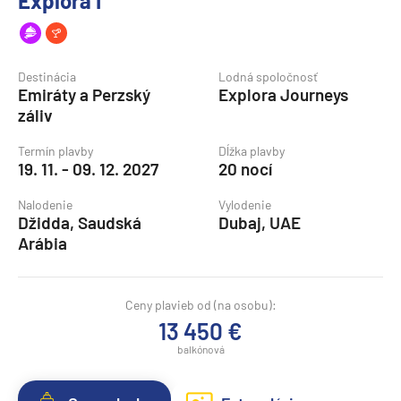
Explora I
Destinácia
Lodná spoločnosť
Emiráty a Perzský
Explora Journeys
záliv
Termín plavby
Dĺžka plavby
19. 11. - 09. 12. 2027
20 nocí
Nalodenie
Vylodenie
Džidda, Saudská
Dubaj, UAE
Arábia
Ceny plavieb od (na osobu):
13 450 €
balkónová