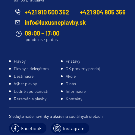
+421 910 500 352
+421 904 805 356
info@luxusneplavby.sk
09:00 – 17:00
pondelok - piatok
Plavby
Prístavy
Plavby s delegátom
CK provízny predaj
Destinácie
Akcie
Výber plavby
O nás
Lodné spoločnosti
Informácie
Rezervácia plavby
Kontakty
Sledujte naše novinky a akcie na sociálnych sieťach
Facebook
Instagram