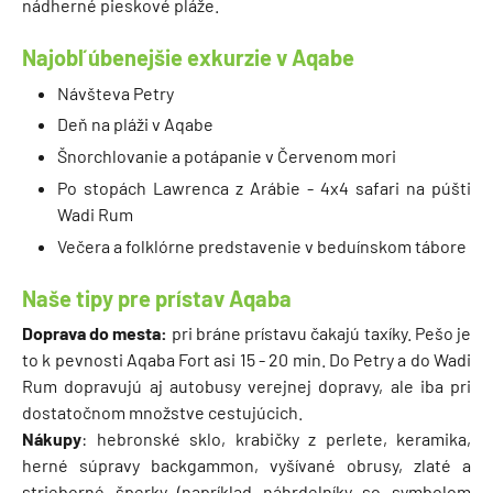
nádherné pieskové pláže.
Najobľúbenejšie exkurzie v Aqabe
Návšteva Petry
Deň na pláži v Aqabe
Šnorchlovanie a potápanie v Červenom mori
Po stopách Lawrenca z Arábie - 4x4 safari na púšti
Wadi Rum
Večera a folklórne predstavenie v beduínskom tábore
Naše tipy pre prístav Aqaba
Doprava do mesta:
pri bráne prístavu čakajú taxíky. Pešo je
to k pevnosti Aqaba Fort asi 15 - 20 min. Do Petry a do Wadi
Rum dopravujú aj autobusy verejnej dopravy, ale iba pri
dostatočnom množstve cestujúcich.
Nákupy
: hebronské sklo, krabičky z perlete, keramika,
herné súpravy backgammon, vyšívané obrusy, zlaté a
strieborné šperky (napríklad náhrdelníky so symbolom