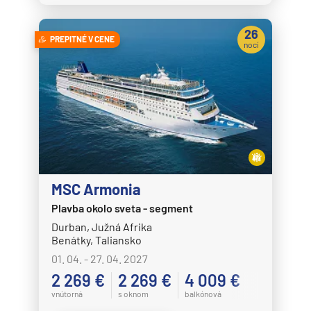
26
PREPITNÉ V CENE
nocí
MSC Armonia
Plavba okolo sveta - segment
Durban, Južná Afrika
Benátky, Taliansko
01. 04. - 27. 04. 2027
2 269 €
2 269 €
4 009 €
vnútorná
s oknom
balkónová