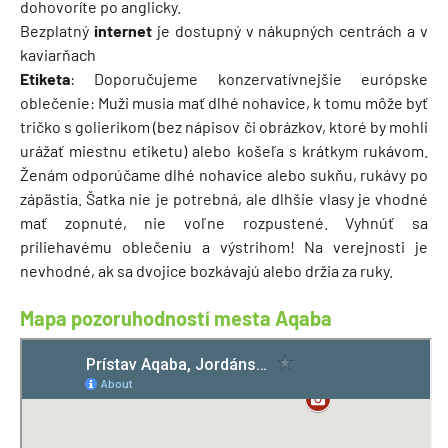
dohovoríte po anglicky.
Bezplatný
internet
je dostupný v nákupných centrách a v
kaviarňach
Etiketa
: Doporučujeme konzervatívnejšie európske
oblečenie: Muži musia mať dlhé nohavice, k tomu môže byť
tričko s golierikom (bez nápisov či obrázkov, ktoré by mohli
urážať miestnu etiketu) alebo košeľa s krátkym rukávom.
Ženám odporúčame dlhé nohavice alebo sukňu, rukávy po
zápästia. Šatka nie je potrebná, ale dlhšie vlasy je vhodné
mať zopnuté, nie voľne rozpustené. Vyhnúť sa
priliehavému oblečeniu a výstrihom! Na verejnosti je
nevhodné, ak sa dvojice bozkávajú alebo držia za ruky.
Mapa pozoruhodností mesta Aqaba