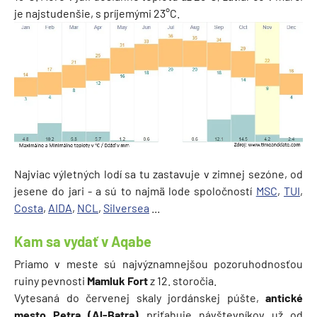
je najstudenšie, s príjemými 23°C.
Najviac výletných lodí sa tu zastavuje v zimnej sezóne, od
jesene do jari - a sú to najmä lode spoločností
MSC
,
TUI
,
Costa
,
AIDA
,
NCL
,
Silversea
...
Kam sa vydať v Aqabe
Priamo v meste sú najvýznamnejšou pozoruhodnosťou
ruiny pevnosti
Mamluk Fort
z 12. storočia.
Vytesaná do červenej skaly jordánskej púšte,
antické
mesto Petra (Al-Batra)
priťahuje návštevníkov už od