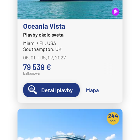
Oceania Vista
Plavby okolo sveta
Miami / FL, USA
Southampton, UK
06. 01. - 05. 07. 2027
79 539 €
balkónová
Detail plavby
Mapa
244
nocí