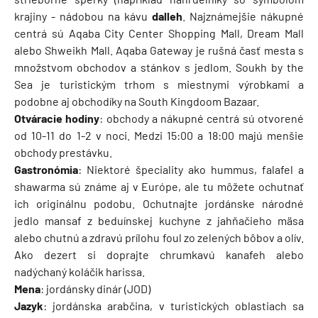
krajiny - nádobou na kávu
dalleh
. Najznámejšie nákupné
centrá sú Aqaba City Center Shopping Mall, Dream Mall
alebo Shweikh Mall. Aqaba Gateway je rušná časť mesta s
množstvom obchodov a stánkov s jedlom. Soukh by the
Sea je turistickým trhom s miestnymi výrobkami a
podobne aj obchodíky na South Kingdoom Bazaar.
Otváracie hodiny
: obchody a nákupné centrá sú otvorené
od 10-11 do 1-2 v noci. Medzi 15:00 a 18:00 majú menšie
obchody prestávku.
Gastronómia
: Niektoré špeciality ako hummus, falafel a
shawarma sú známe aj v Európe, ale tu môžete ochutnať
ich originálnu podobu. Ochutnajte jordánske národné
jedlo mansaf z beduínskej kuchyne z jahňačieho mäsa
alebo chutnú a zdravú prílohu foul zo zelených bôbov a olív.
Ako dezert si doprajte chrumkavú kanafeh alebo
nadýchaný koláčik harissa.
Mena
: jordánsky dinár (JOD)
Jazyk
: jordánska arabčina, v turistických oblastiach sa