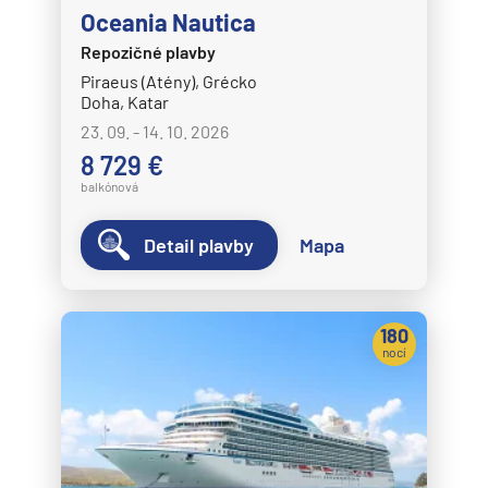
Oceania Nautica
Repozičné plavby
Piraeus (Atény), Grécko
Doha, Katar
23. 09. - 14. 10. 2026
8 729 €
balkónová
Detail plavby
Mapa
180
nocí