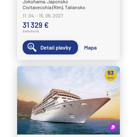
Jokohama, Japonsko
Civitavecchia (Rím), Taliansko
11. 04. - 15. 06. 2027
31 329 €
balkónová
Detail plavby
Mapa
53
nocí