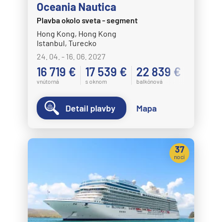
Oceania Nautica
Plavba okolo sveta - segment
Hong Kong, Hong Kong
Istanbul, Turecko
24. 04. - 16. 06. 2027
16 719 €
17 539 €
22 839 €
vnútorná
s oknom
balkónová
Detail plavby
Mapa
37
nocí