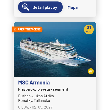
Detail plavby
Mapa
31
PREPITNÉ V CENE
nocí
MSC Armonia
Plavba okolo sveta - segment
Durban, Južná Afrika
Benátky, Taliansko
01. 04. - 02. 05. 2027