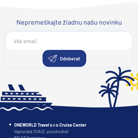
Nepremeškajte žiadnu našu novinku
Odoberať
ONEWORLD Travel s.r.o.Cruise Center
Vajnorská 21/A (2. poschodie)
831 03 Bratislava