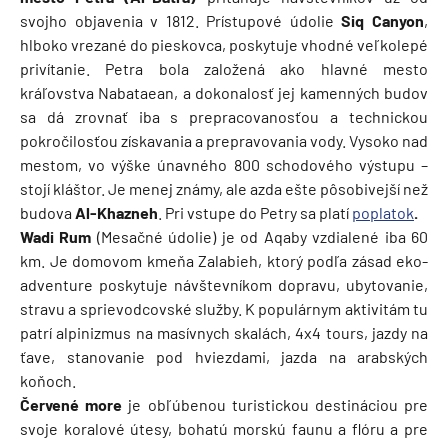
svojho objavenia v 1812. Prístupové údolie
Siq Canyon
,
hlboko vrezané do pieskovca, poskytuje vhodné veľkolepé
privítanie. Petra bola založená ako hlavné mesto
kráľovstva Nabataean, a dokonalosť jej kamenných budov
sa dá zrovnať iba s prepracovanosťou a technickou
pokročilosťou získavania a prepravovania vody. Vysoko nad
mestom, vo výške únavného 800 schodového výstupu –
stojí kláštor. Je menej známy, ale azda ešte pôsobivejší než
budova
Al-Khazneh
.
Pri vstupe do Petry sa platí
poplatok
.
Wadi Rum
(Mesačné údolie) je od Aqaby vzdialené iba 60
km. Je domovom kmeňa Zalabieh, ktorý podľa zásad eko-
adventure poskytuje návštevníkom dopravu, ubytovanie,
stravu a sprievodcovské služby. K populárnym aktivitám tu
patrí alpinizmus na masívnych skalách, 4x4 tours, jazdy na
ťave, stanovanie pod hviezdami, jazda na arabských
koňoch.
Červené more
je obľúbenou turistickou destináciou pre
svoje koralové útesy, bohatú morskú faunu a flóru a pre