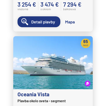
3 254 €
3 474 €
7 294 €
vnútorná
s oknom
balkónová
Detail plavby
Mapa
65
nocí
Oceania Vista
Plavba okolo sveta - segment