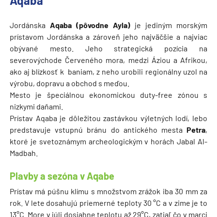
Aqaba
Jordánska
Aqaba (pôvodne Ayla)
je jediným morským
prístavom Jordánska a zároveň jeho najväčšie a najviac
obývané mesto. Jeho strategická pozícia na
severovýchode Červeného mora, medzi Áziou a Afrikou,
ako aj blízkosť k baniam, z neho urobili regionálny uzol na
výrobu, dopravu a obchod s meďou.
Mesto je špeciálnou ekonomickou duty-free zónou s
nizkymi daňami.
Prístav Aqaba je dôležitou zastávkou výletných lodí, lebo
predstavuje vstupnú bránu do antického mesta
Petra
,
ktoré je svetoznámym archeologickým v horách Jabal Al-
Madbah.
Plavby a sezóna v Aqabe
Prístav má púšnu klímu s množstvom zrážok iba 30 mm za
rok. V lete dosahujú priemerné teploty 30 °C a v zime je to
13°C. More v júli dosiahne teplotu až 29°C, zatiaľ čo v marci