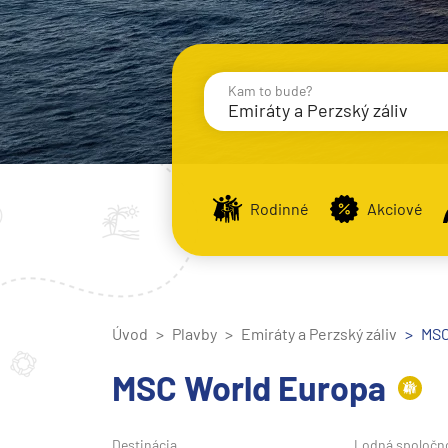
Kam to bude?
Emiráty a Perzský záliv
Destinácie
Príst
Rodinné
Akciové
Stredomorie
Stredomorie
Úvod
Plavby
Emiráty a Perzský záliv
Stredomorie a Portug
MSC
Východné Stredomori
MSC World Europa
Západné Stredomorie
Severná Európa
Destinácia
Lodná spoločn