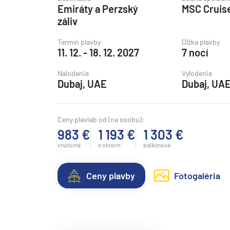
Emiráty a Perzský
MSC Cruis
Grónsko
záliv
Island
Termín plavby
Dĺžka plavby
Nórske fjordy
11. 12. - 18. 12. 2027
7 nocí
Nórske fjordy a Pobalt
Nalodenie
Vylodenie
Pobaltie
Dubaj, UAE
Dubaj, UA
Severná Európa
Severozápadná Európa
Ceny plavieb od (na osobu):
983 €
1 193 €
1 303 €
Britské ostrovy a Írsko
vnútorná
s oknom
balkónová
Pobrežie Európy
Severozápadná Európ
Ceny plavby
Fotogaléria
Kanárske ostrovy, Madei
Azorské ostrovy
Kanárske ostrovy