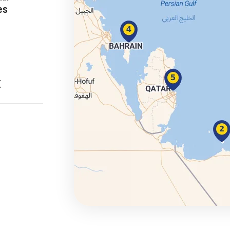
es
ie
E
a
ra a Maroko