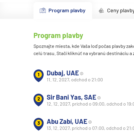
Kanárske ostrovy a Ma
Program plavby
Ceny plavb
Karibik a Stredná Ameri
Bahamy
Program plavby
Bermudy
Južný Karibik
Spoznajte miesta, kde Vaša loď počas plavby zak
celú trasu. Stačí kliknúť na vybranú destináciu a
Kalifornia a Mexiko
Karibik a Stredná Ame
Dubaj, UAE
1
Východný Karibik
11. 12. 2027, odchod o 21:00
Západný Karibik
Sir Bani Yas, SAE
Severná Amerika
2
12. 12. 2027, príchod o 09:00, odchod o 19:
Aljaška
Kanada a Nové Anglick
Abu Zabí, UAE
3
Západné pobrežie USA
13. 12. 2027, príchod o 07:00, odchod o 21: