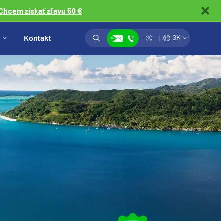
Chcem získať zľavu 50 €
Vyhľadávanie
Prihlásiť
Kontakt
SK
Zobraziť kontakty