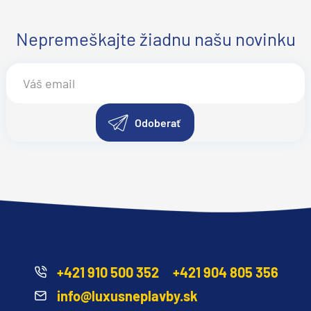
Nepremeškajte žiadnu našu novinku
Odoberať
+421 910 500 352
+421 904 805 356
info@luxusneplavby.sk
segment