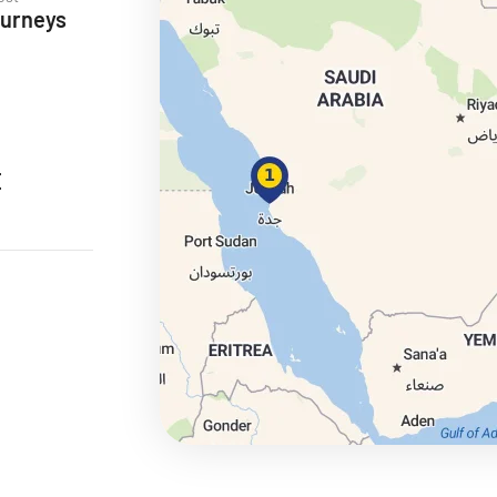
ourneys
ie
E
a
ra a Maroko