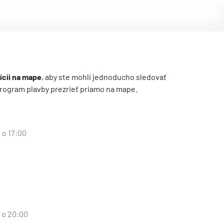
ícii na mape
, aby ste mohli jednoducho sledovať
ý program plavby prezrieť priamo na mape.
 o 17:00
d o 20:00