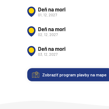
Južná Amerika
Deň na mori
Južná Amerika
01. 12. 2027
Arabský polostrov
Červené more
Deň na mori
02. 12. 2027
Emiráty a Perzský záli
Ázia
Deň na mori
Ázia
03. 12. 2027
India
Japonsko
Zobraziť program plavby na mape
Juhovýchodná Ázia
Nezáväzná
Kajuty
O
Fotogaléria
Austrália a Nový Zéland
rezervácia
lodi
Austrália a Nový Zélan
Každá
Vitajte
plavby
loď
vo
Afrika a Indický oceán
ponúka
fotogalérii
Lodná
Uvedené