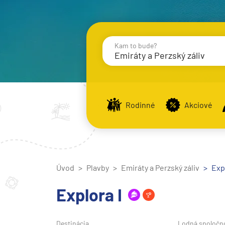
Kam to bude?
Emiráty a Perzský záliv
Destinácie
Príst
Rodinné
Akciové
Stredomorie
Stredomorie
Úvod
Plavby
Emiráty a Perzský záliv
Stredomorie a Portug
Expl
Východné Stredomori
Explora I
Západné Stredomorie
Severná Európa
Destinácia
Lodná spoločn