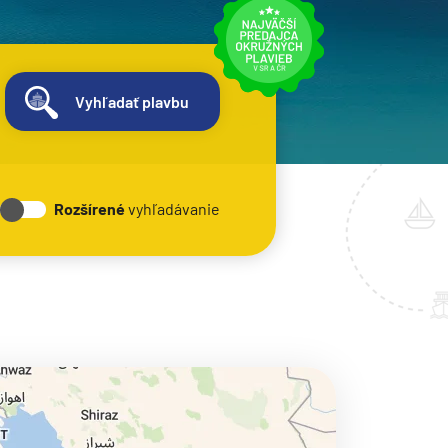
Vyhľadať plavbu
Rozšírené
vyhľadávanie