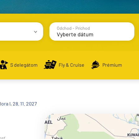
Odchod - Príchod
avy
S delegátom
Fly & Cruise
Prémium
alsko
ora I, 28. 11. 2027
e
osť