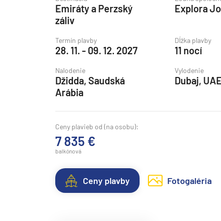
Emiráty a Perzský
Explora J
Grónsko
záliv
Island
Termín plavby
Dĺžka plavby
Nórske fjordy
28. 11. - 09. 12. 2027
11 nocí
Nórske fjordy a Pobalt
Nalodenie
Vylodenie
Pobaltie
Džidda, Saudská
Dubaj, UA
Arábia
Severná Európa
Severozápadná Európa
Ceny plavieb od (na osobu):
Britské ostrovy a Írsko
7 835 €
Pobrežie Európy
balkónová
Severozápadná Európ
Kanárske ostrovy, Madei
Ceny plavby
Fotogaléria
Azorské ostrovy
Kanárske ostrovy