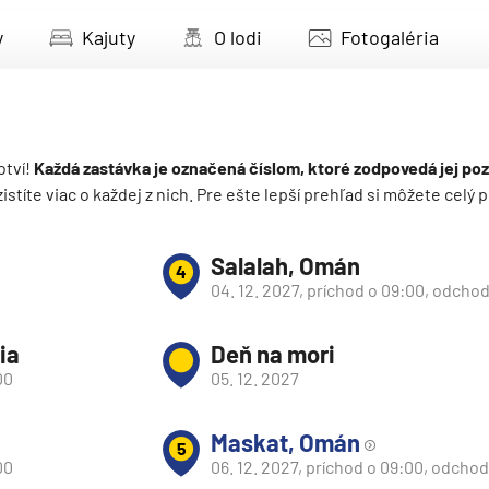
deira
y
Kajuty
O lodi
Fotogaléria
ka
otví!
Každá zastávka je označená číslom, ktoré zodpovedá jej poz
 zistíte viac o každej z nich. Pre ešte lepší prehľad si môžete cel
rika
Salalah, Omán
4
04. 12. 2027, príchod o 09:00, odchod
ia
Deň na mori
00
05. 12. 2027
o
Maskat, Omán
5
00
06. 12. 2027, príchod o 09:00, odcho