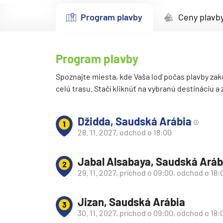
Kanárske ostrovy a Ma
Program plavby
Ceny plavb
Karibik a Stredná Ameri
Bahamy
Program plavby
Bermudy
Južný Karibik
Spoznajte miesta, kde Vaša loď počas plavby zak
celú trasu. Stačí kliknúť na vybranú destináciu a
Kalifornia a Mexiko
Karibik a Stredná Ame
Džidda, Saudská Arábia
1
Východný Karibik
28. 11. 2027, odchod o 18:00
Západný Karibik
Jabal Alsabaya, Saudská Aráb
Severná Amerika
2
29. 11. 2027, príchod o 09:00, odchod o 18:
Aljaška
Kanada a Nové Anglick
Jizan, Saudská Arábia
3
Západné pobrežie USA
30. 11. 2027, príchod o 09:00, odchod o 18: