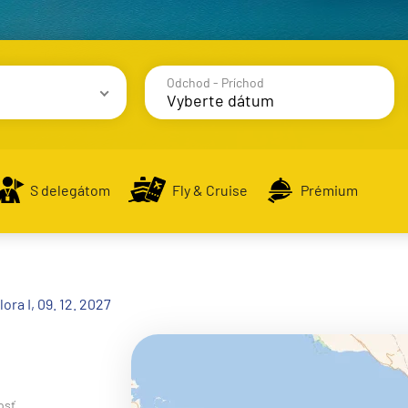
Odchod - Príchod
avy
S delegátom
Fly & Cruise
Prémium
alsko
ora I, 09. 12. 2027
e
osť