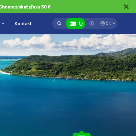
Chcem získať zľavu 50 €
Vyhľadávanie
Prihlásiť
Kontakt
SK
Zobraziť kontakty