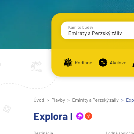
Kam to bude?
Emiráty a Perzský záliv
Destinácie
Príst
Rodinné
Akciové
Stredomorie
Stredomorie
Úvod
Plavby
Emiráty a Perzský záliv
Stredomorie a Portug
Expl
Východné Stredomori
Explora I
Západné Stredomorie
Severná Európa
Destinácia
Lodná spoločn