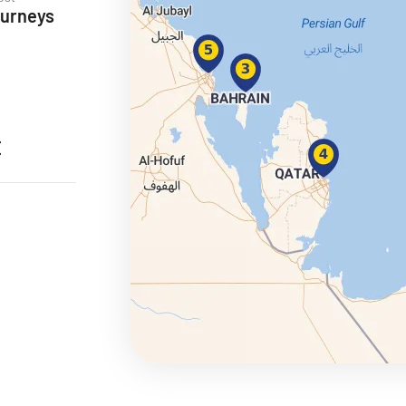
ourneys
ie
E
a
ra a Maroko