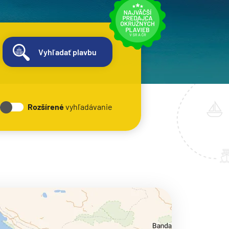
Vyhľadať plavbu
Rozšírené
vyhľadávanie