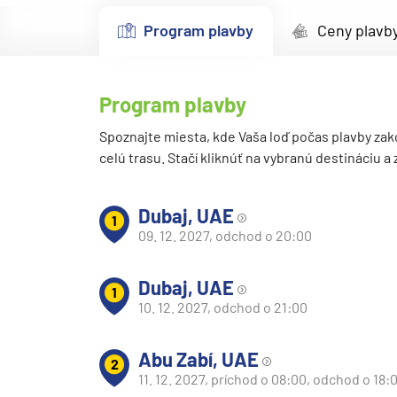
Kanárske ostrovy a Ma
Program plavby
Ceny plavb
Karibik a Stredná Ameri
Bahamy
Program plavby
Bermudy
Južný Karibik
Spoznajte miesta, kde Vaša loď počas plavby zak
celú trasu. Stačí kliknúť na vybranú destináciu a
Kalifornia a Mexiko
Karibik a Stredná Ame
Dubaj, UAE
1
Východný Karibik
09. 12. 2027, odchod o 20:00
Západný Karibik
Dubaj, UAE
Severná Amerika
1
10. 12. 2027, odchod o 21:00
Aljaška
Kanada a Nové Anglick
Abu Zabí, UAE
2
Západné pobrežie USA
11. 12. 2027, príchod o 08:00, odchod o 18: