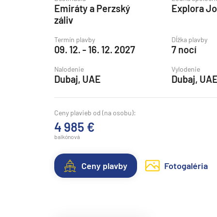
Emiráty a Perzský
Explora J
Grónsko
záliv
Island
Termín plavby
Dĺžka plavby
Nórske fjordy
09. 12. - 16. 12. 2027
7 nocí
Nórske fjordy a Pobalt
Nalodenie
Vylodenie
Pobaltie
Dubaj, UAE
Dubaj, UA
Severná Európa
Severozápadná Európa
Ceny plavieb od (na osobu):
4 985 €
Britské ostrovy a Írsko
balkónová
Pobrežie Európy
Severozápadná Európ
Ceny plavby
Fotogaléria
Kanárske ostrovy, Madei
Azorské ostrovy
Kanárske ostrovy