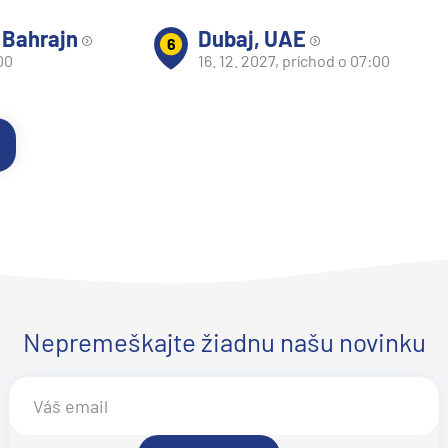
 Bahrajn
Dubaj, UAE
6
00
16. 12. 2027, príchod o 07:00
v
Nepremeškajte žiadnu našu novinku
d