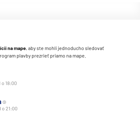
ícii na mape
, aby ste mohli jednoducho sledovať
ý program plavby prezrieť priamo na mape.
 o 18:00
a
d o 21:00