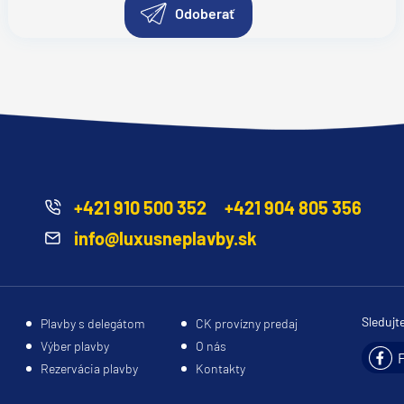
Odoberať
+421 910 500 352
+421 904 805 356
info@luxusneplavby.sk
Sledujt
Plavby s delegátom
CK provízny predaj
Výber plavby
O nás
Rezervácia plavby
Kontakty
segment