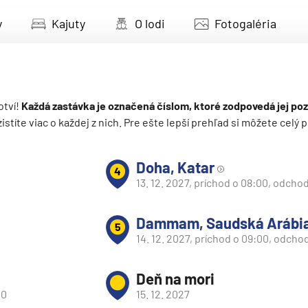
deira
y
Kajuty
O lodi
Fotogaléria
ka
otví!
Každá zastávka je označená číslom, ktoré zodpovedá jej poz
 zistíte viac o každej z nich. Pre ešte lepší prehľad si môžete cel
rika
Doha, Katar
4
13. 12. 2027, príchod o 08:00, odchod
Dammam, Saudská Arábi
5
14. 12. 2027, príchod o 09:00, odcho
o
Deň na mori
00
15. 12. 2027