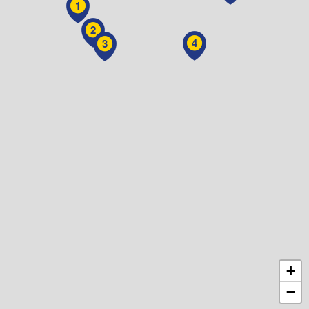
1
2
4
3
+
−