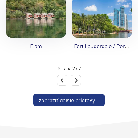
Flam
Fort Lauderdale / Port Everglades
Strana 2 / 7
Predchádzajúca strana
Nasledujúca strana
zobraziť ďalšie prístavy…