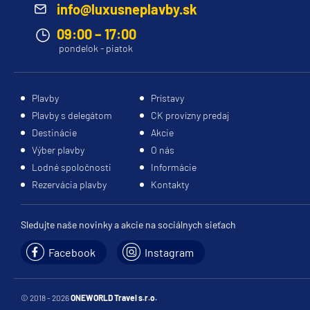
info@luxusneplavby.sk
09:00 – 17:00
pondelok - piatok
Plavby
Prístavy
Plavby s delegátom
CK provízny predaj
Destinácie
Akcie
Výber plavby
O nás
Lodné spoločnosti
Informácie
Rezervácia plavby
Kontakty
Sledujte naše novinky a akcie na sociálnych sieťach
Facebook
Instagram
© 2018 - 2026
ONEWORLD Travel s.r.o.