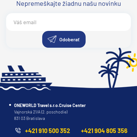
Nepremeškajte žiadnu našu novinku
Odoberať
ONEWORLD Travel s.r.o.Cruise Center
Vajnorská 21/A (2. poschodie)
831 03 Bratislava
+421 910 500 352
+421 904 805 356