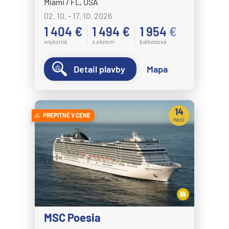
Miami / FL, USA
02. 10. - 17. 10. 2026
1 404 €
1 494 €
1 954 €
vnútorná
s oknom
balkónová
Detail plavby
Mapa
14
PREPITNÉ V CENE
nocí
MSC Poesia