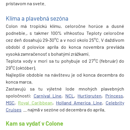
prístavom na svete.
Klíma a plavebná sezóna
Colon má tropickú klímu, celoročne horúce a dusné
podnebie., s takmer 100% vlhkosťou Teploty celoročne
cez deň dosahujú 29-30°C a v noci okolo 25°C. V daždivom
období d polovice apríla do konca novembra prevláda
vysoká zamračenosť s bohatými zrážkami.
Teplota vody v mori sa tu pohybuje od 27°C (február) do
29°C (október).
Najlepšie obdobie na návštevu je od konca decembra do
konca marca.
Zastavujú sa tu výletné lode mnohých plavebných
spoločností:
Carnival Line
,
NCL
,
Hurtigruten
,
Princess
,
MSC
,
Royal Caribbean
,
Holland America Line
,
Celebrity
Cruises
... najmä v sezóne od decembra do apríla.
Kam sa vydať v Colone