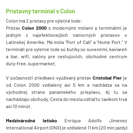
Prístavný terminál v Colon
Colon má 2 prístavy pre výletné lode:
Prístav
Colon 2000
s modernými mólami a terminálmi je
jedným z najefektívnejších námorných prístavov v
Latinskej Amerike. Má móla "Port of Call" a “Home Port.” V
termináli pre výletné lode sú butiky so suvenírmi, kaviareň
a bar, wifi, salóny pre cestujúcich, obchodné centrum
duty-free, supermarket.
V súčasnosti zriedkavo využívaný prístav
Cristobal Pier
je
od Colon 2000 vzdialený asi 5 km a nachádza sa na
východnej strane panamského prieplavu. Aj tu sa
nachádzajú obchody. Cesta do mesta odtiaľto taxíkom trvá
asi 10 minút.
Medzinárodné letisko
Enrique Adolfo Jiménez
International Airport (ONX) je vzdialené 11 km (20 min jazdy)