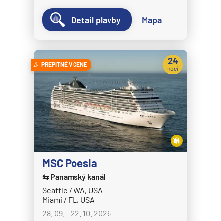
Detail plavby
Mapa
24
PREPITNÉ V CENE
nocí
MSC Poesia
⇆ Panamský kanál
Seattle / WA, USA
Miami / FL, USA
28. 09. - 22. 10. 2026