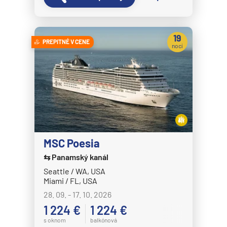
19
PREPITNÉ V CENE
nocí
MSC Poesia
⇆ Panamský kanál
Seattle / WA, USA
Miami / FL, USA
28. 09. - 17. 10. 2026
1 224 €
1 224 €
s oknom
balkónová