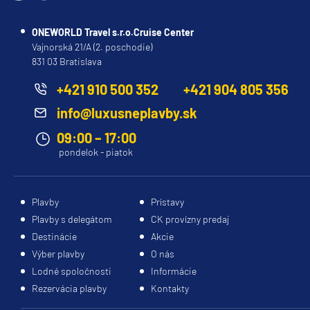
ONEWORLD Travel s.r.o.Cruise Center
Vajnorská 21/A (2. poschodie)
831 03 Bratislava
+421 910 500 352
+421 904 805 356
info@luxusneplavby.sk
09:00 – 17:00
pondelok - piatok
Plavby
Prístavy
Plavby s delegátom
CK provízny predaj
Destinácie
Akcie
Výber plavby
O nás
Lodné spoločnosti
Informácie
Rezervácia plavby
Kontakty