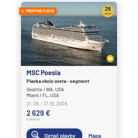
26
PREPITNÉ V CENE
nocí
MSC Poesia
Plavba okolo sveta - segment
Seattle / WA, USA
Miami / FL, USA
21. 09. - 17. 10. 2026
2 629 €
s oknom
Detail plavby
Mapa