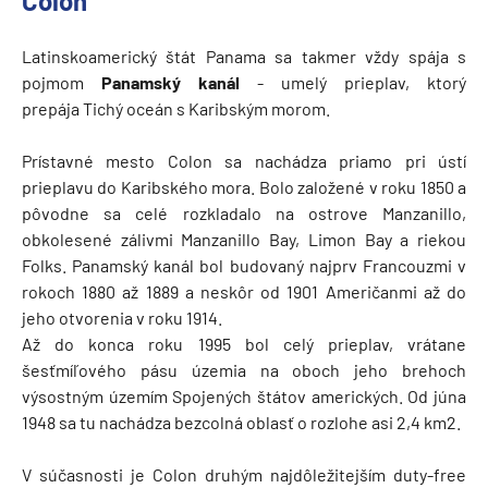
Colon
Latinskoamerický štát Panama sa takmer vždy spája s
pojmom
Panamský kanál
- umelý prieplav, ktorý
prepája Tichý oceán s Karibským morom.
Prístavné mesto Colon sa nachádza priamo pri ústí
prieplavu do Karibského mora. Bolo založené v roku 1850 a
pôvodne sa celé rozkladalo na ostrove Manzanillo,
obkolesené zálivmi Manzanillo Bay, Limon Bay a riekou
Folks. Panamský kanál bol budovaný najprv Francouzmi v
rokoch 1880 až 1889 a neskôr od 1901 Američanmi až do
jeho otvorenia v roku 1914.
Až do konca roku 1995 bol celý prieplav, vrátane
šesťmíľového pásu územia na oboch jeho brehoch
výsostným územím Spojených štátov amerických. Od júna
1948 sa tu nachádza bezcolná oblasť o rozlohe asi 2,4 km2.
V súčasnosti je Colon druhým najdôležitejším duty-free