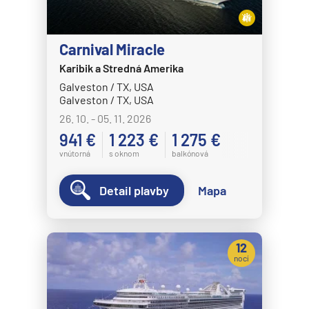
Carnival Miracle
Karibik a Stredná Amerika
Galveston / TX, USA
Galveston / TX, USA
26. 10. - 05. 11. 2026
941 €
1 223 €
1 275 €
vnútorná
s oknom
balkónová
Detail plavby
Mapa
12
nocí