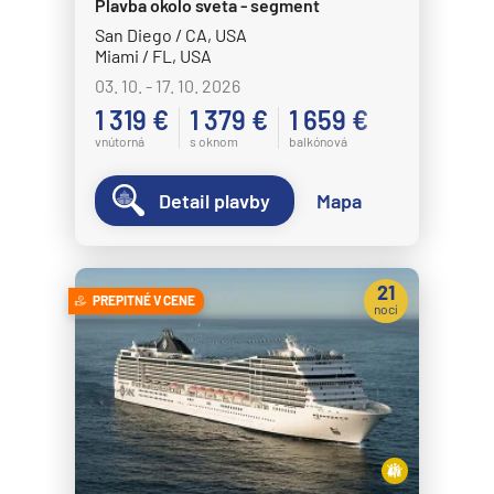
Plavba okolo sveta - segment
San Diego / CA, USA
Miami / FL, USA
03. 10. - 17. 10. 2026
1 319 €
1 379 €
1 659 €
vnútorná
s oknom
balkónová
Detail plavby
Mapa
21
PREPITNÉ V CENE
nocí