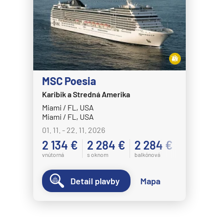
MSC Poesia
Karibik a Stredná Amerika
Miami / FL, USA
Miami / FL, USA
01. 11. - 22. 11. 2026
2 134 €
2 284 €
2 284 €
vnútorná
s oknom
balkónová
Detail plavby
Mapa