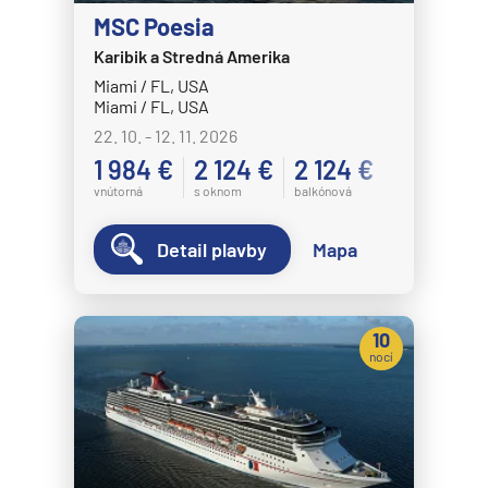
MSC Poesia
Karibik a Stredná Amerika
Miami / FL, USA
Miami / FL, USA
22. 10. - 12. 11. 2026
1 984 €
2 124 €
2 124 €
vnútorná
s oknom
balkónová
Detail plavby
Mapa
10
nocí