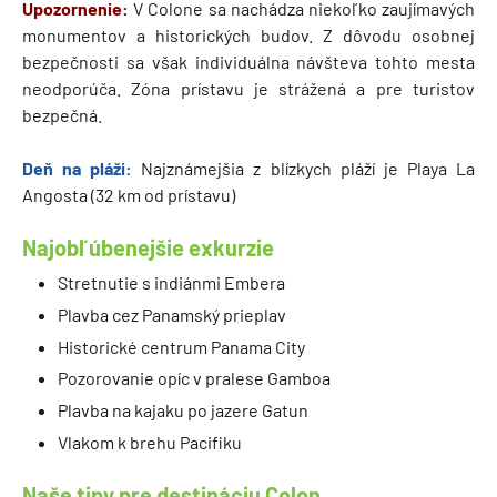
Upozornenie
:
V Colone sa nachádza niekoľko zaujímavých
monumentov a historických budov. Z dôvodu osobnej
bezpečnosti sa však individuálna návšteva tohto mesta
neodporúča. Zóna prístavu je strážená a pre turistov
bezpečná.
Deň na pláži:
Najznámejšia z blízkych pláží je Playa La
Angosta (32 km od prístavu)
Najobľúbenejšie exkurzie
Stretnutie s indiánmi Embera
Plavba cez Panamský prieplav
Historické centrum Panama City
Pozorovanie opíc v pralese Gamboa
Plavba na kajaku po jazere Gatun
Vlakom k brehu Pacifiku
Naše tipy pre destináciu Colon