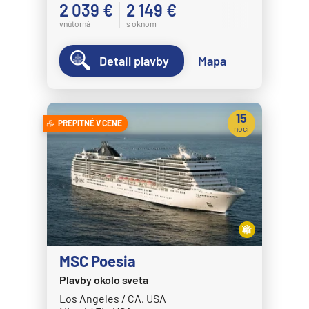
2 039 €
2 149 €
vnútorná
s oknom
Detail plavby
Mapa
15
PREPITNÉ V CENE
nocí
MSC Poesia
Plavby okolo sveta
Los Angeles / CA, USA