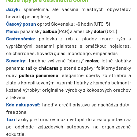
Jazyk
:
španielčina, ale väčšina miestnych obyvateľov
hovorí aj po anglicky.
Časový posun
oproti Slovensku: -6 hodín (UTC−5)
Mena:
panamský
balboa
(PAB) a americký
dolár
(USD)
Gastronómia
:
polievka z rýb a plodov mora; ryža s
vyprážanými banánmi plaintans s omáčkou; hojaldres,
chicharrones, hovädzí guláš, mondongo, empanadas.
Suveníry:
farebne vyšívané "obrazy"
molas
; letné klobúky
panama; tašky
chácaras
pletené z agávy; folklórny ženský
odev
pollera panameña
; elegantné šperky zo striebra a
zlata s komplikovanými vzormi; figúrky z kameňa belmont;
kožené výrobky; originálne výrobky z kokosových orechov
a tekvice.
Kde nakupovať:
hneď v areáli prístavu sa nachádza duty-
free zóna.
Taxi
taxíky pre turistov môžu vstúpiť do areálu prístavu až
po odchode zájazdových autobusov na organizované
exkurzie.