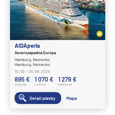
AIDAperla
Severozápadná Európa
Hamburg, Nemecko
Hamburg, Nemecko
19. 09. - 26. 09. 2026
895 €
1 070 €
1 279 €
vnútorná
s oknom
balkónová
Detail plavby
Mapa