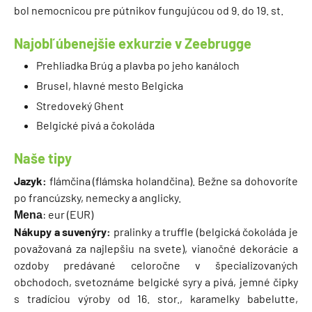
bol nemocnicou pre pútnikov fungujúcou od 9. do 19. st.
Najobľúbenejšie exkurzie v Zeebrugge
Prehliadka Brúg a plavba po jeho kanáloch
Brusel, hlavné mesto Belgicka
Stredoveký Ghent
Belgické pivá a čokoláda
Naše tipy
Jazyk:
flámčina (flámska holandčina). Bežne sa dohovoríte
po francúzsky, nemecky a anglicky.
: eur (EUR)
Mena
Nákupy a suvenýry:
pralinky a truffle (belgická čokoláda je
považovaná za najlepšiu na svete), vianočné dekorácie a
ozdoby predávané celoročne v špecializovaných
obchodoch, svetoznáme belgické syry a pivá, jemné čipky
s tradíciou výroby od 16. stor., karamelky babelutte,