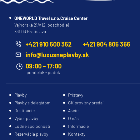
ONEWORLD Travel s.r.o.Cruise Center
Vajnorská 21/A (2. poschodie)
831 03 Bratislava
+421 910 500 352
+421 904 805 356
info@luxusneplavby.sk
09:00 – 17:00
pondelok - piatok
Plavby
Prístavy
Plavby s delegátom
CK provízny predaj
Destinácie
Akcie
Výber plavby
O nás
Lodné spoločnosti
Informácie
Rezervácia plavby
Kontakty