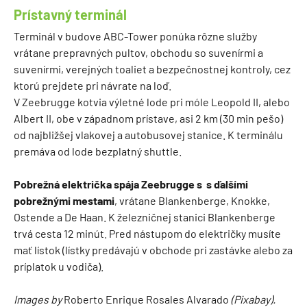
Prístavný terminál
Terminál v budove ABC-Tower ponúka rôzne služby
vrátane prepravných pultov, obchodu so suvenírmi a
suvenírmi, verejných toaliet a bezpečnostnej kontroly, cez
ktorú prejdete pri návrate na loď.
V Zeebrugge kotvia výletné lode pri móle Leopold II, alebo
Albert II, obe v západnom prístave, asi 2 km (30 min pešo)
od najbližšej vlakovej a autobusovej stanice. K terminálu
premáva od lode bezplatný shuttle.
Pobrežná električka spája Zeebrugge s s ďalšími
pobrežnými mestami
, vrátane Blankenberge, Knokke,
Ostende a De Haan. K železničnej stanici Blankenberge
trvá cesta 12 minút. Pred nástupom do električky musíte
mať lístok (lístky predávajú v obchode pri zastávke alebo za
príplatok u vodiča).
Images by
Roberto Enrique Rosales Alvarado
(Pixabay).