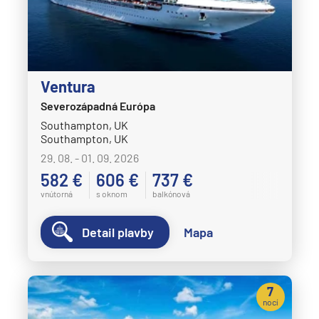
Ventura
Severozápadná Európa
Southampton, UK
Southampton, UK
29. 08. - 01. 09. 2026
582 €
606 €
737 €
vnútorná
s oknom
balkónová
Detail plavby
Mapa
7
nocí