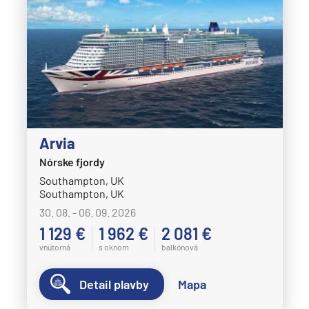
Arvia
Nórske fjordy
Southampton, UK
Southampton, UK
30. 08. - 06. 09. 2026
1 129 €
1 962 €
2 081 €
vnútorná
s oknom
balkónová
Detail plavby
Mapa