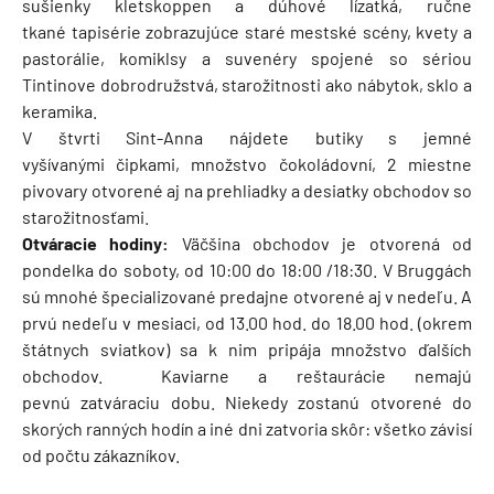
sušienky kletskoppen a dúhové lízatká, ručne
tkané tapisérie zobrazujúce staré mestské scény, kvety a
pastorálie, komiklsy a suvenéry spojené so sériou
Tintinove dobrodružstvá, starožitnosti ako nábytok, sklo a
keramika.
V štvrti Sint-Anna nájdete butiky s jemné
vyšívanými čipkami, množstvo čokoládovní, 2 miestne
pivovary otvorené aj na prehliadky a desiatky obchodov so
starožitnosťami.
Otváracie hodiny:
Väčšina obchodov je otvorená od
pondelka do soboty, od 10:00 do 18:00 /18:30. V Bruggách
sú mnohé špecializované predajne otvorené aj v nedeľu. A
prvú nedeľu v mesiaci, od 13.00 hod. do 18.00 hod. (okrem
štátnych sviatkov) sa k nim pripája množstvo ďalších
obchodov. Kaviarne a reštaurácie nemajú
pevnú zatváraciu dobu. Niekedy zostanú otvorené do
skorých ranných hodín a iné dni zatvoria skôr: všetko závisí
od počtu zákazníkov.