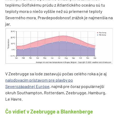
teplému Golfskému prúdu z Atlantického oceánu sú tu
teploty mora o niečo vyššie než sú priemerné teploty
Severného mora. Pravdepodobnosť zrážok je najmenšia na
jar.
V Zeebrugge sa lode zastavujú počas celého roka a je aj
naloďovacím prístavom pre plavby po
Severozápadnej Európe
, najmä pre čoraz populárnejší
okruh Southampton, Rotterdam, Zeebrugge, Hamburg,
Le Havre.
Čo vidieť v Zeebrugge a Blankenberge