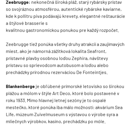
Zeebrugge:
nekonečná široká pláž, starý rybársky prístav
so svojráznou atmosférou, autentické rybárske kaviarne,
kde k pollitru piva podávajú krevety, elegantné reštaurácie
a štýlové brasserie s
kvalitnou gastronomickou ponukou pre každý rozpočet.
Zeebrugge tiež ponúka všetky druhy atrakcií a zaujímavých
miest, ako je námorná zážitková lokalita Seafront,
prístavné plavby osobnou loďou Zephira, návštevy
prístavu so sprievodcom autobusom a loďou alebo
prechádzky prírodnou rezerváciou De Fonteintjes.
Blankenberge
je obľúbené prímorské letovisko so širokou
plážou a mólom v štýle Art Deco, ktoré bolo postavené v
roku 1933. Mimo hlavnej letnej sezóny je to ospalé
mestečko, ktoré ponúka iba málo možností: akvárium Sea
Life, múzeum Zuivelmuseum s výstavou o výrobe syra a
mliečnych výrobkov, kasíno, prechádzku po móle.