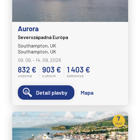
Aurora
Severozápadná Európa
Southampton, UK
Southampton, UK
09. 09. - 14. 09. 2026
832 €
903 €
1 403 €
vnútorná
s oknom
balkónová
Detail plavby
Mapa
7
nocí