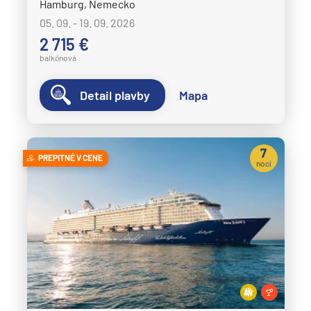
Hamburg, Nemecko
05. 09. - 19. 09. 2026
2 715 €
balkónová
Detail plavby
Mapa
7
PREPITNÉ V CENE
nocí