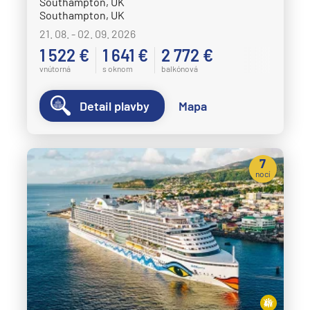
Southampton, UK
Southampton, UK
21. 08. - 02. 09. 2026
1 522 €
1 641 €
2 772 €
vnútorná
s oknom
balkónová
Detail plavby
Mapa
7
nocí