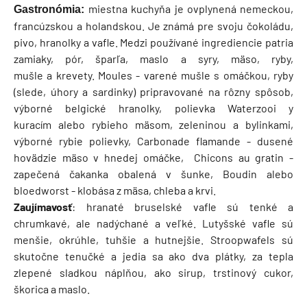
miestna kuchyňa je ovplynená nemeckou,
Gastronómia:
francúzskou a holandskou. Je známá pre svoju čokoládu,
pivo, hranolky a vafle. Medzi používané ingrediencie patria
zamiaky, pór, šparľa, maslo a syry, mäso, ryby,
mušle a krevety. Moules - varené mušle s omáčkou, ryby
(slede, úhory a sardinky) pripravované na rôzny spôsob,
výborné belgické hranolky, polievka Waterzooi y
kuracím alebo rybieho mäsom, zeleninou a bylinkami,
výborné rybie polievky, Carbonade flamande - dusené
hovädzie mäso v hnedej omáčke, Chicons au gratin -
zapečená čakanka obalená v šunke, Boudin alebo
bloedworst - klobása z mäsa, chleba a krvi.
Zaujímavosť
: hranaté bruselské vafle sú tenké a
chrumkavé, ale nadýchané a veľké. Lutyšské vafle sú
menšie, okrúhle, tuhšie a hutnejšie. Stroopwafels sú
skutočne tenučké a jedia sa ako dva plátky, za tepla
zlepené sladkou náplňou, ako sirup, trstinový cukor,
škorica a maslo.