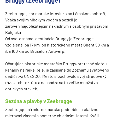
Bruggy (Zeebrugge)
Zeebrugge je prímorské letovisko na flámskom pobreží.
Vďaka svojim hlbokým vodám a pozícii je
zároveň najdôležitejším nákladným a osobným prístavom
Belgicka.
Od svetoznámej destinácie Bruggy je Zeebrugge
vzdialené iba 17 km, od historického mesta Ghent 50 km a
iba 100 km od Bruselu a Antwerp.
Očarujúce historické mestečko Bruggy, pretkané sieťou
kanálov na rieke Reie, je zapísané do Zoznamu svetového
dedičstva UNESCO. Mesto si zachovalo svoj stredoveký
ráz a architektúru a nachádza sa tu veľké množstvo
gotických stavieb.
Sezóna a plavby v Zeebrugge
Zeebrugge má mierne morské podnebie s relatívne
miernymi zimami a pomerne chladnými letami. Kvôli