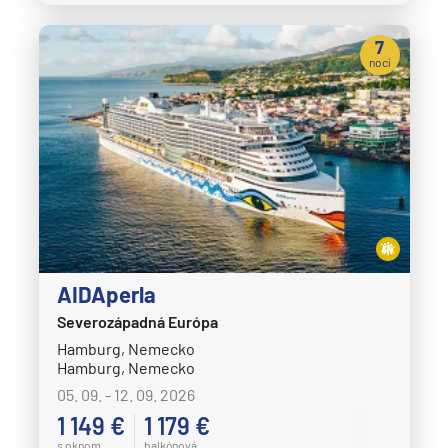
7
nocí
AIDAperla
Severozápadná Európa
Hamburg, Nemecko
Hamburg, Nemecko
05. 09. - 12. 09. 2026
1 149 €
1 179 €
s oknom
balkónová