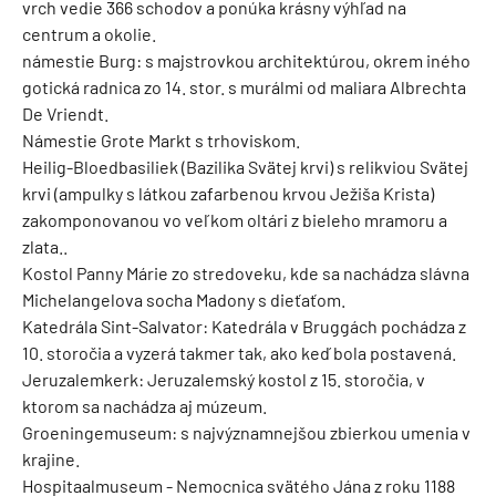
vrch vedie 366 schodov a ponúka krásny výhľad na
centrum a okolie.
námestie Burg: s majstrovkou architektúrou, okrem iného
gotická radnica zo 14. stor. s murálmi od maliara Albrechta
De Vriendt.
Námestie Grote Markt s trhoviskom.
Heilig-Bloedbasiliek (Bazilika Svätej krvi) s relikviou Svätej
krvi (ampulky s látkou zafarbenou krvou Ježiša Krista)
zakomponovanou vo veľkom oltári z bieleho mramoru a
zlata..
Kostol Panny Márie zo stredoveku, kde sa nachádza slávna
Michelangelova socha Madony s dieťaťom.
Katedrála Sint-Salvator: Katedrála v Bruggách pochádza z
10. storočia a vyzerá takmer tak, ako keď bola postavená.
Jeruzalemkerk: Jeruzalemský kostol z 15. storočia, v
ktorom sa nachádza aj múzeum.
Groeningemuseum: s najvýznamnejšou zbierkou umenia v
krajine.
Hospitaalmuseum - Nemocnica svätého Jána z roku 1188