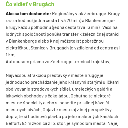
Čo vidieť v Brugách
Ako sa tam dostanete:
Regionálny vlak Zeebrugge-Brugy
raz za hodinu (jedna cesta trvá 20 min) a Blankenberge-
Brugy každú polhodinu (jedna cesta trvá 13 min). Väčšina
lodných spoločností ponúka transfer k železničnej stanici
v Blankenberge alebo k nej môžete ísť pobrežnou
električkou. Stanica v Bruggách je vzdialená od centra asi
1 km.
Autobusom priamo zo Zeebrugge terminál trajektov.
Najväčšou atrakciou prestávky v meste Bruggy je
jednoducho prechádzanie jeho krásnymi starými uličkami,
obdivovanie stredovekých sídiel, umeleckých galérií a
lákavých obchodov s čokoládou. Ochutnajte niektoré
miestne špeciality alebo si posedte pri silnej káve či
miestnych pivách. Objavte mesto aj z inej perspektívy -
doprajte si hodinovú plavbu po jeho malebných kanáloch
Belfort: 83 m zvonica z 13. stor. je symbolom mesta. Na jej