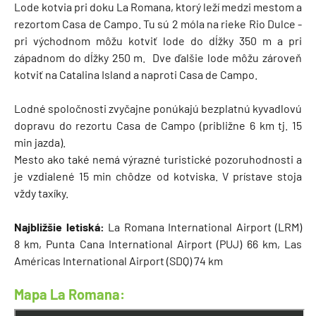
Lode kotvia pri doku La Romana, ktorý leží medzi mestom a
rezortom Casa de Campo. Tu sú 2 móla na rieke Rio Dulce -
pri východnom môžu kotviť lode do dĺžky 350 m a pri
západnom do dĺžky 250 m. Dve ďalšie lode môžu zároveň
kotviť na Catalina Island a naproti Casa de Campo.
Lodné spoločnosti zvyčajne ponúkajú bezplatnú kyvadlovú
dopravu do rezortu Casa de Campo (približne 6 km tj. 15
min jazda).
Mesto ako také nemá výrazné turistické pozoruhodnosti a
je vzdialené 15 min chôdze od kotviska. V prístave stoja
vždy taxíky.
Najbližšie letiská:
La Romana International Airport (LRM)
8 km, Punta Cana International Airport (PUJ) 66 km, Las
Américas International Airport (SDQ) 74 km
Mapa La Romana: