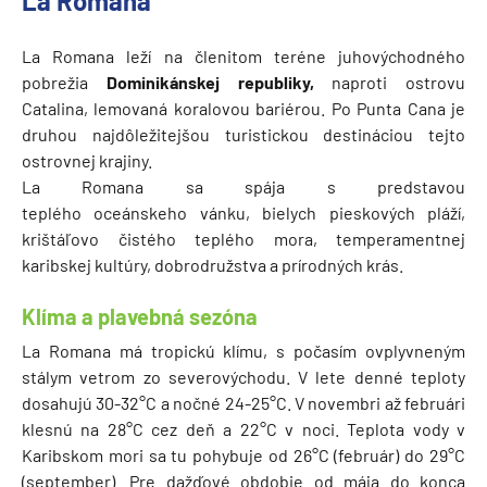
La Romana
La Romana leží na členitom teréne juhovýchodného
pobrežia
Dominikánskej republiky,
naproti ostrovu
Catalina, lemovaná koralovou bariérou. Po Punta Cana je
druhou najdôležitejšou turistickou destináciou tejto
ostrovnej krajiny.
La Romana sa spája s predstavou
teplého oceánskeho vánku, bielych pieskových pláží,
krištáľovo čistého teplého mora, temperamentnej
karibskej kultúry, dobrodružstva a prírodných krás.
Klíma a plavebná sezóna
La Romana má tropickú klímu, s počasím ovplyvneným
stálym vetrom zo severovýchodu. V lete denné teploty
dosahujú 30-32°C a nočné 24-25°C. V novembri až februári
klesnú na 28°C cez deň a 22°C v noci. Teplota vody v
Karibskom mori sa tu pohybuje od 26°C (február) do 29°C
(september). Pre dažďové obdobie od mája do konca