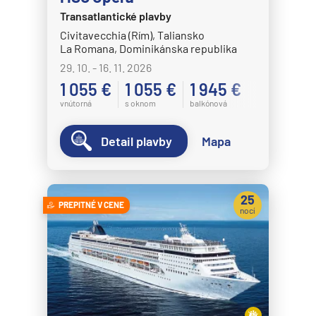
Transatlantické plavby
Civitavecchia (Rím), Taliansko
La Romana, Dominikánska republika
29. 10. - 16. 11. 2026
1 055 €
1 055 €
1 945 €
vnútorná
s oknom
balkónová
Detail plavby
Mapa
25
PREPITNÉ V CENE
nocí