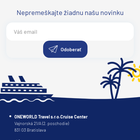
Nepremeškajte žiadnu našu novinku
Odoberať
ONEWORLD Travel s.r.o.Cruise Center
Vajnorská 21/A (2. poschodie)
831 03 Bratislava