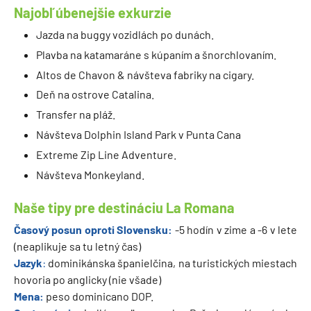
Najobľúbenejšie exkurzie
Jazda na buggy vozidlách po dunách.
Plavba na katamaráne s kúpaním a šnorchlovaním.
Altos de Chavon & návšteva fabriky na cigary.
Deň na ostrove Catalina.
Transfer na pláž.
Návšteva Dolphin Island Park v Punta Cana
Extreme Zip Line Adventure.
Návšteva Monkeyland.
Naše tipy pre destináciu La Romana
Časový posun oproti Slovensku:
-5 hodín v zime a -6 v lete
(neaplikuje sa tu letný čas)
Jazyk
:
dominikánska španielčina, na turistických miestach
hovoria po anglicky (nie všade)
Mena:
peso dominicano DOP.