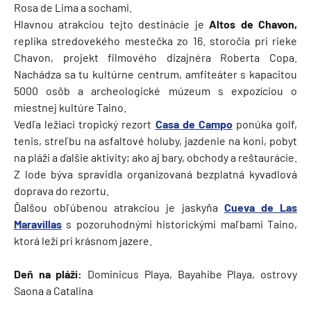
Rosa de Lima a sochami.
Hlavnou atrakciou tejto destinácie je
Altos de Chavon,
replika stredovekého mestečka zo 16. storočia pri rieke
Chavon, projekt filmového dizajnéra Roberta Copa.
Nachádza sa tu kultúrne centrum, amfiteáter s kapacitou
5000 osôb a archeologické múzeum s expozíciou o
miestnej kultúre Taino.
Vedľa ležiaci tropický rezort
Casa de Campo
ponúka golf,
tenis, streľbu na asfaltové holuby, jazdenie na koni, pobyt
na pláži a ďalšie aktivity; ako aj bary, obchody a reštaurácie.
Z lode býva spravidla organizovaná bezplatná kyvadlová
doprava do rezortu.
Ďalšou obľúbenou atrakciou je jaskyňa
Cueva de Las
Maravillas
s pozoruhodnými historickými maľbami Taino,
ktorá leží pri krásnom jazere.
Deň na pláži:
Dominicus Playa, Bayahibe Playa, ostrovy
Saona a Catalina