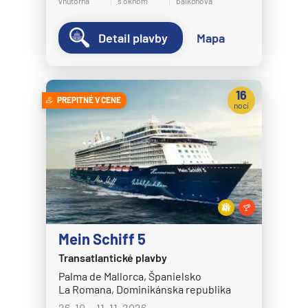
vnútorná
s oknom
balkónová
Detail plavby
Mapa
16
PREPITNÉ V CENE
nocí
Mein Schiff 5
Transatlantické plavby
Palma de Mallorca, Španielsko
La Romana, Dominikánska republika
26. 10. - 11. 11. 2026