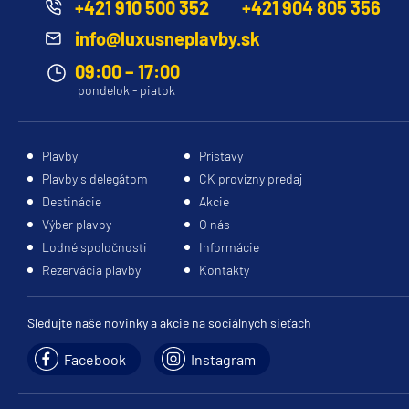
+421 910 500 352
+421 904 805 356
info@luxusneplavby.sk
09:00 – 17:00
pondelok - piatok
Plavby
Prístavy
Plavby s delegátom
CK provízny predaj
Destinácie
Akcie
Výber plavby
O nás
Lodné spoločnosti
Informácie
Rezervácia plavby
Kontakty
Sledujte naše novinky a akcie na sociálnych sieťach
Facebook
Instagram