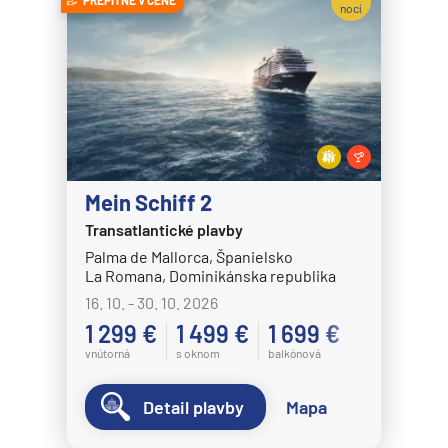
PREPITNÉ V CENE
nocí
Mein Schiff 2
Transatlantické plavby
Palma de Mallorca, Španielsko
La Romana, Dominikánska republika
16. 10. - 30. 10. 2026
1 299 €
1 499 €
1 699 €
vnútorná
s oknom
balkónová
Detail plavby
Mapa