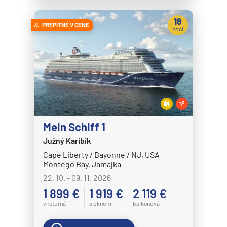
18
PREPITNÉ V CENE
nocí
Mein Schiff 1
Južný Karibik
Cape Liberty / Bayonne / NJ, USA
Montego Bay, Jamajka
22. 10. - 09. 11. 2026
1 899 €
1 919 €
2 119 €
vnútorná
s oknom
balkónová