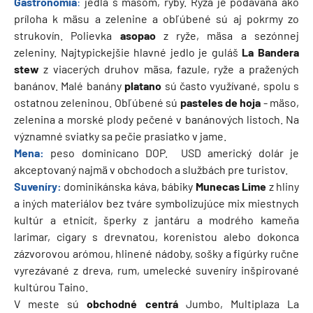
Gastronómia
:
jedlá s mäsom, ryby. Ryža je podávaná ako
príloha k mäsu a zelenine a obľúbené sú aj pokrmy zo
strukovín. Polievka
asopao
z ryže, mäsa a sezónnej
zeleniny. Najtypickejšie hlavné jedlo je guláš
La Bandera
stew
z viacerých druhov mäsa, fazule, ryže a pražených
banánov. Malé banány
platano
sú často využívané, spolu s
ostatnou zeleninou. Obľúbené sú
pasteles de hoja
- mäso,
zelenina a morské plody pečené v banánových listoch. Na
významné sviatky sa pečie prasiatko v jame.
Mena:
peso dominicano DOP. USD americký dolár je
akceptovaný najmä v obchodoch a službách pre turistov.
Suveníry:
dominikánska káva, bábiky
Munecas Lime
z hliny
a iných materiálov bez tváre symbolizujúce mix miestnych
kultúr a etnicít, šperky z jantáru a modrého kameňa
larimar, cigary s drevnatou, korenistou alebo dokonca
zázvorovou arómou, hlinené nádoby, sošky a figúrky ručne
vyrezávané z dreva, rum, umelecké suveníry inšpirované
kultúrou Taino.
V meste sú
obchodné centrá
Jumbo, Multiplaza La