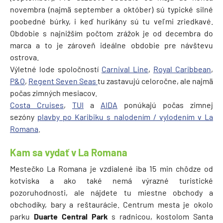
novembra (najmä september a október) sú typické silné
poobedné búrky, i keď hurikány sú tu veľmi zriedkavé.
Obdobie s najnižším počtom zrážok je od decembra do
marca a to je zároveň ideálne obdobie pre návštevu
ostrova.
Výletné lode spoločností
Carnival Line
,
Royal Caribbean
,
P&O
,
Regent Seven Seas
tu zastavujú celoročne, ale najmä
počas zimných mesiacov.
Costa Cruises
,
TUI
a
AIDA
ponúkajú počas zimnej
sezóny
plavby po Karibiku s nalodením / vylodením v La
Romana
.
Kam sa vydať v La Romana
Mestečko La Romana je vzdialené iba 15 min chôdze od
kotviska a ako také nemá výrazné turistické
pozoruhodnosti, ale nájdete tu miestne obchody a
obchodíky, bary a reštaurácie. Centrum mesta je okolo
parku
Duarte Central Park
s radnicou, kostolom Santa