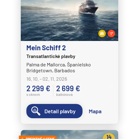
Mein Schiff 2
Transatlantické plavby
Palma de Mallorca, Španielsko
Bridgetown, Barbados
16. 10. - 02. 11. 2026
2 299 €
2 699 €
s oknom
balkónová
Detail plavby
Mapa
14