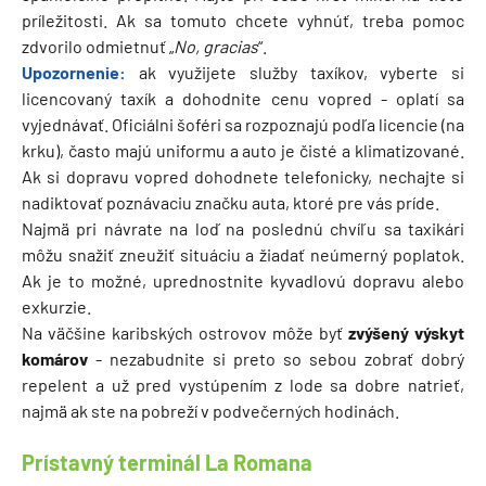
príležitosti. Ak sa tomuto chcete vyhnúť, treba pomoc
zdvorilo odmietnuť „
No, gracias
“.
Upozornenie:
ak využijete služby taxíkov, vyberte si
licencovaný taxík a dohodnite cenu vopred - oplatí sa
vyjednávať. Oficiálni šoféri sa rozpoznajú podľa licencie (na
krku), často majú uniformu a auto je čisté a klimatizované.
Ak si dopravu vopred dohodnete telefonicky, nechajte si
nadiktovať poznávaciu značku auta, ktoré pre vás príde.
Najmä pri návrate na loď na poslednú chvíľu sa taxikári
môžu snažiť zneužiť situáciu a žiadať neúmerný poplatok.
Ak je to možné, uprednostnite kyvadlovú dopravu alebo
exkurzie.
Na väčšine karibských ostrovov môže byť
zvýšený výskyt
komárov
- nezabudnite si preto so sebou zobrať dobrý
repelent a už pred vystúpením z lode sa dobre natrieť,
najmä ak ste na pobreží v podvečerných hodinách.
Prístavný terminál La Romana