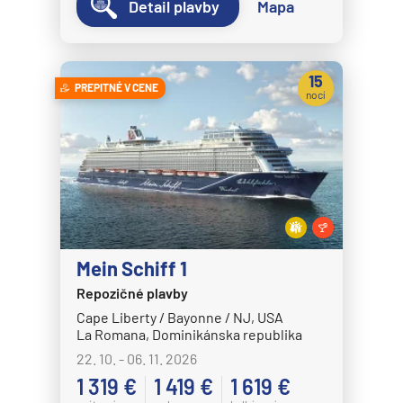
Detail plavby
Mapa
15
PREPITNÉ V CENE
nocí
Mein Schiff 1
Repozičné plavby
Cape Liberty / Bayonne / NJ, USA
La Romana, Dominikánska republika
22. 10. - 06. 11. 2026
1 319 €
1 419 €
1 619 €