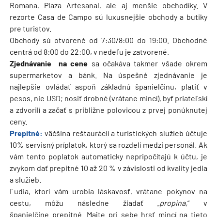
Romana, Plaza Artesanal, ale aj menšie obchodíky. V
rezorte Casa de Campo sú luxusnejšie obchody a butiky
pre turistov.
Obchody sú otvorené od 7:30/8:00 do 19:00. Obchodné
centrá od 8:00 do 22:00, v nedeľu je zatvorené.
Zjednávanie na cene
sa očakáva takmer všade okrem
supermarketov a bánk. Na úspešné zjednávanie je
najlepšie ovládať aspoň základnú španielčinu, platiť v
pesos, nie USD; nosiť drobné (vrátane mincí), byť priateľskí
a zdvorilí a začať s približne polovicou z prvej ponúknutej
ceny.
Prepitné:
väčšina reštaurácií a turistických služieb účtuje
10% servisný príplatok, ktorý sa rozdelí medzi personál. Ak
vám tento poplatok automaticky nepripočítajú k účtu, je
zvykom dať prepitné 10 až 20 % v závislosti od kvality jedla
a služieb.
Ľudia, ktorí vám urobia láskavosť, vrátane pokynov na
cestu, môžu následne žiadať „
propina,
“ v
španielčine prepitné. Majte pri sebe hrsť mincí na tieto