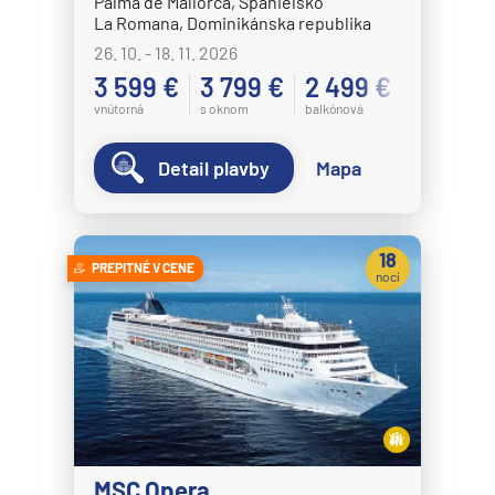
Palma de Mallorca, Španielsko
La Romana, Dominikánska republika
26. 10. - 18. 11. 2026
3 599 €
3 799 €
2 499 €
vnútorná
s oknom
balkónová
Detail plavby
Mapa
18
PREPITNÉ V CENE
nocí
MSC Opera