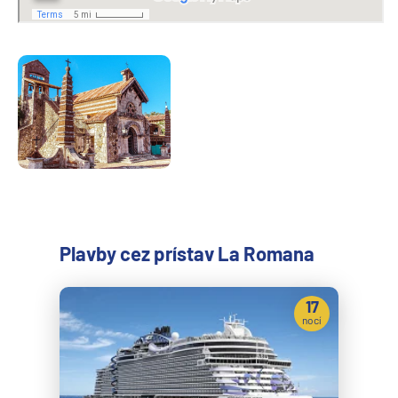
Plavby cez prístav La Romana
17
nocí