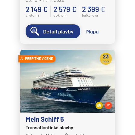
2 149 €
2 579 €
2 399 €
vnútorná
s oknom
balkónová
Detail plavby
Mapa
23
PREPITNÉ V CENE
nocí
Mein Schiff 5
Transatlantické plavby