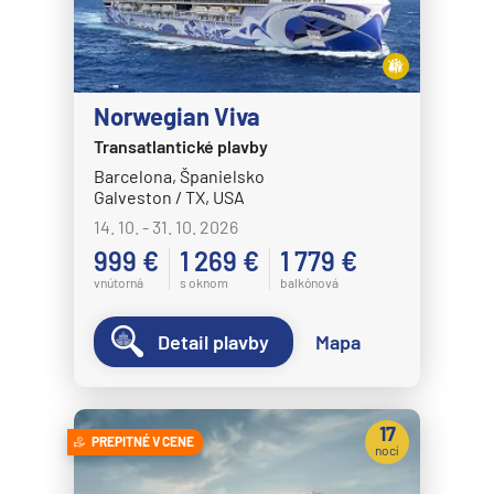
Norwegian Viva
Transatlantické plavby
Barcelona, Španielsko
Galveston / TX, USA
14. 10. - 31. 10. 2026
999 €
1 269 €
1 779 €
vnútorná
s oknom
balkónová
Detail plavby
Mapa
17
PREPITNÉ V CENE
nocí