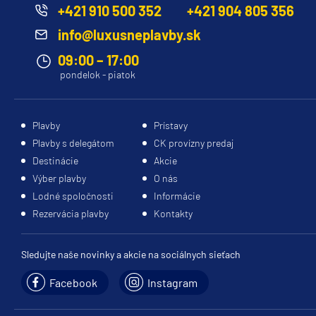
+421 910 500 352
+421 904 805 356
info@luxusneplavby.sk
09:00 – 17:00
pondelok - piatok
Plavby
Prístavy
Plavby s delegátom
CK provízny predaj
Destinácie
Akcie
Výber plavby
O nás
Lodné spoločnosti
Informácie
Rezervácia plavby
Kontakty
Sledujte naše novinky a akcie na sociálnych sieťach
Facebook
Instagram