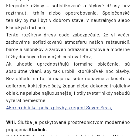
Elegantné džínsy = sofistikované a štýlové džínsy bez
roztrhnutí, trhlín alebo opotrebovania. Spoločenské
tenisky by mali byť v dobrom stave, v neutrálnych alebo
klasických farbách.
Tento rozšírený dress code zabezpečuje, že si večer
zachováme sofistikovanú atmosféru našich reštaurácií,
barov a salónikov a zároveň odrážame štýlové a moderné
túžby dnešných luxusných cestovateľov.
Ak uhostia uprednostňujú formálne oblečenie, sú
absolútne vítaní, aby tak urobili ktorúkoľvek noc plavby.
Bez ohľadu na to, či majú na sebe nohavice a košeľu s
golierom, koktejlové šaty, župan alebo dokonca trojdielny
oblek, na palube najluxusnejšej flotily sveta® nikdy nebudú
vyzerať nemiestne.
Ako sa obliekať počas plavby s regent Seven Seas.
Wifi:
Služba je poskytovaná prostredníctvom moderného
pripojenia
Starlink.