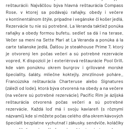
reštaurácií: Najväčšou býva hlavná reštaurácia Compass
Rose, v ktorej sa podávajú raňajky, obedy i večere
v kontinentálnom štýle, prípadne i vegánske či košer jedlá.
Rezervácie tu nie sú potrebné. La Veranda taktiež ponúka
raňajky a obedy formou bufetu, sedieť sa dá i na terase.
Večer sa mení na Sette Mari at La Veranda a ponúka á la
carte talianske jedlá. Ďalšou je steakhouse Prime 7, ktorý
je otvorený len počas večerí a sú potrebné rezervácie
vopred. K dispozícii je i exteriérová reštaurácie Pool Grill,
kde vám ponúknu okrem burgrov i grilované morské
špeciality, šaláty, mliečne koktejly, zmrzlinové poháre..
Francúzska reštaurácia Charteruse alebo Signatures
(záleží od lode), ktorá býva otvorená na obedy a na večere
(na večere sú potrebné rezervácie). Pacific Rim je ázijská
reštaurácia otvorená počas večerí a sú potrebné
rezervácie. Každá loď má i svoju kaviareň (s rôznymi
názvami), kde si môžete počas celého dňa okrem kávových
špecialít bezplatne vychutnať i zákusky, sendviče, koláčiky