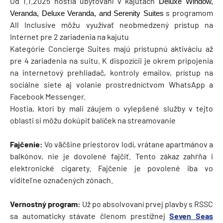
Od 1.1.2025 hostia ubytovaní v kajutách
Deluxe Window,
s programom
Veranda, Deluxe Veranda, and Serenity Suites
All Inclusive môžu využívať neobmedzený prístup na
Internet pre 2 zariadenia na kajutu
Kategórie Concierge Suites majú prístupnú aktiváciu až
pre 4 zariadenia na suitu. K dispozícii je okrem pripojenia
na internetový prehliadač, kontroly emailov, prístup na
sociálne siete aj volanie prostredníctvom WhatsApp a
Facebook Messenger.
Hostia, ktorí by mali záujem o vylepšené služby v tejto
oblasti si môžu dokúpiť balíček na streamovanie
Fajčenie:
Vo väčšine priestorov lodí, vrátane apartmánov a
balkónov, nie je dovolené fajčiť. Tento zákaz zahŕňa i
elektronické cigarety. Fajčenie je povolené iba vo
viditeľne označených zónach.
Vernostný program:
Už po absolvovaní prvej plavby s RSSC
sa automaticky stávate členom prestížnej
Seven Seas