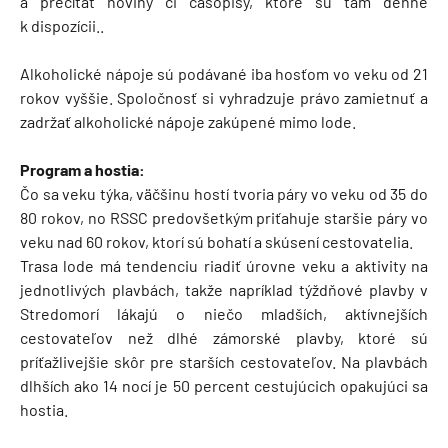
a prečítať noviny či časopisy, ktoré sú tam denne
k dispozícii..
Alkoholické nápoje sú podávané iba hosťom vo veku od 21
rokov vyššie. Spoločnosť si vyhradzuje právo zamietnuť a
zadržať alkoholické nápoje zakúpené mimo lode.
Program a hostia:
Čo sa veku týka, väčšinu hostí tvoria páry vo veku od 35 do
80 rokov, no RSSC predovšetkým priťahuje staršie páry vo
veku nad 60 rokov, ktorí sú bohatí a skúsení cestovatelia.
Trasa lode má tendenciu riadiť úrovne veku a aktivity na
jednotlivých plavbách, takže napríklad týždňové plavby v
Stredomorí lákajú o niečo mladších, aktívnejších
cestovateľov než dlhé zámorské plavby, ktoré sú
príťažlivejšie skôr pre starších cestovateľov. Na plavbách
dlhších ako 14 nocí je 50 percent cestujúcich opakujúci sa
hostia.