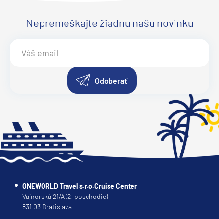
Nepremeškajte žiadnu našu novinku
Odoberať
ONEWORLD Travel s.r.o.Cruise Center
Vajnorská 21/A (2. poschodie)
831 03 Bratislava