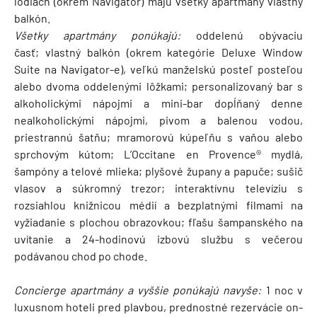
lodiach (okrem Navigator) majú všetky apartmány vlastný
balkón.
Všetky apartmány ponúkajú:
oddelenú obývaciu
časť; vlastný balkón (okrem kategórie Deluxe Window
Suite na Navigator-e), veľkú manželskú posteľ posteľou
alebo dvoma oddelenými lôžkami; personalizovaný bar s
alkoholickými nápojmi a mini-bar dopĺňaný denne
nealkoholickými nápojmi, pivom a balenou vodou,
priestrannú šatňu; mramorovú kúpeľňu s vaňou alebo
sprchovým kútom; L’Occitane en Provence® mydlá,
šampóny a telové mlieka; plyšové župany a papuče; sušič
vlasov a súkromný trezor; interaktívnu televíziu s
rozsiahlou knižnicou médií a bezplatnými filmami na
vyžiadanie s plochou obrazovkou; fľašu šampanského na
uvítanie a 24-hodinovú izbovú službu s večerou
podávanou chod po chode.
Concierge apartmány a vyššie ponúkajú navyše:
1 noc v
luxusnom hoteli pred plavbou, prednostné rezervácie on-