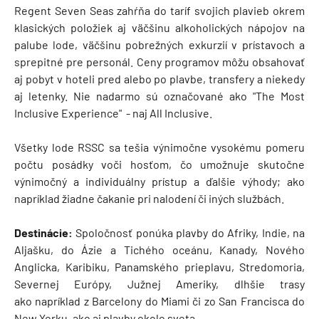
Regent Seven Seas zahŕňa do taríf svojich plavieb okrem
klasických položiek aj väčšinu alkoholických nápojov na
palube lode, väčšinu pobrežných exkurzií v prístavoch a
sprepitné pre personál. Ceny programov môžu obsahovať
aj pobyt v hoteli pred alebo po plavbe, transfery a niekedy
aj letenky. Nie nadarmo sú označované ako "The Most
Inclusive Experience" - naj All Inclusive.
Všetky lode RSSC sa tešia výnimočne vysokému pomeru
počtu posádky voči hosťom, čo umožnuje skutočne
výnimočný a individuálny prístup a ďalšie výhody; ako
napríklad žiadne čakanie pri nalodení či iných službách.
Destinácie:
Spoločnosť ponúka plavby do Afriky, Indie, na
Aljašku, do Ázie a Tichého oceánu, Kanady, Nového
Anglicka, Karibiku, Panamského prieplavu, Stredomoria,
Severnej Európy, Južnej Ameriky, dlhšie trasy
ako napríklad z Barcelony do Miami či zo San Francisca do
New Yorku, ako aj plavby okolo sveta.