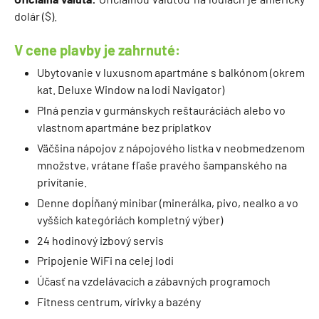
dolár ($).
V cene plavby je zahrnuté:
Ubytovanie v luxusnom apartmáne s balkónom (okrem
kat. Deluxe Window na lodi Navigator)
Plná penzia v gurmánskych reštauráciách alebo vo
vlastnom apartmáne bez príplatkov
Väčšina nápojov z nápojového lístka v neobmedzenom
množstve, vrátane fľaše pravého šampanského na
privítanie.
Denne dopĺňaný minibar (minerálka, pivo, nealko a vo
vyšších kategóriách kompletný výber)
24 hodinový izbový servis
Pripojenie WiFi na celej lodi
Účasť na vzdelávacích a zábavných programoch
Fitness centrum, vírivky a bazény