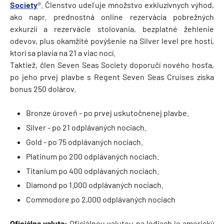
Society
®. Členstvo udeľuje množstvo exkluzívnych výhod,
ako napr. prednostná online rezervácia pobrežných
exkurzií a rezervácie stolovania, bezplatné žehlenie
odevov, plus okamžité povýšenie na Silver level pre hostí,
ktorí sa plavia na 21 a viac nocí.
Taktiež, člen Seven Seas Society doporučí nového hosťa,
po jeho prvej plavbe s Regent Seven Seas Cruises získa
bonus 250 dolárov.
Bronze úroveň - po prvej uskutočnenej plavbe.
Silver - po 21 odplávaných nociach.
Gold - po 75 odplávaných nociach.
Platinum po 200 odplávaných nociach.
Titanium po 400 odplávaných nociach.
Diamond po 1.000 odplávaných nociach.
Commodore po 2,000 odplávaných nociach
Oficiálna valuta:
Oficiálnou valutou na lodiach je americký