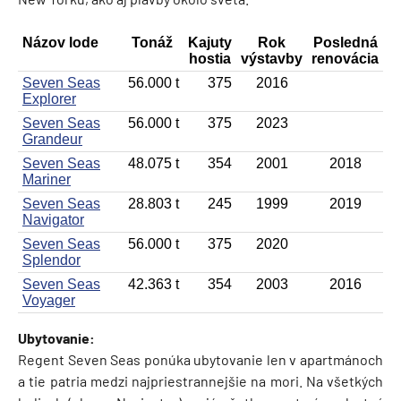
Názov lode
Tonáž
Kajuty
Rok
Posledná
hostia
výstavby
renovácia
Seven Seas
56.000 t
375
2016
Explorer
Seven Seas
56.000 t
375
2023
Grandeur
Seven Seas
48.075 t
354
2001
2018
Mariner
Seven Seas
28.803 t
245
1999
2019
Navigator
Seven Seas
56.000 t
375
2020
Splendor
Seven Seas
42.363 t
354
2003
2016
Voyager
Ubytovanie:
Regent Seven Seas ponúka ubytovanie len v apartmánoch
a tie patria medzi najpriestrannejšie na mori. Na všetkých