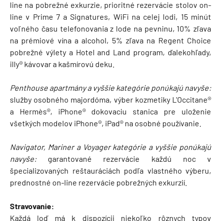
line na pobrežné exkurzie, prioritné rezervácie stolov on-
line v Prime 7 a Signatures, WiFi na celej lodi, 15 minút
voľného času telefonovania z lode na pevninu, 10% zľava
na prémiové vína a alcohol, 5% zľava na Regent Choice
pobrežné výlety a Hotel and Land program, ďalekohľady,
illy® kávovar a kašmírovú deku.
Penthouse apartmány a vyššie kategórie ponúkajú navyše:
služby osobného majordóma, výber kozmetiky L'Occitane®
a Hermès®, iPhone® dokovaciu stanica pre uloženie
všetkých modelov iPhone®, iPad® na osobné používanie.
Navigator, Mariner a Voyager kategórie a vyššie ponúkajú
navyše:
garantované rezervácie každú noc v
špecializovaných reštauráciách podľa vlastného výberu,
prednostné on-line rezervácie pobrežných exkurzií.
Stravovanie:
Každá loď má k dispozícii niekoľko rôznych typov