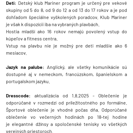
Deti:
Detský klub Mariner program je určený pre vekové
skupiny od 5 do 8, od 9 do 12 a od 13 do 17 rokov a je pod
dohľadom špeciálne vyškolených poradcov. Klub Mariner
je však k dispozícii iba na vybraných plavbách.
Hostia mladší ako 16 rokov nemajú povolený vstup do
kúpeľov a fitness centra.
Vstup na plavbu nie je možný pre deti mladšie ako 6
mesiacov.
Jazyk na palube:
Anglický, ale všetky komunikácie sú
dostupné aj v nemeckom, francúzskom, španielskom a
portugalskom jazyku.
Dresscode:
aktualizácia od 1.8.2025 -
Oblečenie je
odporúčané v rozmedzí od príležitostného po formálne.
Športové oblečenie je vhodné počas dňa. Odporúčané
oblečenie vo večerných hodinách po 18-tej hodine
je elegantné džínsy a spoločenské tenisky vo všetkých
verejných priestoroch.