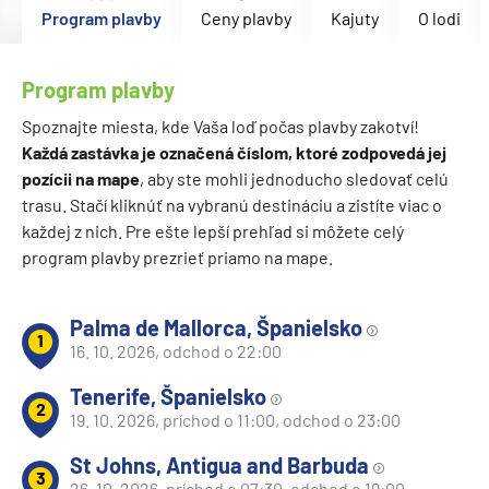
Program plavby
Ceny plavby
Kajuty
O lodi
Program plavby
Spoznajte miesta, kde Vaša loď počas plavby zakotví!
Každá zastávka je označená číslom, ktoré zodpovedá jej
pozícii na mape
, aby ste mohli jednoducho sledovať celú
trasu. Stačí kliknúť na vybranú destináciu a zistíte viac o
každej z nich. Pre ešte lepší prehľad si môžete celý
program plavby prezrieť priamo na mape.
Palma de Mallorca, Španielsko
1
16. 10. 2026, odchod o 22:00
Tenerife, Španielsko
2
19. 10. 2026, príchod o 11:00, odchod o 23:00
St Johns, Antigua and Barbuda
3
26. 10. 2026, príchod o 07:30, odchod o 19:00