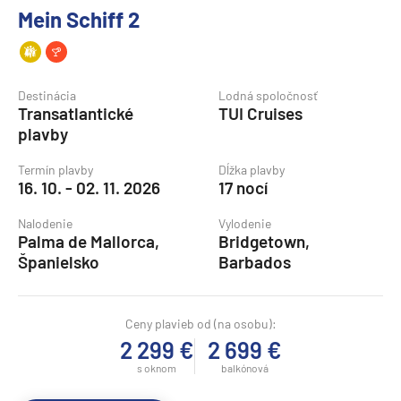
Mein Schiff 2
Destinácia
Lodná spoločnosť
Transatlantické
TUI Cruises
plavby
Termín plavby
Dĺžka plavby
16. 10. - 02. 11. 2026
17 nocí
Nalodenie
Vylodenie
Palma de Mallorca,
Bridgetown,
Španielsko
Barbados
Ceny plavieb od (na osobu):
2 299 €
2 699 €
s oknom
balkónová