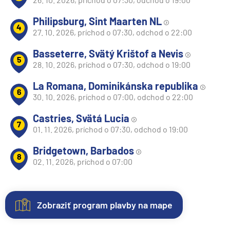
Philipsburg, Sint Maarten NL
4
27. 10. 2026, príchod o 07:30, odchod o 22:00
Basseterre, Svätý Krištof a Nevis
5
28. 10. 2026, príchod o 07:30, odchod o 19:00
La Romana, Dominikánska republika
6
30. 10. 2026, príchod o 07:00, odchod o 22:00
Castries, Svätá Lucia
7
01. 11. 2026, príchod o 07:30, odchod o 19:00
Bridgetown, Barbados
8
02. 11. 2026, príchod o 07:00
Zobraziť program plavby na mape
Nezáväzná
Kajuty
O
Fotogaléria