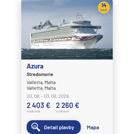
14
nocí
Azura
Stredomorie
Valletta, Malta
Valletta, Malta
20. 08. - 03. 09. 2026
2 403 €
2 260 €
vnútorná
s oknom
Detail plavby
Mapa