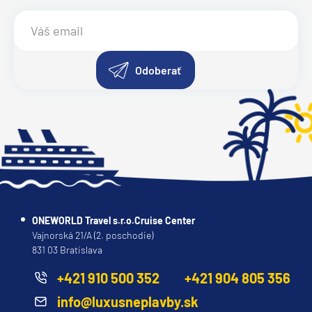
Odoberať
ONEWORLD Travel s.r.o.Cruise Center
Vajnorská 21/A (2. poschodie)
831 03 Bratislava
+421 910 500 352
+421 904 805 356
info@luxusneplavby.sk