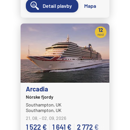
Detail plavby
Mapa
12
nocí
Arcadia
Nórske fjordy
Southampton, UK
Southampton, UK
21. 08. - 02. 09. 2026
1 522 €
1 641 €
2 772 €