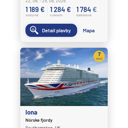
22. 08. - 29. 08. 2026
1 189 €
1 284 €
1 784 €
vnútorná
s oknom
balkónová
Detail plavby
Mapa
7
nocí
Iona
Nórske fjordy
Southampton, UK