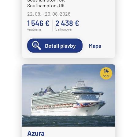
Southampton, UK
22. 08. - 29. 08. 2026
1 546 €
2 438 €
vnútorná
balkónová
Detail plavby
Mapa
14
nocí
Azura