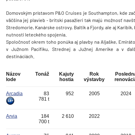
Domovským prístavom P&O Cruises je Southampton, kde zač
väčšina jej plavieb - britskí pasažieri tak majú možnosť navšt
Stredomorie, Kanárske ostrovy, Baltik a Fjordy, ale aj Karibik,
nutnosti leteckého spojenia.
Spoločnosť okrem toho ponúka aj plavby na Aljaške, Emiráto
v Južnom Pacifiku, Strednej a Južnej Amerike a v ďalš
destináciách.
Názov
Tonáž
Kajuty
Rok
Posledn
lode
hostia
výstavby
renováci
Arcadia
83
952
2005
2024
781 t
Arvia
184
2 610
2022
700 t