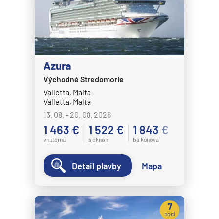
Azura
Východné Stredomorie
Valletta, Malta
Valletta, Malta
13. 08. - 20. 08. 2026
1 463 €
1 522 €
1 843 €
vnútorná
s oknom
balkónová
Detail plavby
Mapa
7
nocí