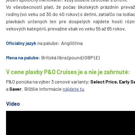
Vo všeobecnosti platí, že počas školských prázdnin prevaž
rodiny (vo veku od 30 do 40 rokov) s deťmi, zatiaľčo na lodia
plavbách určených len pre dospelých nájdete hostí rôzn
vekových kategórií, prevažne však vo veku 55 až 65 rokov.
Oficiálny jazyk
na palube: Angličtina
Mena na palube:
Britská libra (pound) GBP (£)
V cene plavby P&O Cruises je a nie je zahrnuté:
P&O ponúka na výber 3 cenové varianty:
Select Price, Early S
a
Saver
. Bližšie informácie
nájdete tu
Video