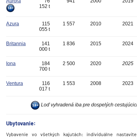
Aurora
76
941
2000
2019
152 t
Azura
115
1 557
2010
2021
055 t
Britannia
141
1 836
2015
2024
000 t
Iona
184
2 500
2020
2025
700 t
Ventura
116
1 553
2008
2023
017 t
Loď vyhradená iba pre dospelých cestujúcic
Ubytovanie:
Vybavenie vo všetkých kajutách: individuálne nastavite