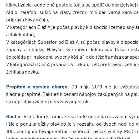
klimatizácia, oddelené postele (dajú sa spojiť do manželskej),
rádio, telefón, sušič na vlasy, trezor, minibar, varná kanvic
prípravu kávy a čaju.
V kategóriách E až A je počas plavby k dispozícii zemepisný a
a ďalekohľad.
V kategóriách Superior od D až A sú počas plavby k dispozíci
župany a šľapky. Navyše kvetinová dekorácia, fľaša sekt
čokoláda pri nalodení, ovocný kôš a 1 x do týždňa misa canape
V kategóriách C až A je vaňa s vírivkou, DVD prehrávač, žehlič
žehliaca doska.
Prepitné a service charge
: Od mája 2019 nie je vyžadov
žiadne prepitné. Taktiež k cenám nápojov zakúpených na pal
sa nepridáva žiaden servisný poplatok.
Hostia:
Vzhľadom k tomu, že sa lode od seba navzájom výra
líšia a ponuka dĺžky plavieb je v rozsahu od dvoch nocí do 
100, cestujúci bývajú veľmi rôznorodí, avšak všetky P&O m
jeden spoločný menovateľ: vždy budete cestovať s Britmi.