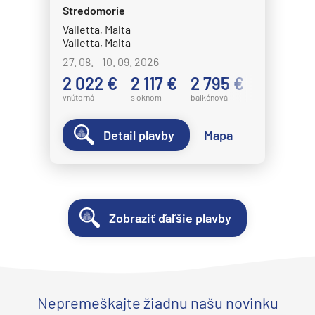
Stredomorie
Valletta, Malta
Valletta, Malta
27. 08. - 10. 09. 2026
2 022 €
2 117 €
2 795 €
vnútorná
s oknom
balkónová
Detail plavby
Mapa
Zobraziť ďaľšie plavby
Nepremeškajte žiadnu našu novinku