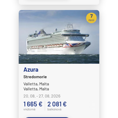
7
nocí
Azura
Stredomorie
Valletta, Malta
Valletta, Malta
20. 08. - 27. 08. 2026
1 665 €
2 081 €
vnútorná
balkónová