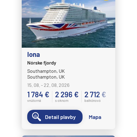
Iona
Nórske fjordy
Southampton, UK
Southampton, UK
15. 08. - 22. 08. 2026
1 784 €
2 296 €
2 712 €
vnútorná
s oknom
balkónová
Detail plavby
Mapa