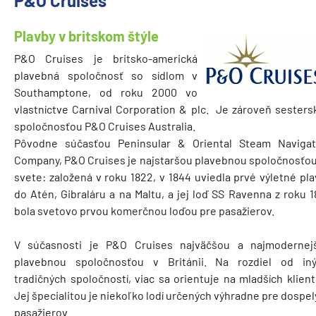
P&O Cruises
Plavby v britskom štýle
P&O Cruises je britsko-americká
plavebná spoločnosť so sídlom v
Southamptone, od roku 2000 vo
vlastníctve Carnival Corporation & plc. Je zároveň sesters
spoločnosťou P&O Cruises Australia.
Pôvodne súčasťou Peninsular & Oriental Steam Navigat
Company, P&O Cruises je najstaršou plavebnou spoločnosťou
svete: založená v roku 1822, v 1844 uviedla prvé výletné pl
do Atén, Gibraláru a na Maltu, a jej loď SS Ravenna z roku 
bola svetovo prvou komerčnou loďou pre pasažierov.
V súčasnosti je P&O Cruises najväčšou a najmodernej
plavebnou spoločnosťou v Británii. Na rozdiel od iný
tradičných spoločností, viac sa orientuje na mladších klien
Jej špecialitou je niekoľko lodí určených výhradne pre dospe
pasažierov.