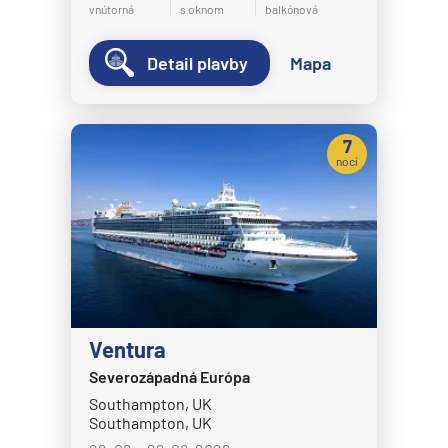
vnútorná
s oknom
balkónová
Detail plavby
Mapa
7
nocí
Ventura
Severozápadná Európa
Southampton, UK
Southampton, UK