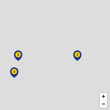
3
2
4
+
−