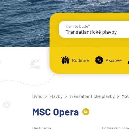
Kam to bude?
Transatlantické plavby
Destinácie
Príst
Rodinné
Akciové
Stredomorie
Stredomorie
Úvod
Plavby
Transatlantické plavby
Stredomorie a Portug
MSC
Východné Stredomori
MSC Opera
Západné Stredomorie
Severná Európa
Destinácia
Lodná spoločn