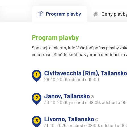
Kanárske ostrovy a Ma
Program plavby
Ceny plavb
Karibik a Stredná Ameri
Bahamy
Bermudy
Program plavby
Južný Karibik
Spoznajte miesta, kde Vaša loď počas plavby zak
Kalifornia a Mexiko
celú trasu. Stačí kliknúť na vybranú destináciu a
Karibik a Stredná Ame
Civitavecchia (Rím), Taliansko
Východný Karibik
1
29. 10. 2026, odchod o 19:00
Západný Karibik
Severná Amerika
Janov, Taliansko
2
Aljaška
30. 10. 2026, príchod o 08:00, odchod o 18
Kanada a Nové Anglick
Livorno, Taliansko
Západné pobrežie USA
3
31. 10. 2026, príchod o 08:00, odchod o 18: