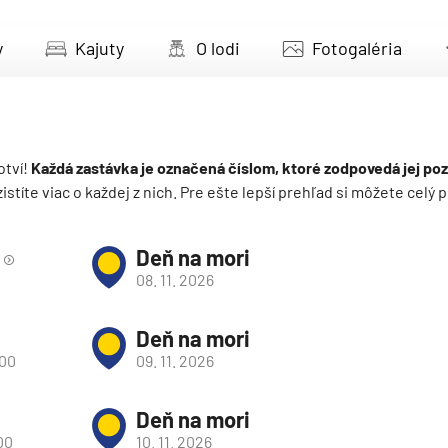
deira
y
Kajuty
O lodi
Fotogaléria
ka
otví!
Každá zastávka je označená číslom, ktoré zodpovedá jej poz
 zistíte viac o každej z nich. Pre ešte lepší prehľad si môžete cel
rika
Deň na mori
08. 11. 2026
Deň na mori
:00
09. 11. 2026
o
Deň na mori
00
10. 11. 2026