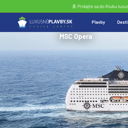
🚢 Pridajte sa do Klubu luxu
Plavby
Desti
MSC Opera
Vyhľadať