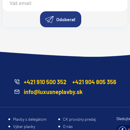
Odoberať
+421 910 500 352
+421 904 805 356
info@luxusneplavby.sk
Sledujt
Plavby s delegátom
CK provízny predaj
Výber plavby
O nás