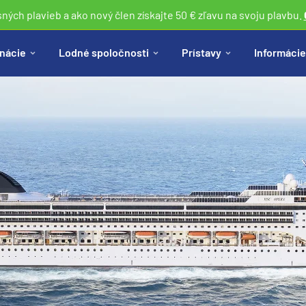
sných plavieb a ako nový člen získajte 50 € zľavu na svoju plavbu.
nácie
Lodné spoločnosti
Prístavy
Informácie