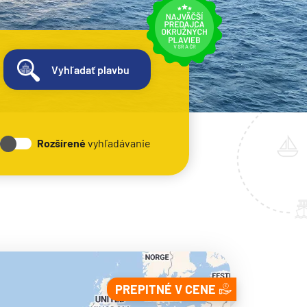
Vyhľadať plavbu
Rozšírené
vyhľadávanie
PREPITNÉ V CENE