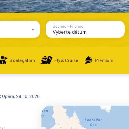
Odchod - Príchod
avy
S delegátom
Fly & Cruise
Prémium
alsko
 Opera, 29. 10. 2026
e
osť