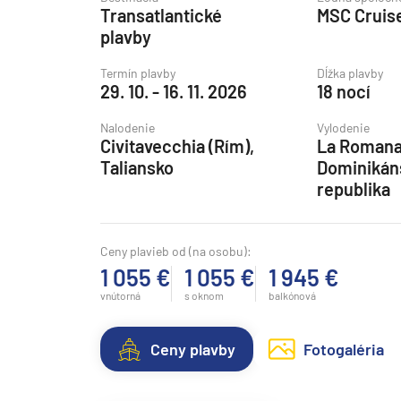
Transatlantické
MSC Cruis
Grónsko
plavby
Island
Termín plavby
Dĺžka plavby
Nórske fjordy
29. 10. - 16. 11. 2026
18 nocí
Nórske fjordy a Pobalt
Nalodenie
Vylodenie
Pobaltie
Civitavecchia (Rím),
La Romana
Taliansko
Dominikán
Severná Európa
republika
Severozápadná Európa
Britské ostrovy a Írsko
Ceny plavieb od (na osobu):
Pobrežie Európy
1 055 €
1 055 €
1 945 €
Severozápadná Európ
vnútorná
s oknom
balkónová
Kanárske ostrovy, Madei
Ceny plavby
Fotogaléria
Azorské ostrovy
Kanárske ostrovy