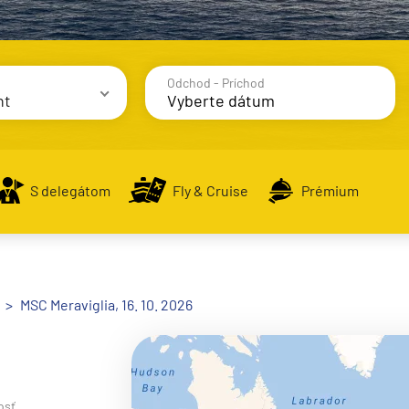
Odchod - Príchod
nt
avy
S delegátom
Fly & Cruise
Prémium
alsko
MSC Meraviglia, 16. 10. 2026
e
osť