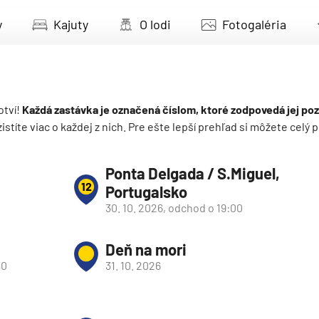
deira
y
Kajuty
O lodi
Fotogaléria
ka
otví!
Každá zastávka je označená číslom, ktoré zodpovedá jej poz
 zistíte viac o každej z nich. Pre ešte lepší prehľad si môžete cel
rika
Ponta Delgada / S.Miguel,
12
Portugalsko
30. 10. 2026, odchod o 19:00
Deň na mori
30
31. 10. 2026
o