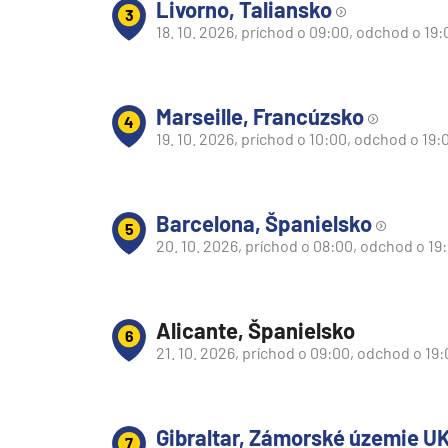
Livorno, Taliansko
Južná Amerika
3
18. 10. 2026, príchod o 09:00, odchod o 19:
Južná Amerika
Arabský polostrov
Červené more
Marseille, Francúzsko
4
19. 10. 2026, príchod o 10:00, odchod o 19:
Emiráty a Perzský záliv
Ázia
Ázia
Barcelona, Španielsko
5
20. 10. 2026, príchod o 08:00, odchod o 19
India
Japonsko
Juhovýchodná Ázia
Alicante, Španielsko
6
Austrália a Nový Zéland
21. 10. 2026, príchod o 09:00, odchod o 19
Austrália a Nový Zélan
Afrika a Indický oceán
Gibraltar, Zámorské územie U
7