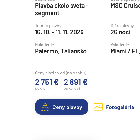
Plavba okolo sveta -
MSC Cruis
Grónsko
segment
Island
Termín plavby
Dĺžka plavby
Nórske fjordy
16. 10. - 11. 11. 2026
26 nocí
Nórske fjordy a Pobalt
Nalodenie
Vylodenie
Pobaltie
Palermo, Taliansko
Miami / FL
Severná Európa
Severozápadná Európa
Ceny plavieb od (na osobu):
2 751 €
2 891 €
Britské ostrovy a Írsko
s oknom
balkónová
Pobrežie Európy
Severozápadná Európ
Ceny plavby
Fotogaléria
Kanárske ostrovy, Madei
Azorské ostrovy
Kanárske ostrovy