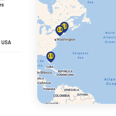
es
ie
, USA
a
ra a Maroko