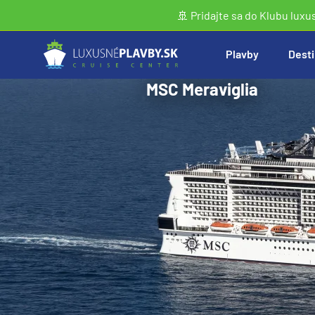
🚢 Pridajte sa do Klubu luxu
Plavby
Desti
MSC Meraviglia
Vyhľadať