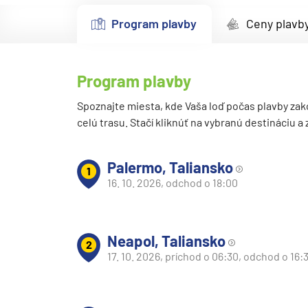
Kanárske ostrovy a Ma
Program plavby
Ceny plavb
Karibik a Stredná Ameri
Bahamy
Program plavby
Bermudy
Južný Karibik
Spoznajte miesta, kde Vaša loď počas plavby zak
celú trasu. Stačí kliknúť na vybranú destináciu a
Kalifornia a Mexiko
Karibik a Stredná Ame
Palermo, Taliansko
1
Východný Karibik
16. 10. 2026, odchod o 18:00
Západný Karibik
Severná Amerika
Neapol, Taliansko
2
Aljaška
17. 10. 2026, príchod o 06:30, odchod o 16:
Kanada a Nové Anglick
Západné pobrežie USA