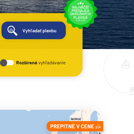
Vyhľadať plavbu
Rozšírené
vyhľadávanie
PREPITNÉ V CENE