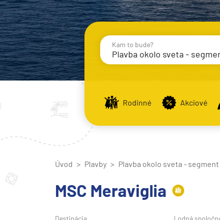
Kam to bude?
Plavba okolo sveta - segme
Destinácie
Príst
Rodinné
Akciové
Stredomorie
Stredomorie
Úvod
Plavby
Plavba okolo sveta - segment
Stredomorie a Portug
Východné Stredomori
MSC Meraviglia
Západné Stredomorie
Severná Európa
Destinácia
Lodná spoločn