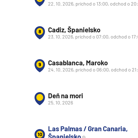
Afrika
22. 10. 2026, príchod o 13:00, odchod o 20
Indický oceán
Seychely a Maurícius
Cadiz, Španielsko
8
Havaj a Južný Pacifik
23. 10. 2026, príchod o 07:00, odchod o 17
Havajské ostrovy
Tahiti a Južný Pacifik
Casablanca, Maroko
Repozičné plavby
9
24. 10. 2026, príchod o 06:00, odchod o 21
Repozičné plavby
Transatlantické plavby
Deň na mori
⇆ Panamský kanál
25. 10. 2026
⇆ Pobrežie Európy
⇆ Suezský prieplav
Plavby okolo sveta
Las Palmas / Gran Canaria,
10
Španielsko
Plavba okolo sveta - 