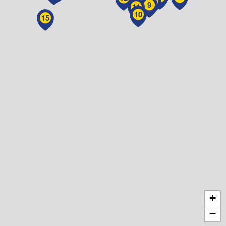
7
9
11
10
15
+
−