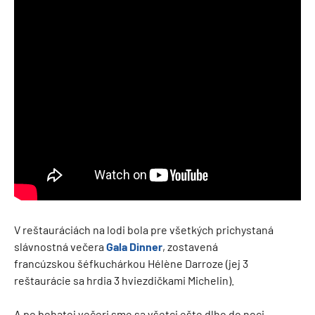
V reštauráciách na lodi bola pre všetkých prichystaná
slávnostná večera
Gala Dinner
, zostavená
francúzskou šéfkuchárkou Hélène Darroze (jej 3
reštaurácie sa hrdia 3 hviezdičkami Michelin).
A po bohatej večeri sme sa všetci ešte dlho do noci