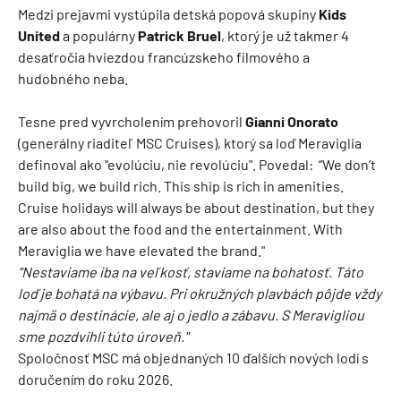
Medzi prejavmi vystúpila detská popová skupiny
Kids
United
a populárny
Patrick Bruel
, ktorý je už takmer 4
desaťročia hviezdou francúzskeho filmového a
hudobného neba.
Tesne pred vyvrcholením prehovoril
Gianni Onorato
(generálny riaditeľ MSC Cruises), ktorý sa loď Meraviglia
definoval ako "evolúciu, nie revolúciu". Povedal: “We don’t
build big, we build rich. This ship is rich in amenities.
Cruise holidays will always be about destination, but they
are also about the food and the entertainment. With
Meraviglia we have elevated the brand."
"Nestaviame iba na veľkosť, staviame na bohatosť. Táto
loď je bohatá na výbavu. Pri okružných plavbách pôjde vždy
najmä o destinácie, ale aj o jedlo a zábavu. S Meravigliou
sme pozdvihli túto úroveň."
Spoločnosť MSC má objednaných 10 ďalších nových lodí s
doručením do roku 2026.