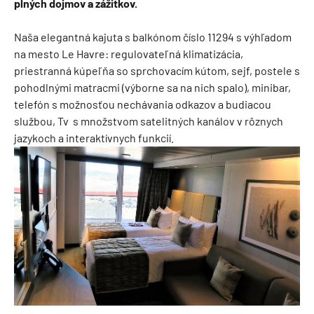
plných dojmov a zážitkov.
Naša elegantná kajuta s balkónom číslo 11294 s výhľadom
na mesto Le Havre: regulovateľná klimatizácia,
priestranná kúpeľňa so sprchovacím kútom, sejf, postele s
pohodlnými matracmi (výborne sa na nich spalo), minibar,
telefón s možnosťou nechávania odkazov a budiacou
službou, Tv s množstvom satelitných kanálov v rôznych
jazykoch a interaktívnych funkcií.