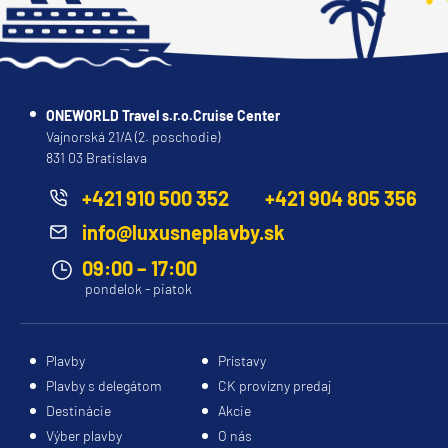
ONEWORLD Travel s.r.o.Cruise Center
Vajnorská 21/A (2. poschodie)
831 03 Bratislava
+421 910 500 352
+421 904 805 356
info@luxusneplavby.sk
09:00 – 17:00
pondelok - piatok
Plavby
Prístavy
Plavby s delegátom
CK provízny predaj
Destinácie
Akcie
Výber plavby
O nás