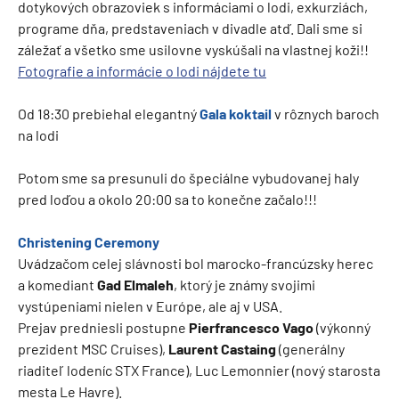
dotykových obrazoviek s informáciami o lodi, exkurziách,
programe dňa, predstaveniach v divadle atď. Dali sme si
záležať a všetko sme usilovne vyskúšali na vlastnej koži!!
Fotografie a informácie o lodi nájdete tu
Od 18:30 prebiehal elegantný
Gala koktail
v rôznych baroch
na lodi
Potom sme sa presunuli do špeciálne vybudovanej haly
pred loďou a okolo 20:00 sa to konečne začalo!!!
Christening Ceremony
Uvádzačom celej slávnosti bol marocko-francúzsky herec
a komediant
Gad Elmaleh
, ktorý je známy svojimi
vystúpeniami nielen v Európe, ale aj v USA.
Prejav predniesli postupne
Pierfrancesco Vago
(výkonný
prezident MSC Cruises),
Laurent Castaing
(generálny
riaditeľ lodeníc STX France), Luc Lemonnier (nový starosta
mesta Le Havre).