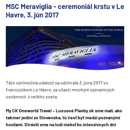
MSC Meraviglia - ceremoniál krstu v Le
Havre, 3. jún 2017
Táto výnimočná udalosť sa odohrala 3. júna 2017 vo
francúzskom Le Havre, za účasti mnohým významných
osobností z celého sveta.
My CK Oneworld Travel – Luxusné Plavby.sk sme mali, ako
takmer jediní zo Slovenska, tú česť byť medzi pozvanými
hosťami. Strávili sme na lodi niekoľko intenzívnych dní