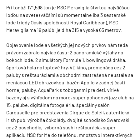
Pri tonáži 171.598 ton je MSC Meraviglia štvrtou najväčšou
loďou na svete (väčšími sú momentálne iba 3 sesterské
lode triedy Oasis spoločnosti Royal Caribbean). MSC
Meraviglia má 19 palúb, je dlhá 315 a vysoká 65 metrov.
Objavovanie lode a všetkých jej nových prvkov nám teda
právom zabralo najviac času: 2 panoramické výťahy na
bokoch lode, 2 simulátory Formule 1, bowlingová dráha,
športová hala na loptové hry, 4D kino, promenáda cez 2
paluby s reštauráciami a obchodmi zastrešená neustále sa
meniacou LED obrazovkou, bazén Apollo v zadnej časti
hornej paluby, AquaPark s toboganmi pre deti, vírivé
bazény aj s výhľadom na more, super pohodový jazz club na
15. palube, digitálna fotogaléria, špeciálny salón
Carouselle pre predstavenia Cirque de Soleil, autentický
irish pub, výrobňa čokolády, dvojité schodisko Swarovski
cez 2 poschodia, výborná sushi reštaurácia, super
aplikáciu MSC for Me do telefónu, množstvo interaktívnych