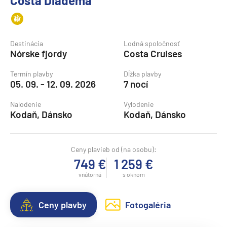
Costa Diadema
Destinácia
Lodná spoločnosť
Nórske fjordy
Costa Cruises
Termín plavby
Dĺžka plavby
05. 09. - 12. 09. 2026
7 nocí
Nalodenie
Vylodenie
Kodaň, Dánsko
Kodaň, Dánsko
Ceny plavieb od (na osobu):
749 €
1 259 €
vnútorná
s oknom
Ceny plavby
Fotogaléria