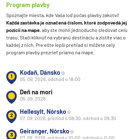
Program plavby
Spoznajte miesta, kde Vaša loď počas plavby zakotví!
Každá zastávka je označená číslom, ktoré zodpovedá jej
pozícii na mape
, aby ste mohli jednoducho sledovať celú
trasu. Stačí kliknúť na vybranú destináciu a zistíte viac o
každej z nich. Pre ešte lepší prehľad si môžete celý
program plavby prezrieť priamo na mape.
Kodaň, Dánsko
1
05. 09. 2026, odchod o 18:00
Deň na mori
06. 09. 2026
Hellesylt, Nórsko
2
07. 09. 2026, príchod o 08:30, odchod o 09:30
Geiranger, Nórsko
3
07. 09. 2026, príchod o 10:00, odchod o 11:00