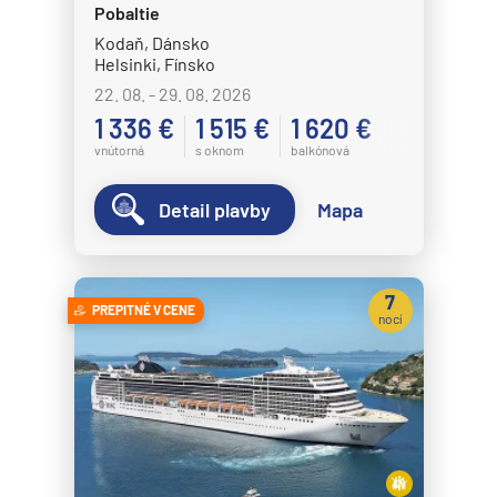
Pobaltie
Kodaň, Dánsko
Helsinki, Fínsko
22. 08. - 29. 08. 2026
1 336 €
1 515 €
1 620 €
vnútorná
s oknom
balkónová
Detail plavby
Mapa
7
PREPITNÉ V CENE
nocí