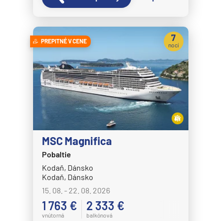
7
PREPITNÉ V CENE
nocí
MSC Magnifica
Pobaltie
Kodaň, Dánsko
Kodaň, Dánsko
15. 08. - 22. 08. 2026
1 763 €
2 333 €
vnútorná
balkónová