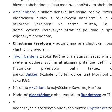
hlavnou obchodnou ulicou mesta, s množstvom obchodo
Amalienborg
je sídlom dánskej kráľovskej rodiny. Pozo
identických budov s rokokovými interiérmi a je č
otvorené verejnosti vo forme múzea. Ak 
doma, výmena kráľovských stráží na poludnie je sp
vojenským pochodom.
Christiania Freetown
- autonómna anarchistická hippi
vlastnými pravidlami.
Tivoli Gardens
z roku 1843 je 3. najstarším zábavným 
svete a dodnes svojimi atrakciami priťahuje deti i d
Historické prvenstvo patrí taktiež d
parku,
Bakken
(vzdialený 10 km od centra), ktorý bol z
roku 1583!
Národné
Akvárium
je najväčším v Severnej Európe.
Moderné
planetárium
a observatórium
Rundetaarn
zo 17.
V
nádherných historických budovách múzea
Glyptoteket
za