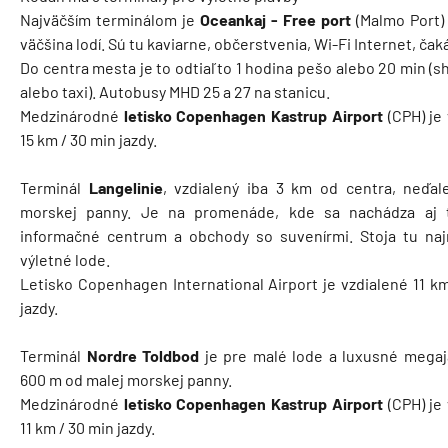
Najväčším terminálom je
Oceankaj - Free port
(Malmo Port) 
väčšina lodí. Sú tu kaviarne, občerstvenia, Wi-Fi Internet, čak
Do centra mesta je to odtiaľto 1 hodina pešo alebo 20 min (s
alebo taxi). Autobusy MHD 25 a 27 na stanicu.
Medzinárodné
letisko Copenhagen
Kastrup
Airport
(CPH) je
15 km / 30 min jazdy.
Terminál
Langelinie
, vzdialený iba 3 km od centra, neďal
morskej panny. Je na promenáde, kde sa nachádza aj t
informačné centrum a obchody so suvenírmi. Stoja tu na
výletné lode.
Letisko Copenhagen International Airport je vzdialené 11 k
jazdy.
Terminál
Nordre Toldbod
je pre malé lode a luxusné megaja
600 m od malej morskej panny.
Medzinárodné
letisko Copenhagen
Kastrup
Airport
(CPH) je
11 km / 30 min jazdy.