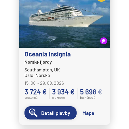
Oceania Insignia
Nórske fjordy
Southampton, UK
Oslo, Nórsko
15. 08. - 29. 08. 2026
3 724 €
3 934 €
5 698 €
vnútorná
s oknom
balkónová
Detail plavby
Mapa