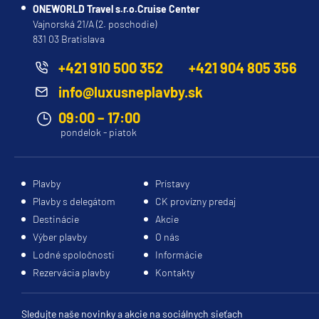
ONEWORLD Travel s.r.o.Cruise Center
Vajnorská 21/A (2. poschodie)
831 03 Bratislava
+421 910 500 352
+421 904 805 356
info@luxusneplavby.sk
09:00 – 17:00
pondelok - piatok
Plavby
Prístavy
Plavby s delegátom
CK provízny predaj
Destinácie
Akcie
Výber plavby
O nás
Lodné spoločnosti
Informácie
Rezervácia plavby
Kontakty
Sledujte naše novinky a akcie na sociálnych sieťach