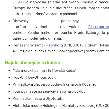
v 1888 je najväčšia zbierka antického umenia v ŕámci
Európy, bohatá kolekcia diel francúzskych impresionist
sub-tropická zimná záhrada s palmami.
Obrovský podzemný prie
starého vodného rezervoáru
Cisternerne
parkom Søndermarken pri zámku Frederiksberg, je 
galériou moderného umenia.
Renesančný zámok
Kronborg
(UNESCO) v blízkom Holsin
47 km) je dejiskom slávnej Shakespearovej drámy Hamlet
Najobľúbenejšie exkurzie
Malá morská panna a kráľovská Kodaň.
Hop-On Hop-Off bus tour.
Vyhliadková plavba po vodných kanáloch Kodane.
Tour po meste na segway alebo na bicykloch.
Prehliadka mesta a Glyptotek.
Historické mesto Helsingør a Hamletov Kronborg (UNESC