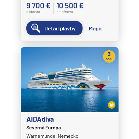
9 700 €
10 500 €
s oknom
balkónová
Detail plavby
Mapa
3
noci
AIDAdiva
Severná Európa
Warnemunde, Nemecko