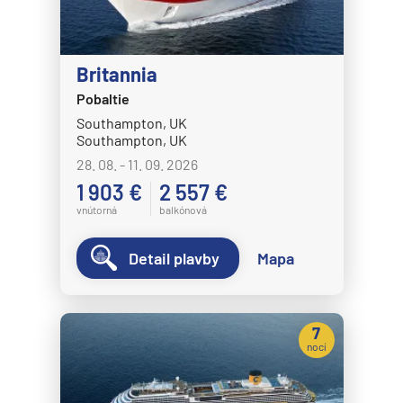
Britannia
Pobaltie
Southampton, UK
Southampton, UK
28. 08. - 11. 09. 2026
1 903 €
2 557 €
vnútorná
balkónová
Detail plavby
Mapa
7
nocí