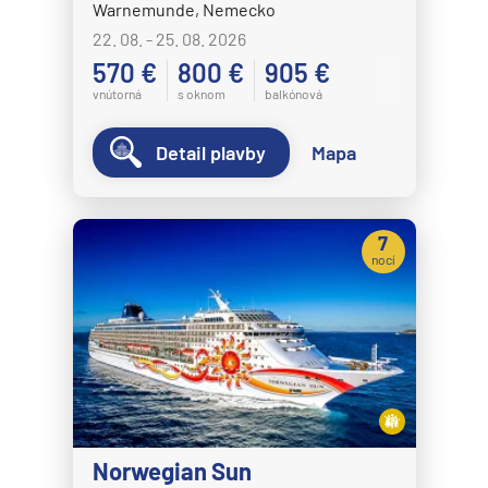
Warnemunde, Nemecko
22. 08. - 25. 08. 2026
570 €
800 €
905 €
vnútorná
s oknom
balkónová
Detail plavby
Mapa
7
nocí
Norwegian Sun