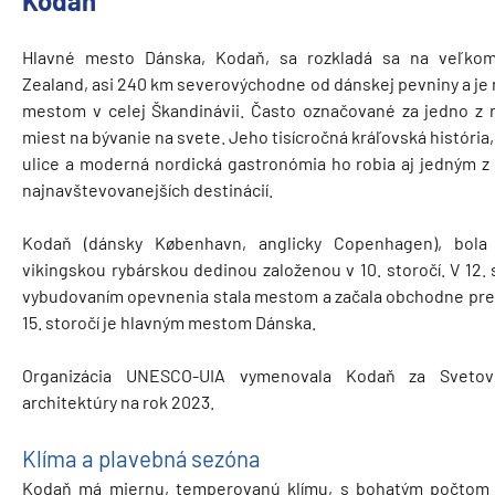
Kodaň
Hlavné mesto Dánska, Kodaň, sa rozkladá sa na veľko
Zealand, asi 240 km severovýchodne od dánskej pevniny a je
mestom v celej Škandinávii. Často označované za jedno z n
miest na bývanie na svete. Jeho tisícročná kráľovská história
ulice a moderná nordická gastronómia ho robia aj jedným z 
najnavštevovanejších destinácií.
Kodaň (dánsky København, anglicky Copenhagen), bola
vikingskou rybárskou dedinou založenou v 10. storočí. V 12. 
vybudovaním opevnenia stala mestom a začala obchodne prek
15. storočí je hlavným mestom Dánska.
Organizácia UNESCO-UIA vymenovala Kodaň za Sveto
architektúry na rok 2023.
Klíma a plavebná sezóna
Kodaň má miernu, temperovanú klímu, s bohatým počtom 