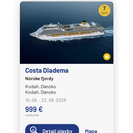
7
nocí
Costa Diadema
Nórske fjordy
Kodaň, Dánsko
Kodaň, Dánsko
15. 08. - 22. 08. 2026
999 €
vnútorná
Detail plavby
Mapa