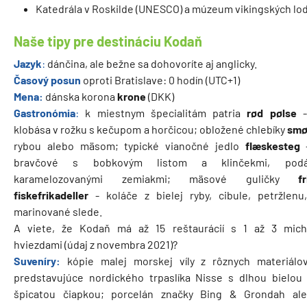
Katedrála v Roskilde (UNESCO) a múzeum vikingských lod
Naše tipy pre destináciu Kodaň
Jazyk
:
dánčina, ale bežne sa dohovoríte aj anglicky.
Časový posun
oproti Bratislave: 0 hodín (UTC+1)
Mena:
dánska korona
krone
(DKK)
Gastronómia
:
k miestnym špecialitám patria
rød pølse
klobása v rožku s kečupom a horčicou; obložené chlebíky
smø
rybou alebo mäsom; typické vianočné jedlo
flæskesteg
bravčové s bobkovým listom a klinčekmi, pod
karamelozovanými zemiakmi; mäsové guličky
f
fiskefrikadeller
- koláče z bielej ryby, cibule, petržlenu,
marinované slede.
A viete, že Kodaň má až 15 reštaurácií s 1 až 3 mich
hviezdami (údaj z novembra 2021)?
Suveníry:
kópie malej morskej víly z rôznych materiálov
predstavujúce nordického trpaslíka Nisse s dlhou bielou
špicatou čiapkou; porcelán značky Bing & Grondah al