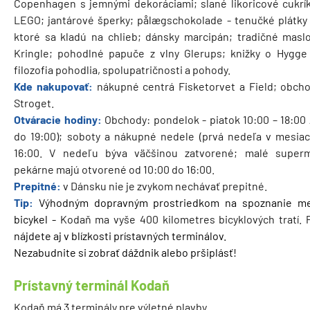
Copenhagen s jemnými dekoráciami; slané likoricové cukrík
LEGO; jantárové šperky; pålægschokolade - tenučké plátky 
ktoré sa kladú na chlieb; dánsky marcipán; tradičné masl
Kringle; pohodlné papuče z vlny Glerups; knižky o Hygge
filozofia pohodlia, spolupatričnosti a pohody.
Kde nakupovať:
nákupné centrá Fisketorvet a Field; obcho
Stroget.
Otváracie hodiny:
Obchody: pondelok - piatok 10:00 – 18:00 
do 19:00); soboty a nákupné nedele (prvá nedeľa v mesiaci
16:00. V nedeľu býva väčšinou zatvorené; malé super
pekárne majú otvorené od 10:00 do 16:00.
Prepitné:
v Dánsku nie je zvykom nechávať prepitné.
Tip:
Výhodným dopravným prostriedkom na spoznanie me
bicykel -
Kodaň ma vyše 400 kilometres bicyklových tratí. 
nájdete aj v blízkosti prístavných terminálov.
Nezabudnite si zobrať dáždnik alebo pršiplásť!
Prístavný terminál Kodaň
Kodaň má 3 terminály pre výletné plavby