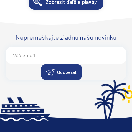
Zobraziť ďaľšie plavby
Nepremeškajte žiadnu našu novinku
Odoberať