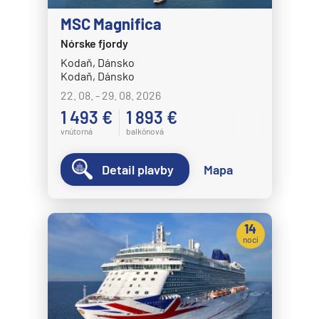
MSC Magnifica
Nórske fjordy
Kodaň, Dánsko
Kodaň, Dánsko
22. 08. - 29. 08. 2026
1 493 €
1 893 €
vnútorná
balkónová
Detail plavby
Mapa
14
nocí