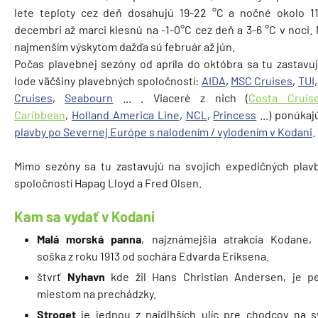
lete teploty cez deň dosahujú 19-22 °C a nočné okolo 11
decembri až marci klesnú na -1-0°C cez deň a 3-6 °C v noci.
najmenším výskytom dažďa sú február až jún.
Počas plavebnej sezóny od apríla do októbra sa tu zastavuj
lode väčšiny plavebných spoločností:
AIDA
,
MSC Cruises
,
TUI
Cruises
,
Seabourn
... . Viaceré z nich (
Costa Cruis
Caribbean
,
Holland America Line
,
NCL
,
Princess
...) ponúka
plavby po Severnej Európe s nalodením / vylodením v Kodani
.
Mimo sezóny sa tu zastavujú na svojich expedičných plav
spoločností Hapag Lloyd a Fred Olsen.
Kam sa vydať v Kodani
Malá morská panna
, najznámejšia atrakcia Kodane,
soška z roku 1913 od sochára Edvarda Eriksena.
štvrť
Nyhavn
kde žil Hans Christian Andersen, je p
miestom na prechádzky.
Stroget
je jednou z najdlhších ulíc pre chodcov na s