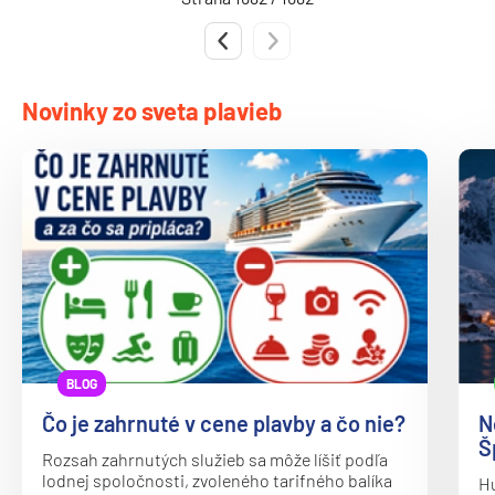
MSC Seaview
Predchádzajúca strana
Nasledujúca strana
MSC Sinfonia
MSC Splendida
Novinky zo sveta plavieb
MSC Virtuosa
MSC World America
MSC World Asia
MSC World Atlantic
MSC World Europa
Norwegian Cruise Line
Norwegian Aqua
BLOG
Norwegian Aura
Čo je zahrnuté v cene plavby a čo nie?
N
Norwegian Bliss
Š
Rozsah zahrnutých služieb sa môže líšiť podľa
Norwegian Breakaway
lodnej spoločnosti, zvoleného tarifného balíka
Hu