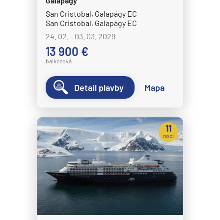
Galapágy
Crystal Cruises
San Cristobal, Galapágy EC
San Cristobal, Galapágy EC
Crystal Serenity
24. 02. - 03. 03. 2029
Crystal Symphony
13 900 €
balkónová
Cunard Line
Queen Anne
Detail plavby
Mapa
Queen Elizabeth
Queen Mary 2
11
Queen Victoria
nocí
Disney Cruise Line
Disney Adventure
Disney Destiny
Disney Dream
Disney Fantasy