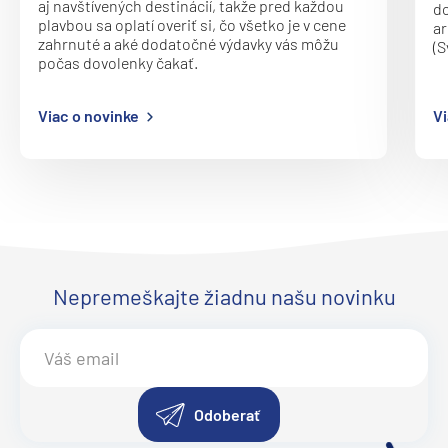
aj navštívených destinácií, takže pred každou
do
Norwegian Dawn
plavbou sa oplatí overiť si, čo všetko je v cene
ar
zahrnuté a aké dodatočné výdavky vás môžu
(S
Norwegian Encore
počas dovolenky čakať.
Norwegian Epic
Viac o novinke
Vi
Norwegian Escape
Norwegian Gem
Norwegian Getaway
Norwegian Jade
Norwegian Jewel
Norwegian Joy
Nepremeškajte žiadnu našu novinku
Norwegian Luna
Norwegian Pearl
Norwegian Prima
Odoberať
Norwegian Sky