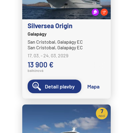
MS Nordkapp
MS Nordlys
MS Nordnorge
Silversea Origin
MS Nordstjernen
Galapágy
MS Otto Sverdrup
San Cristobal, Galapágy EC
San Cristobal, Galapágy EC
MS Polarlys
17. 03. - 24. 03. 2029
MS Richard With
13 900 €
balkónová
MS Trollfjord
MS Vesteralen
Detail plavby
Mapa
MSC Cruises
MSC Armonia
7
MSC Bellissima
nocí
MSC Divina
MSC Euribia