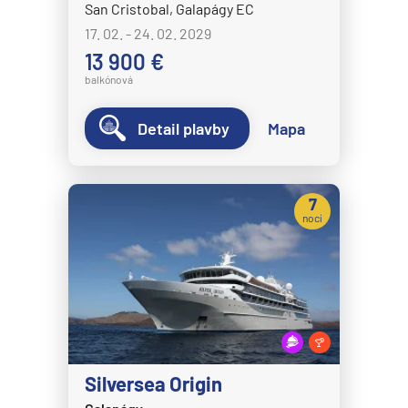
Celestyal Cruises
San Cristobal, Galapágy EC
Celestyal Discovery
17. 02. - 24. 02. 2029
13 900 €
Celestyal Journey
balkónová
Celestyal Olympia
Costa Cruises
Detail plavby
Mapa
Costa Deliziosa
Costa Diadema
7
Costa Fascinosa
nocí
Costa Favolosa
Costa Fortuna
Costa Pacifica
Costa Serena
Costa Smeralda
Silversea Origin
Costa Toscana