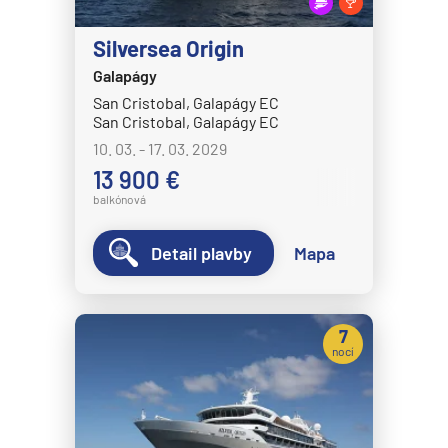
MS Volendam
MS Westerdam
Silversea Origin
Galapágy
MS Zaandam
San Cristobal, Galapágy EC
MS Zuiderdam
San Cristobal, Galapágy EC
Hurtigruten
10. 03. - 17. 03. 2029
13 900 €
HX MS Fram
balkónová
HX MS Fridtjof Nansen
HX MS Maud
Detail plavby
Mapa
HX MS Roald Amundsen
HX MS Santa Cruz II
7
HX MS Spitsbergen
nocí
MS Kong Harald
MS Midnatsol