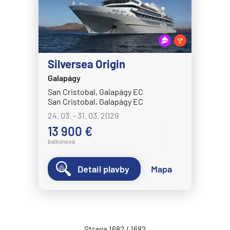
MSC Fantasia
MSC Grandiosa
MSC Lirica
Silversea Origin
MSC Magnifica
Galapágy
MSC Meraviglia
San Cristobal, Galapágy EC
San Cristobal, Galapágy EC
MSC Musica
24. 03. - 31. 03. 2029
MSC Opera
13 900 €
MSC Orchestra
balkónová
MSC Poesia
Detail plavby
Mapa
MSC Preziosa
MSC Seascape
MSC Seashore
MSC Seaside
Strana 1682 / 1682