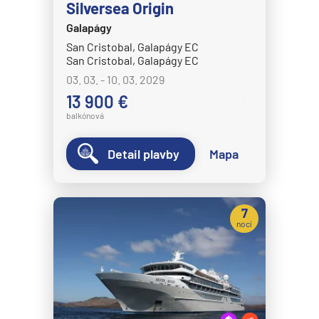
Silversea Origin
HANSEATIC nature
Galapágy
HANSEATIC spirit
San Cristobal, Galapágy EC
MS Bremen
San Cristobal, Galapágy EC
03. 03. - 10. 03. 2029
MS Europa
13 900 €
MS Europa 2
balkónová
Holland America Line
Detail plavby
Mapa
MS Eurodam
MS Koningsdam
MS Nieuw Amsterdam
7
nocí
MS Nieuw Statendam
MS Noordam
MS Oosterdam
MS Rotterdam