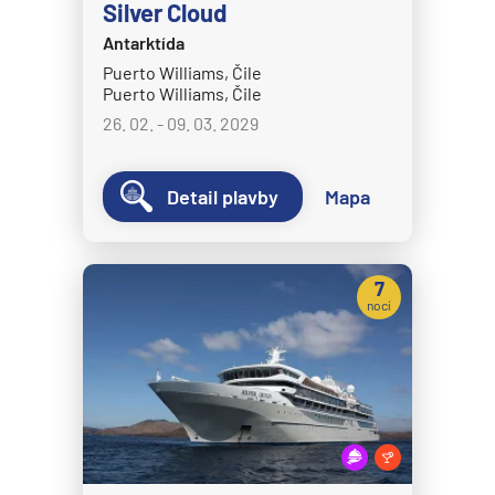
Silver Cloud
Disney Magic
Antarktída
Disney Treasure
Puerto Williams, Čile
Puerto Williams, Čile
Disney Wish
26. 02. - 09. 03. 2029
Disney Wonder
Explora Journeys
Detail plavby
Mapa
Explora I
Explora II
Explora III
7
nocí
Explora IV
Explora V
Explora VI
Hapag-Lloyd Cruises
HANSEATIC inspiration