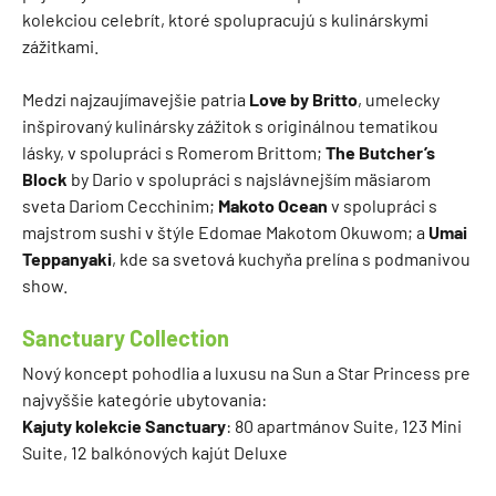
kolekciou celebrít, ktoré spolupracujú s kulinárskymi
zážitkami.
Medzi najzaujímavejšie patria
Love by Britto
, umelecky
inšpirovaný kulinársky zážitok s originálnou tematikou
lásky, v spolupráci s Romerom Brittom;
The Butcher’s
Block
by Dario v spolupráci s najslávnejším mäsiarom
sveta Dariom Cecchinim;
Makoto Ocean
v spolupráci s
majstrom sushi v štýle Edomae Makotom Okuwom; a
Umai
Teppanyaki
, kde sa svetová kuchyňa prelína s podmanivou
show.
Sanctuary Collection
Nový koncept pohodlia a luxusu na Sun a Star Princess pre
najvyššie kategórie ubytovania:
Kajuty kolekcie Sanctuary
: 80 apartmánov Suite, 123 Mini
Suite, 12 balkónových kajút Deluxe