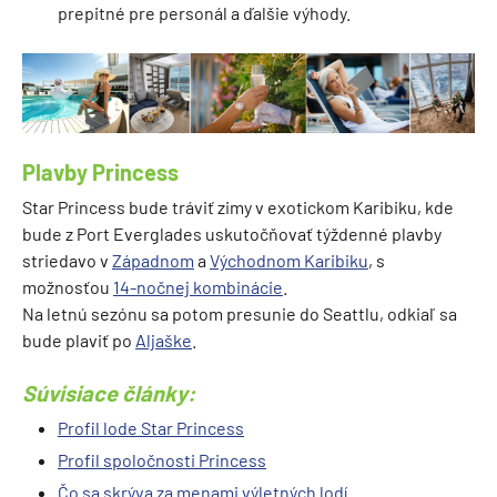
prepitné pre personál a ďalšie výhody.
Plavby Princess
Star Princess bude tráviť zimy v exotickom Karibiku, kde
bude z Port Everglades uskutočňovať týždenné plavby
striedavo v
Západnom
a
Východnom Karibiku
, s
možnosťou
14-nočnej kombinácie
.
Na letnú sezónu sa potom presunie do Seattlu, odkiaľ sa
bude plaviť po
Aljaške
.
Súvisiace články:
Profil lode Star Princess
Profil spoločnosti Princess
Čo sa skrýva za menami výletných lodí