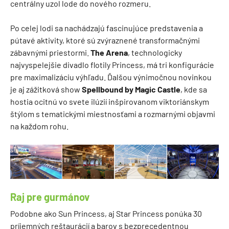
centrálny uzol lode do nového rozmeru.
Po celej lodi sa nachádzajú fascinujúce predstavenia a
pútavé aktivity, ktoré sú zvýraznené transformačnými
zábavnými priestormi.
The Arena
, technologicky
najvyspelejšie divadlo flotily Princess, má tri konfigurácie
pre maximalizáciu výhľadu. Ďalšou výnimočnou novinkou
je aj zážitková show
Spellbound by Magic Castle
, kde sa
hostia ocitnú vo svete ilúzií inšpirovanom viktoriánskym
štýlom s tematickými miestnosťami a rozmarnými objavmi
na každom rohu.
Raj pre gurmánov
Podobne ako Sun Princess, aj Star Princess ponúka 30
príjemných reštaurácií a barov s bezprecedentnou