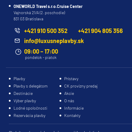
ONEWORLD Travel s.r.o.Cruise Center
Vajnorská 21/A (2. poschodie)
831 03 Bratislava
+421 910 500 352
+421 904 805 356
info@luxusneplavby.sk
09:00 – 17:00
pondelok - piatok
Plavby
Prístavy
Plavby s delegátom
CK provízny predaj
Destinácie
Akcie
Výber plavby
O nás
Lodné spoločnosti
Informácie
Rezervácia plavby
Kontakty