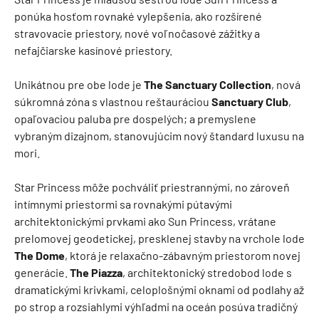
ponúka hosťom rovnaké vylepšenia, ako rozšírené
stravovacie priestory, nové voľnočasové zážitky a
nefajčiarske kasínové priestory.
Unikátnou pre obe lode je
The Sanctuary Collection
, nová
súkromná zóna s vlastnou reštauráciou
Sanctuary Club
,
opaľovaciou paluba pre dospelých; a premyslene
vybraným dizajnom, stanovujúcim nový štandard luxusu na
mori.
Star Princess môže pochváliť priestrannými, no zároveň
intímnymi priestormi sa rovnakými pútavými
architektonickými prvkami ako Sun Princess, vrátane
prelomovej geodetickej, presklenej stavby na vrchole lode
The Dome
, ktorá je relaxačno-zábavným priestorom novej
generácie.
The Piazza
, architektonický stredobod lode s
dramatickými krivkami, celoplošnými oknami od podlahy až
po strop a rozsiahlymi výhľadmi na oceán posúva tradičný