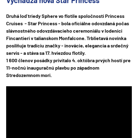
Vychádza nová Star Princess
Druhá loď triedy Sphere vo flotile spoločnosti Princess
Cruises - Star Princess - bola oficiálne odovzdaná počas
slávnostného odovzdávacieho ceremoniálu v lodenici
Fincantieri v talianskom Monfalcone. Trblietavá novinka
posilňuje tradíciu značky - inovácie, elegancia a srdečný
servis - a stáva sa 17. hviezdou flotily.
1 600 členov posádky privítalo 4. októbra prvých hostí pre
11-nočnú inauguračnú plavbu po západnom
Stredozemnom mori.