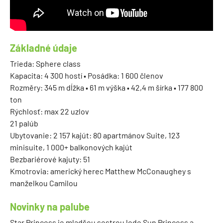
Základné údaje
Trieda: Sphere class
Kapacita: 4 300 hostí • Posádka: 1 600 členov
Rozměry: 345 m dĺžka • 61 m výška • 42,4 m šírka • 177 800
ton
Rýchlosť: max 22 uzlov
21 palúb
Ubytovanie: 2 157 kajút: 80 apartmánov Suite, 123
minisuite, 1 000+ balkonových kajút
Bezbariérové kajuty: 51
Kmotrovia: americký herec Matthew McConaughey s
manželkou Camilou
Novinky na palube
Star Princess je mladšou sestrou lode Sun Princess a