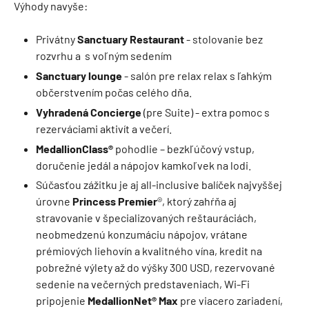
Výhody navyše:
Privátny
Sanctuary Restaurant
- stolovanie bez
rozvrhu a s voľným sedením
Sanctuary lounge
- salón pre relax relax s ľahkým
občerstvením počas celého dňa.
Vyhradená Concierge
(pre Suite) - extra pomoc s
rezerváciami aktivít a večerí.
MedallionClass®
pohodlie – bezkľúčový vstup,
doručenie jedál a nápojov kamkoľvek na lodi.
Súčasťou zážitku je aj all-inclusive balíček najvyššej
úrovne
Princess Premier
®, ktorý zahŕňa aj
stravovanie v špecializovaných reštauráciách,
neobmedzenú konzumáciu nápojov, vrátane
prémiových liehovín a kvalitného vína, kredit na
pobrežné výlety až do výšky 300 USD, rezervované
sedenie na večerných predstaveniach, Wi-Fi
pripojenie
MedallionNet® Max
pre viacero zariadení,