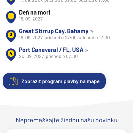
Deň na mori
18. 09. 2027
Great Stirrup Cay, Bahamy
3
19. 09. 2027, príchod o 07:00, odchod o 17:00
Port Canaveral / FL, USA
4
20. 09. 2027, príchod o 07:00
Zobraziť program plavby na mape
Nezáväzná
Kajuty
O
Fotogaléria
Hodnotenie
rezervácia
lodi
Každá
Vitajte
Spokojnosť
plavby
loď
vo
zákazníkov
Plavebná
Uvedené
ponúka
fotogalérii
na
Nepremeškajte žiadnu našu novinku
spoločnosť:
ceny
niekoľko
lode
prvom
NCL
sú
kategórií
Norwegian
mieste.