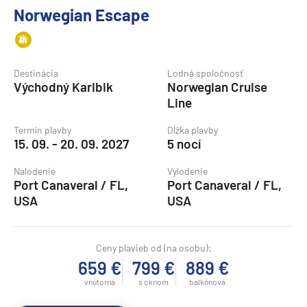
Norwegian Escape
Destinácia
Lodná spoločnosť
Východný Karibik
Norwegian Cruise
Line
Termín plavby
Dĺžka plavby
15. 09. - 20. 09. 2027
5 nocí
Nalodenie
Vylodenie
Port Canaveral / FL,
Port Canaveral / FL,
USA
USA
Ceny plavieb od (na osobu):
659 €
799 €
889 €
vnútorná
s oknom
balkónová