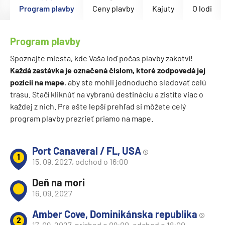
Program plavby
Ceny plavby
Kajuty
O lodi
Program plavby
Spoznajte miesta, kde Vaša loď počas plavby zakotví!
Každá zastávka je označená číslom, ktoré zodpovedá jej
pozícii na mape
, aby ste mohli jednoducho sledovať celú
trasu. Stačí kliknúť na vybranú destináciu a zistíte viac o
každej z nich. Pre ešte lepší prehľad si môžete celý
program plavby prezrieť priamo na mape.
Port Canaveral / FL, USA
1
15. 09. 2027, odchod o 16:00
Deň na mori
16. 09. 2027
Amber Cove, Dominikánska republika
2
17. 09. 2027, príchod o 09:00, odchod o 18:00