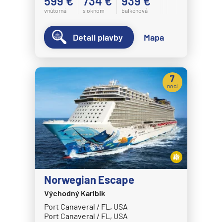
599 €
734 €
939 €
vnútorná
s oknom
balkónová
Detail plavby
Mapa
7
nocí
Norwegian Escape
Východný Karibik
Port Canaveral / FL, USA
Port Canaveral / FL, USA