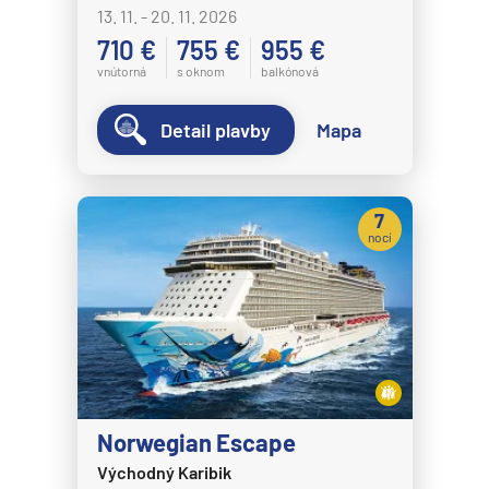
13. 11. - 20. 11. 2026
710 €
755 €
955 €
vnútorná
s oknom
balkónová
Detail plavby
Mapa
7
nocí
Norwegian Escape
Východný Karibik