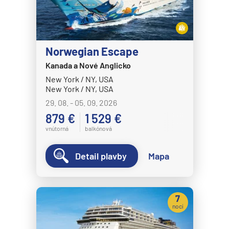
Norwegian Escape
Kanada a Nové Anglicko
New York / NY, USA
New York / NY, USA
29. 08. - 05. 09. 2026
879 €
1 529 €
vnútorná
balkónová
Detail plavby
Mapa
7
nocí