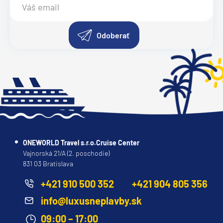
Odoberať
ONEWORLD Travel s.r.o.Cruise Center
Vajnorská 21/A (2. poschodie)
831 03 Bratislava
+421 910 500 352
+421 904 805 356
info@luxusneplavby.sk
09:00 – 17:00