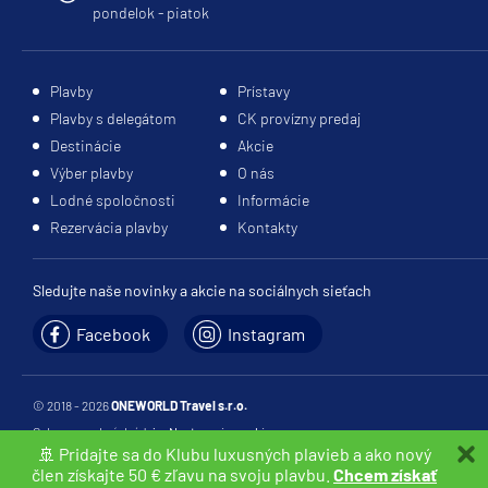
pondelok - piatok
Plavby
Prístavy
Plavby s delegátom
CK provízny predaj
Destinácie
Akcie
Výber plavby
O nás
Lodné spoločnosti
Informácie
Rezervácia plavby
Kontakty
Sledujte naše novinky a akcie na sociálnych sieťach
Facebook
Instagram
© 2018 - 2026
ONEWORLD Travel s.r.o.
Ochrana osobných údajov
Nastavenia cookies
🚢 Pridajte sa do Klubu luxusných plavieb a ako nový
webdesign:
netropolis s. r. o.
člen získajte 50 € zľavu na svoju plavbu.
Chcem získať