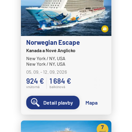
Norwegian Escape
Kanada a Nové Anglicko
New York / NY, USA
New York / NY, USA
05. 09. - 12. 09. 2026
924 €
1 684 €
vnútorná
balkónová
Detail plavby
Mapa
7
nocí