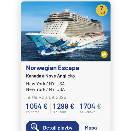
7
nocí
Norwegian Escape
Kanada a Nové Anglicko
New York / NY, USA
New York / NY, USA
19. 09. - 26. 09. 2026
1 054 €
1 299 €
1 704 €
vnútorná
s oknom
balkónová
Detail plavby
Mapa