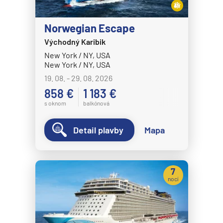
Norwegian Escape
Východný Karibik
New York / NY, USA
New York / NY, USA
19. 08. - 29. 08. 2026
858 €
1 183 €
s oknom
balkónová
Detail plavby
Mapa
7
nocí