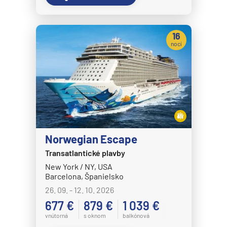
16
nocí
Norwegian Escape
Transatlantické plavby
New York / NY, USA
Barcelona, Španielsko
26. 09. - 12. 10. 2026
677 €
879 €
1 039 €
vnútorná
s oknom
balkónová