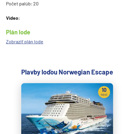
Počet palúb: 20
Video:
Plán lode
Zobraziť plán lode
Plavby loďou Norwegian Escape
10
nocí