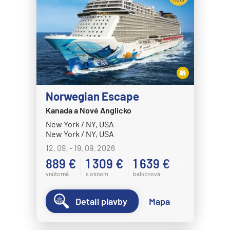
Norwegian Escape
Kanada a Nové Anglicko
New York / NY, USA
New York / NY, USA
12. 09. - 19. 09. 2026
889 €
1 309 €
1 639 €
vnútorná
s oknom
balkónová
Detail plavby
Mapa