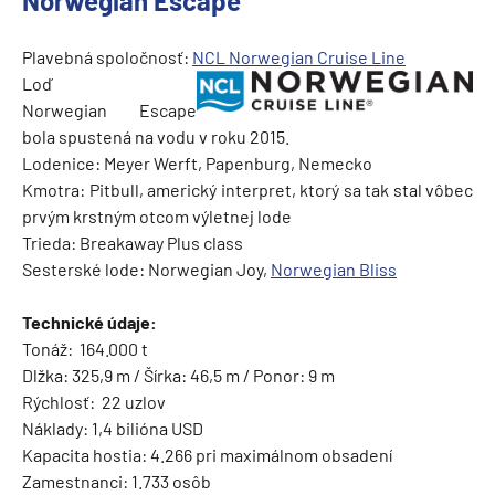
Norwegian Escape
Plavebná spoločnosť:
NCL Norwegian Cruise Line
Loď
Norwegian Escape
bola spustená na vodu v roku 2015.
Lodenice: Meyer Werft, Papenburg, Nemecko
Kmotra: Pitbull, americký interpret, ktorý sa tak stal vôbec
prvým krstným otcom výletnej lode
Trieda: Breakaway Plus class
Sesterské lode: Norwegian Joy,
Norwegian Bliss
Technické údaje:
Tonáž: 164.000 t
Dlžka: 325,9 m / Šírka: 46,5 m / Ponor: 9 m
Rýchlosť: 22 uzlov
Náklady: 1,4 bilióna USD
Kapacita hostia: 4.266 pri maximálnom obsadení
Zamestnanci: 1.733 osôb