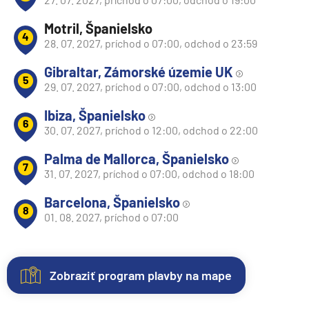
Motril, Španielsko
4
28. 07. 2027, príchod o 07:00, odchod o 23:59
Gibraltar, Zámorské územie UK
5
29. 07. 2027, príchod o 07:00, odchod o 13:00
Ibiza, Španielsko
6
30. 07. 2027, príchod o 12:00, odchod o 22:00
Palma de Mallorca, Španielsko
7
31. 07. 2027, príchod o 07:00, odchod o 18:00
Barcelona, Španielsko
8
01. 08. 2027, príchod o 07:00
Zobraziť program plavby na mape
Nezáväzná
Kajuty
O
Hodnotenie