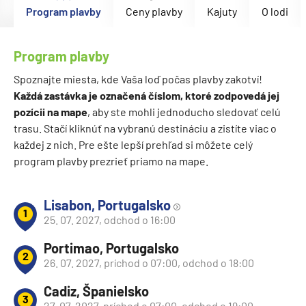
Program plavby
Ceny plavby
Kajuty
O lodi
Program plavby
Spoznajte miesta, kde Vaša loď počas plavby zakotví!
Každá zastávka je označená číslom, ktoré zodpovedá jej
pozícii na mape
, aby ste mohli jednoducho sledovať celú
trasu. Stačí kliknúť na vybranú destináciu a zistíte viac o
každej z nich. Pre ešte lepší prehľad si môžete celý
program plavby prezrieť priamo na mape.
Lisabon, Portugalsko
1
25. 07. 2027, odchod o 16:00
Portimao, Portugalsko
2
26. 07. 2027, príchod o 07:00, odchod o 18:00
Cadiz, Španielsko
3
27. 07. 2027, príchod o 07:00, odchod o 19:00