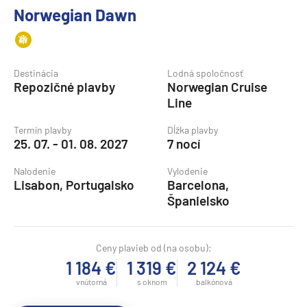
Norwegian Dawn
Destinácia
Lodná spoločnosť
Repozičné plavby
Norwegian Cruise
Line
Termín plavby
Dĺžka plavby
25. 07. - 01. 08. 2027
7 nocí
Nalodenie
Vylodenie
Lisabon, Portugalsko
Barcelona,
Španielsko
Ceny plavieb od (na osobu):
1 184 €
1 319 €
2 124 €
vnútorná
s oknom
balkónová