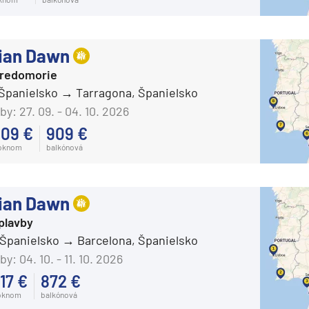
ian Dawn
tredomorie
 Španielsko
Tarragona, Španielsko
by:
27. 09. - 04. 10. 2026
09 €
909 €
 oknom
balkónová
ian Dawn
plavby
 Španielsko
Barcelona, Španielsko
by:
04. 10. - 11. 10. 2026
17 €
872 €
oknom
balkónová