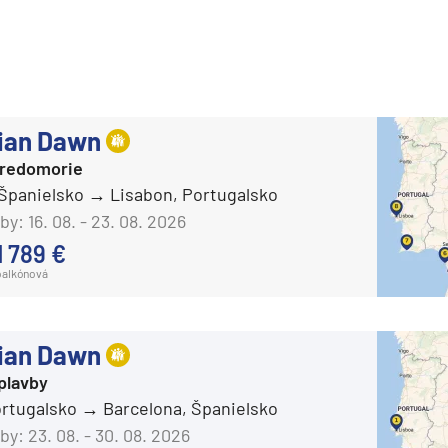
deira
ka
ian Dawn
tredomorie
 Španielsko
Lisabon, Portugalsko
rika
by:
16. 08. - 23. 08. 2026
1 789 €
balkónová
ian Dawn
plavby
o
ortugalsko
Barcelona, Španielsko
by:
23. 08. - 30. 08. 2026