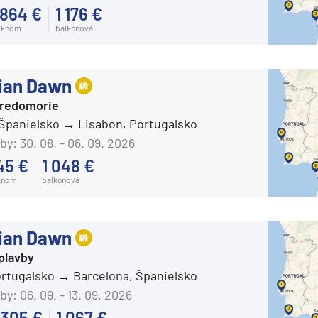
 864 €
1 176 €
oknom
balkónová
ian Dawn
tredomorie
 Španielsko
Lisabon, Portugalsko
by:
30. 08. - 06. 09. 2026
45 €
1 048 €
knom
balkónová
ian Dawn
plavby
d
ortugalsko
Barcelona, Španielsko
by:
06. 09. - 13. 09. 2026
 305 €
1 067 €