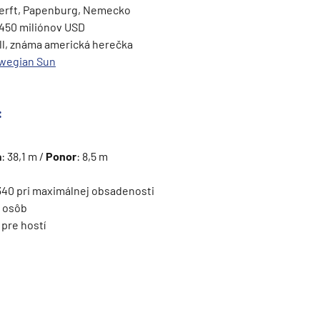
Werft, Papenburg, Nemecko
 450 miliónov USD
all, známa americká herečka
wegian Sun
ie
:
a
: 38,1 m /
Ponor
: 8,5 m
 340 pri maximálnej obsadenosti
2 osôb
2 pre hostí
a
ra a Maroko