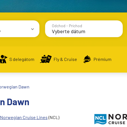
Odchod - Príchod
y
avy
S delegátom
Fly & Cruise
Prémium
orwegian Dawn
alsko
an Dawn
e
Norwegian
Cruise Lines
(NCL)