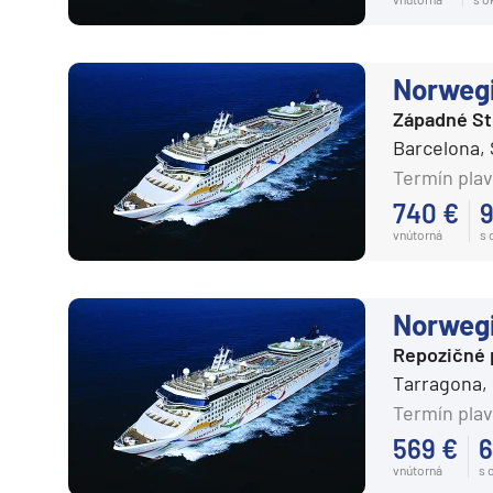
Plavby okolo sveta
Expedičné plavby
Norweg
Antarktída
Západné S
Barcelona,
Arktída
Termín plav
Expedičné plavby
740 €
9
Galapágy
vnútorná
s
Potvrdiť
Norweg
Repozičné 
Tarragona,
Termín plav
569 €
6
vnútorná
s 