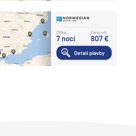
Dĺžka:
Cena od:
7
nocí
807 €
Detail plavby