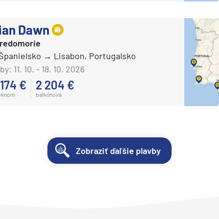
ian Dawn
tredomorie
 Španielsko
Lisabon, Portugalsko
by:
11. 10. - 18. 10. 2026
 174 €
2 204 €
oknom
balkónová
Zobraziť ďaľšie plavby