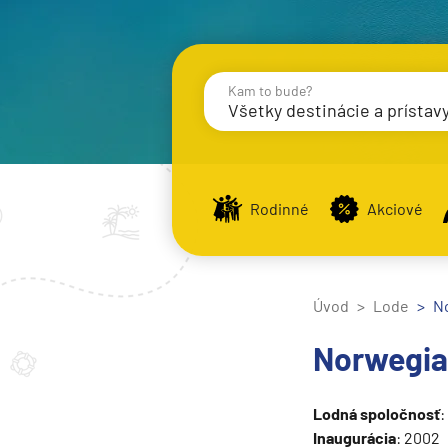
Kam to bude?
Všetky destinácie a prístav
Destinácie
Príst
Rodinné
Akciové
Stredomorie
Stredomorie
Úvod
Lode
N
Stredomorie a Portug
Norwegi
Východné Stredomori
Západné Stredomorie
Lodná spoločnosť
:
Severná Európa
Inaugurácia
: 2002