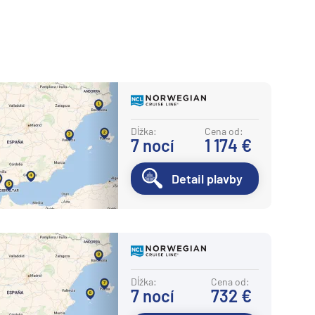
Dĺžka:
Cena od:
7
nocí
1 174 €
Detail plavby
Dĺžka:
Cena od:
7
nocí
732 €