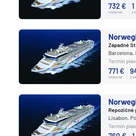
Južná Amerika
732 €
1
vnútorná
s 
Južná Amerika
Arabský polostrov
Červené more
Norweg
Emiráty a Perzský záliv
Západné S
Barcelona,
Ázia
Termín plav
Ázia
771 €
9
India
vnútorná
s o
Japonsko
Juhovýchodná Ázia
Norweg
Austrália a Nový Zéland
Repozičné 
Austrália a Nový Zélan
Lisabon, P
Termín plav
Afrika a Indický oceán
760 €
1