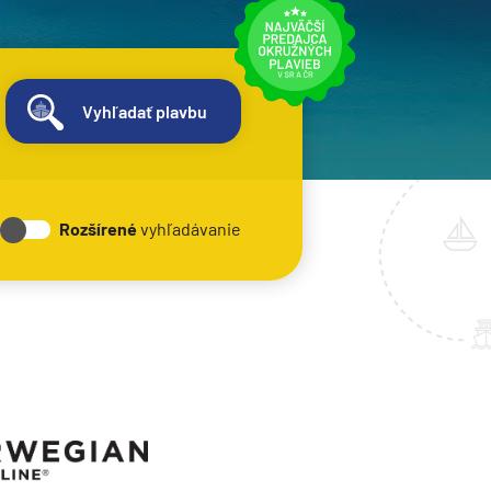
Vyhľadať plavbu
Rozšírené
vyhľadávanie