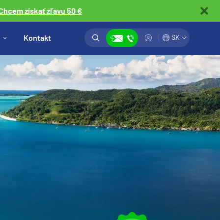
Chcem získať zľavu 50 €
Vyhľadávanie
Prihlásiť
Kontakt
SK
Zobraziť kontakty