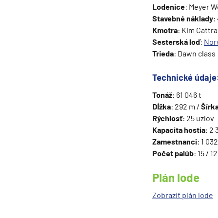
Lodenice
: Meyer 
Grónsko
Stavebné náklady
:
Island
Kmotra
: Kim Cattr
Sesterská loď
:
Nor
Nórske fjordy
Trieda
: Dawn class
Nórske fjordy a Pobalt
Pobaltie
Technické údaje
Severná Európa
Tonáž
: 61 046 t
Dĺžka
: 292 m /
Šírk
Severozápadná Európa
Rýchlosť
: 25 uzlov
Britské ostrovy a Írsko
Kapacita hostia
: 2
Zamestnanci
: 1 03
Pobrežie Európy
Počet palúb
: 15 / 1
Severozápadná Európ
Plán lode
Kanárske ostrovy, Madei
Azorské ostrovy
Zobraziť plán lode
Kanárske ostrovy