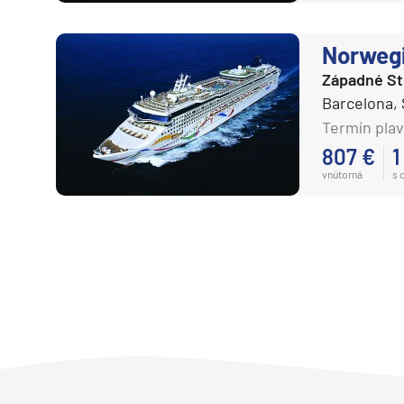
Norweg
Západné S
Barcelona,
Termín plav
807 €
1
vnútorná
s 