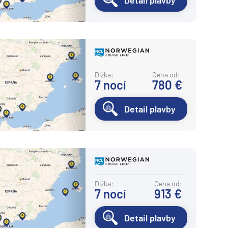
Detail plavby
Dĺžka:
Cena od:
7
nocí
780 €
Detail plavby
Dĺžka:
Cena od:
7
nocí
913 €
Detail plavby