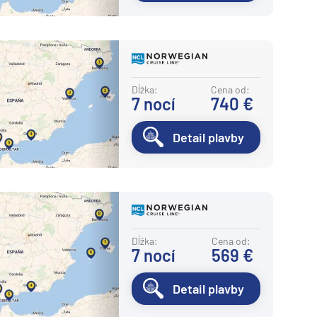
Dĺžka:
Cena od:
7
nocí
740 €
Detail plavby
Dĺžka:
Cena od:
7
nocí
569 €
Detail plavby