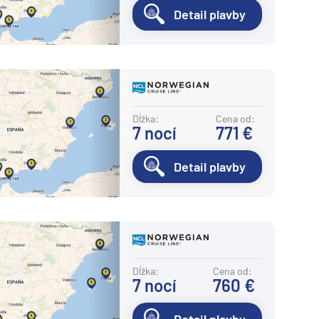
Detail plavby
Dĺžka:
Cena od:
7
nocí
771 €
Detail plavby
Dĺžka:
Cena od:
7
nocí
760 €