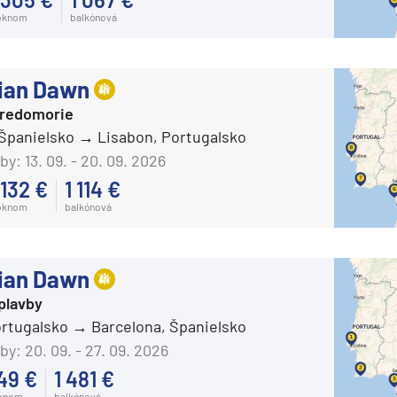
oknom
balkónová
ian Dawn
tredomorie
 Španielsko
Lisabon, Portugalsko
by:
13. 09. - 20. 09. 2026
 132 €
1 114 €
oknom
balkónová
ian Dawn
plavby
ortugalsko
Barcelona, Španielsko
by:
20. 09. - 27. 09. 2026
49 €
1 481 €
segment
oknom
balkónová