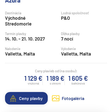
Azura
Destinácia
Lodná spoločnosť
Východné
P&O
Stredomorie
Termín plavby
Dĺžka plavby
14. 10. - 21. 10. 2027
7 nocí
Nalodenie
Vylodenie
Valletta, Malta
Valletta, Malta
Ceny plavieb od (na osobu):
1 129 €
1 189 €
1 605 €
vnútorná
s oknom
balkónová
Ceny plavby
Fotogaléria