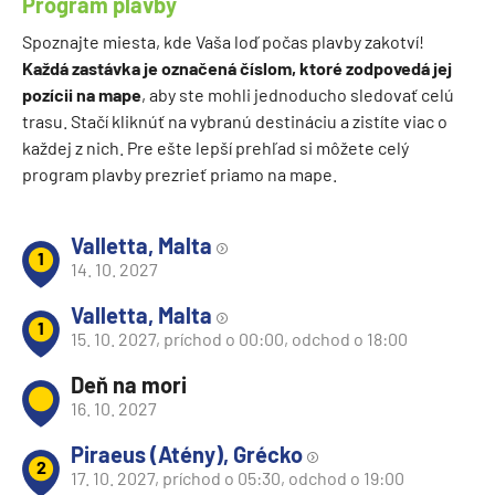
Program plavby
Spoznajte miesta, kde Vaša loď počas plavby zakotví!
Každá zastávka je označená číslom, ktoré zodpovedá jej
pozícii na mape
, aby ste mohli jednoducho sledovať celú
trasu. Stačí kliknúť na vybranú destináciu a zistíte viac o
každej z nich. Pre ešte lepší prehľad si môžete celý
program plavby prezrieť priamo na mape.
Valletta, Malta
1
14. 10. 2027
Valletta, Malta
1
15. 10. 2027, príchod o 00:00, odchod o 18:00
Deň na mori
16. 10. 2027
Piraeus (Atény), Grécko
2
17. 10. 2027, príchod o 05:30, odchod o 19:00