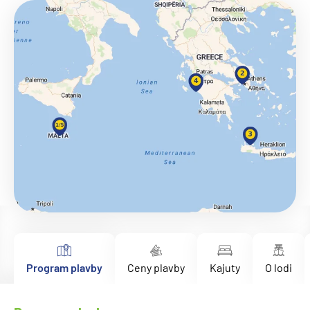
Program plavby
Ceny plavby
Kajuty
O lodi