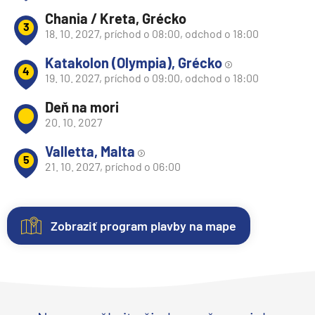
Chania / Kreta, Grécko
3
18. 10. 2027, príchod o 08:00, odchod o 18:00
Katakolon (Olympia), Grécko
4
19. 10. 2027, príchod o 09:00, odchod o 18:00
Deň na mori
20. 10. 2027
Valletta, Malta
5
21. 10. 2027, príchod o 06:00
Zobraziť program plavby na mape
Nezáväzná
Kajuty
O
Fotogaléria
rezervácia
lodi
Každá
Vitajte
plavby
loď
vo
Lodná
Uvedené
ponúka
fotogalérii